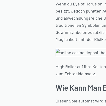
Wenn du Eye of Horus onlin
besitzt. Jedoch punkten A
und abwechslungsreiche Un
traditionellen Symbolen u
Gewinnsymbolen zusätzlich 
Möglichkeit, mit der Risi
High Roller auf ihre Koste
zum Echtgeldeinsatz.
Wie Kann Man E
Dieser Spielautomat wird s