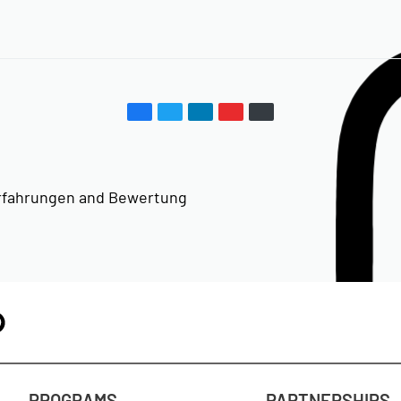
rfahrungen and Bewertung
PROGRAMS
PARTNERSHIPS