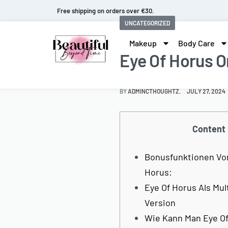
Fast and extended returns.
UNCATEGORIZED
Makeup
Body Care
Eye Of Horus O
BY
ADMINCTHOUGHTZ
JULY 27, 2024
Content
Bonusfunktionen Vo
Horus:
Eye Of Horus Als Mul
Version
Wie Kann Man Eye Of