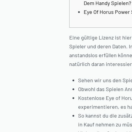
Dem Handy Spielen?
Eye Of Horus Power 
Eine gültige Lizenz ist hi
Spieler und deren Daten. In
anstandslos erfüllen könn
natürlich daran interessie
Sehen wir uns den Spie
Obwohl das Spielen Ans
Kostenlose Eye of Hor
experimentieren, es h
So kannst du die zusät
in Kauf nehmen zu mü