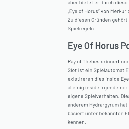
aber bietet er durch dies
„Eye of Horus“ von Merkur
Zu diesen Gründen gehört i
Spielregeln.
Eye Of Horus P
Ray of Thebes erinnert noc
Slot ist ein Spielautomat 
existireren dies inside Ey
alleinig inside irgendeine
eigene Spielverhalten. Die
anderem Hydrargyrum hat i
basiert unter bekannten E
kennen.