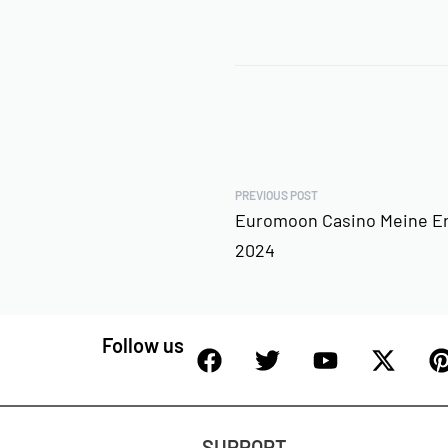
PREVIOUS POST
Euromoon Casino Meine E
2024
Follow us
SUPPORT