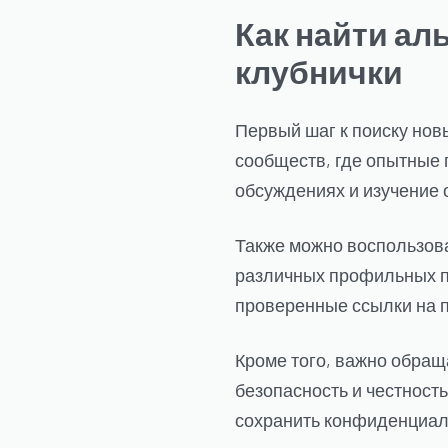
Как найти ал
клубнички
Первый шаг к поиску нов
сообществ, где опытные 
обсуждениях и изучение 
Также можно воспользов
различных профильных п
проверенные ссылки на 
Кроме того, важно обра
безопасность и честност
сохранить конфиденциал