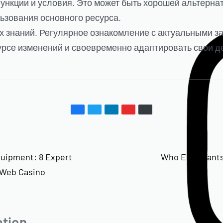
нкции и условия. Это может быть хорошей альтернат
ьзования основного ресурса.
 знаний. Регулярное ознакомление с актуальными з
урсе изменений и своевременно адаптировать свои д
quipment: 8 Expert
Who Else Wants
 Web Casino
ation