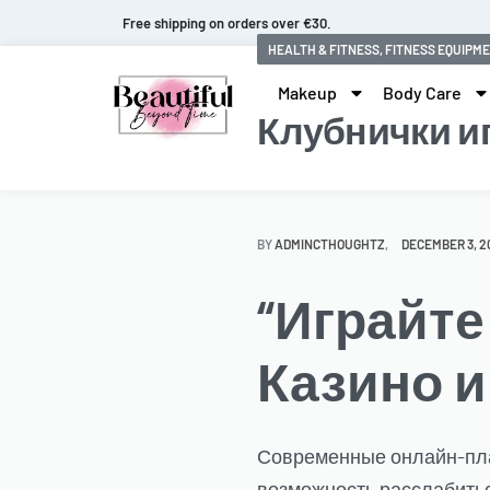
Fast and extended returns.
HEALTH & FITNESS, FITNESS EQUIPM
Makeup
Body Care
Клубнички иг
BY
ADMINCTHOUGHTZ
DECEMBER 3, 2
“Играйте
Казино 
Современные онлайн-пла
возможность расслабить