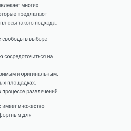
ивлекает многих
которые предлагают
 плюсы такого подхода.
е свободы в выборе
ью сосредоточиться на
оримым и оригинальным.
ных площадках.
в процессе развлечений.
х имеет множество
мфортным для