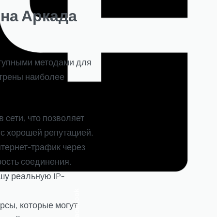
на Аркада
ступными методами для
отрены наиболее
 сети, что позволяет
с хорошей репутацией.
тернет-трафик через
рость соединения.
шу реальную IP-
Facebook
рсы, которые могут