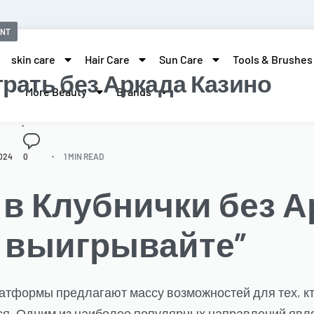
ENT
skin care
Hair Care
Sun Care
Tools & Brushes
рать без Аркада Казино
More Beauty
Brands
024
0
1 MIN READ
 в Клубнички без 
и выигрывайте”
тформы предлагают массу возможностей для тех, кт
ся. Одним из наиболее популярных направлений явл