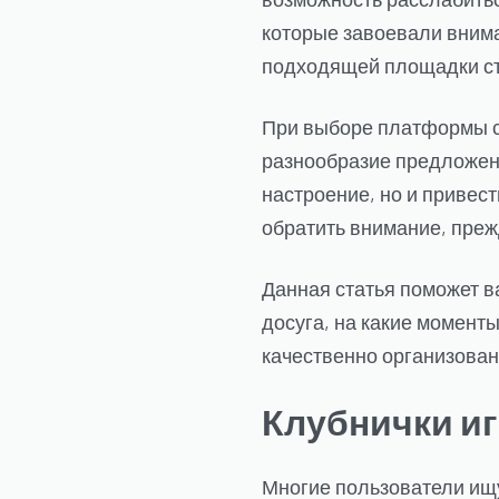
которые завоевали внима
подходящей площадки ст
При выборе платформы ст
разнообразие предложен
настроение, но и привес
обратить внимание, прежд
Данная статья поможет в
досуга, на какие момент
качественно организован
Клубнички иг
Многие пользователи ищ