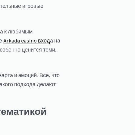
кательные игровые
па к любимым
ле
Arkada casino вход
а на
особенно ценится теми,
арта и эмоций. Все, что
такого подхода делают
тематикой