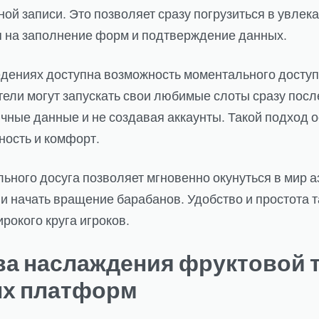
ной записи. Это позволяет сразу погрузиться в увле
я на заполнение форм и подтверждение данных.
едениях доступна возможность моментального досту
ели могут запускать свои любимые слоты сразу пос
ичные данные и не создавая аккаунты. Такой подход 
ность и комфорт.
ного досуга позволяет мгновенно окунуться в мир аз
т и начать вращение барабанов. Удобство и простота 
рокого круга игроков.
а наслаждения фруктовой 
ых платформ