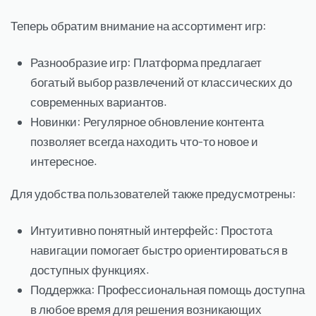
Теперь обратим внимание на ассортимент игр:
Разнообразие игр: Платформа предлагает
богатый выбор развлечений от классических до
современных вариантов.
Новинки: Регулярное обновление контента
позволяет всегда находить что-то новое и
интересное.
Для удобства пользователей также предусмотрены:
Интуитивно понятный интерфейс: Простота
навигации помогает быстро ориентироваться в
доступных функциях.
Поддержка: Профессиональная помощь доступна
в любое время для решения возникающих