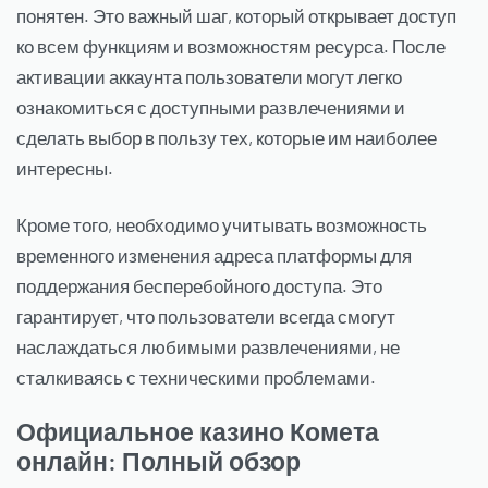
понятен. Это важный шаг, который открывает доступ
ко всем функциям и возможностям ресурса. После
активации аккаунта пользователи могут легко
ознакомиться с доступными развлечениями и
сделать выбор в пользу тех, которые им наиболее
интересны.
Кроме того, необходимо учитывать возможность
временного изменения адреса платформы для
поддержания бесперебойного доступа. Это
гарантирует, что пользователи всегда смогут
наслаждаться любимыми развлечениями, не
сталкиваясь с техническими проблемами.
Официальное казино Комета
онлайн: Полный обзор