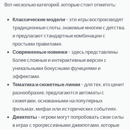
Вот несколько категорий, которые стоит отметить:
Классические модели
– эти игры воспроизводят
традиционные слоты, знакомые многим с детства,
и предлагают стандартные комбинации с
простыми правилами.
Современные новинки
– здесь представлены
более сложные и интерактивные версии с
уникальными бонусными функциями и
эффектами.
Тематика и сюжетные линии
– для тех, кто ценит
разнообразие, предлагаются автоматы с
сюжетами, основанными на популярных
фильмах, мифах или исторических событиях.
Джекпоты
– игроки могут попробовать свои силы
в играх с прогрессивными джекпотами, которые