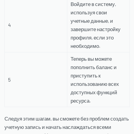
Войдите в систему,
используя свои
учетные данные, и
4
завершите настройку
профиля, если это
необходимо.
Теперь вы можете
пополнить баланс и
приступить к
5
использованию всех
доступных функций
ресурса.
Следуя этим шагам, вы сможете без проблем создать
учетную запись и начать наслаждаться всеми