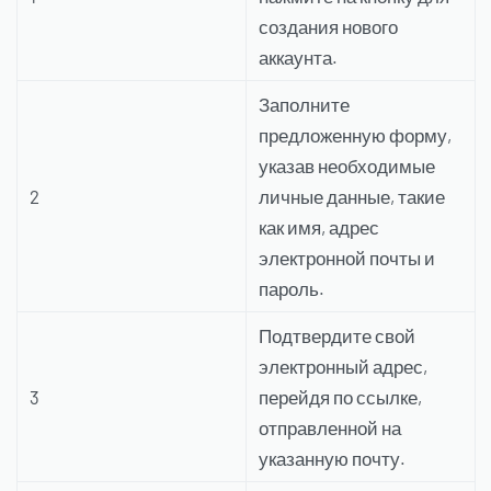
создания нового
аккаунта.
Заполните
предложенную форму,
указав необходимые
2
личные данные, такие
как имя, адрес
электронной почты и
пароль.
Подтвердите свой
электронный адрес,
3
перейдя по ссылке,
отправленной на
указанную почту.