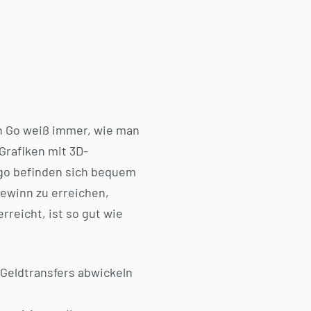
’n Go weiß immer, wie man
Grafiken mit 3D-
ogo befinden sich bequem
Gewinn zu erreichen,
rreicht, ist so gut wie
e Geldtransfers abwickeln