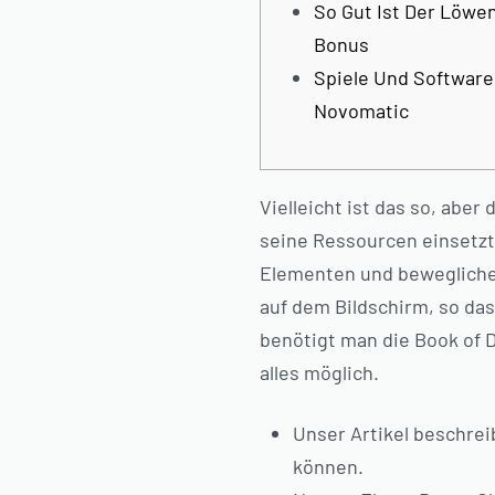
So Gut Ist Der Löwen
Bonus
Spiele Und Software
Novomatic
Vielleicht ist das so, abe
seine Ressourcen einsetzt,
Elementen und beweglichen
auf dem Bildschirm, so das
benötigt man die Book of 
alles möglich.
Unser Artikel beschreib
können.