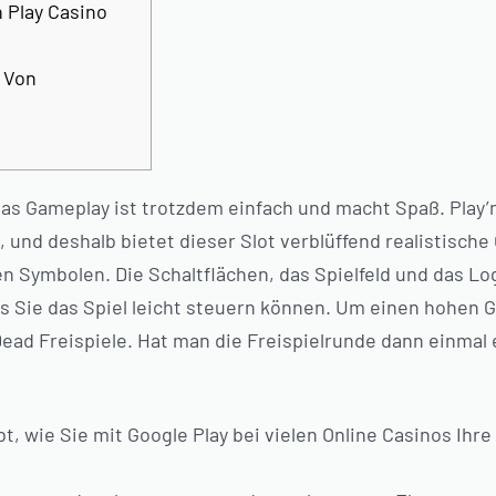
 Play Casino
 Von
r das Gameplay ist trotzdem einfach und macht Spaß. Play
 und deshalb bietet dieser Slot verblüffend realistische 
 Symbolen. Die Schaltflächen, das Spielfeld und das L
s Sie das Spiel leicht steuern können. Um einen hohen 
Dead Freispiele.
Hat man die Freispielrunde dann einmal e
t, wie Sie mit Google Play bei vielen Online Casinos Ihr