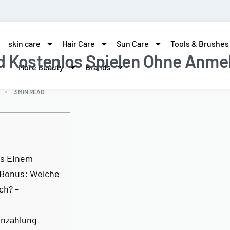
skin care
Hair Care
Sun Care
Tools & Brushes
d Kostenlos Spielen Ohne Anme
More Beauty
Brands
3 MIN READ
us Einem
 Bonus: Welche
ch? –
inzahlung