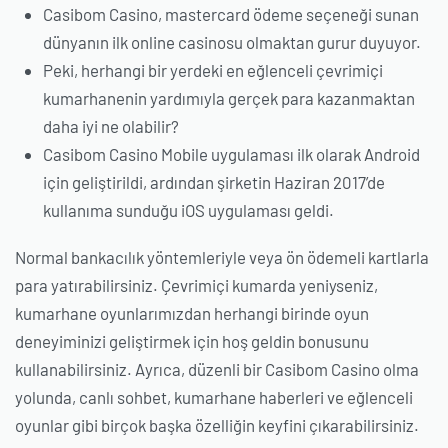
Casibom Casino, mastercard ödeme seçeneği sunan
dünyanın ilk online casinosu olmaktan gurur duyuyor.
Peki, herhangi bir yerdeki en eğlenceli çevrimiçi
kumarhanenin yardımıyla gerçek para kazanmaktan
daha iyi ne olabilir?
Casibom Casino Mobile uygulaması ilk olarak Android
için geliştirildi, ardından şirketin Haziran 2017’de
kullanıma sunduğu iOS uygulaması geldi.
Normal bankacılık yöntemleriyle veya ön ödemeli kartlarla
para yatırabilirsiniz. Çevrimiçi kumarda yeniyseniz,
kumarhane oyunlarımızdan herhangi birinde oyun
deneyiminizi geliştirmek için hoş geldin bonusunu
kullanabilirsiniz. Ayrıca, düzenli bir Casibom Casino olma
yolunda, canlı sohbet, kumarhane haberleri ve eğlenceli
oyunlar gibi birçok başka özelliğin keyfini çıkarabilirsiniz.