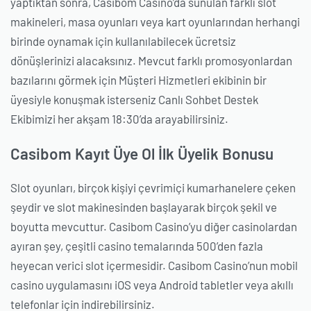
yaptıktan sonra, Casibom Casino’da sunulan farklı slot
makineleri, masa oyunları veya kart oyunlarından herhangi
birinde oynamak için kullanılabilecek ücretsiz
dönüşlerinizi alacaksınız. Mevcut farklı promosyonlardan
bazılarını görmek için Müşteri Hizmetleri ekibinin bir
üyesiyle konuşmak isterseniz Canlı Sohbet Destek
Ekibimizi her akşam 18:30’da arayabilirsiniz.
Casibom Kayıt Üye Ol İlk Üyelik Bonusu
Slot oyunları, birçok kişiyi çevrimiçi kumarhanelere çeken
şeydir ve slot makinesinden başlayarak birçok şekil ve
boyutta mevcuttur. Casibom Casino’yu diğer casinolardan
ayıran şey, çeşitli casino temalarında 500’den fazla
heyecan verici slot içermesidir. Casibom Casino’nun mobil
casino uygulamasını iOS veya Android tabletler veya akıllı
telefonlar için indirebilirsiniz.