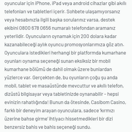
oyuncular için iPhone, iPad veya android cihazlar gibi akıllı
telefonları ve tabletleri içerir. Sohbete ulaşamıyorsanız
veya hesabınızla ilgili başka sorularınız varsa, destek
ekibini 0800 678 0656 numaralı telefondan aramanız
yeterlidir. Oyuncuların oynamak için 200 dolara kadar
kazanabileceği aylık oyuncu promosyonlarımıza göz atın.
Oyunculara istedikleri herhangi bir platformda kumarhane
oyunları oynama seçeneği sunan eksiksiz bir mobil
kumarhane bölümü de dahil olmak üzere bunlardan
yüzlerce var. Gerçekten de, bu oyunların çoğu şu anda
mobil, tablet ve masaüstünde mevcuttur ve akıllı telefon,
dizüstü bilgisayar veya tabletinizde oynanabilir – hepsi
evinizin rahatlığında! Bunun da ötesinde, Casibom Casino,
farklı bir deneyim arayan oyunculara, sadece ‘kırmızı
üzerine bahse girme’ ihtiyacı hissetmedikleri bir dizi
benzersiz bahis ve bahis seçeneği sundu.