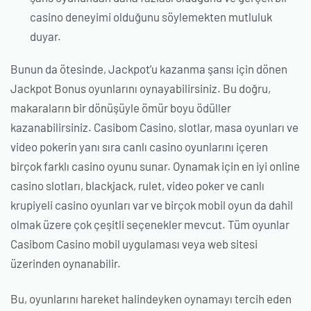
casino deneyimi olduğunu söylemekten mutluluk
duyar.
Bunun da ötesinde, Jackpot’u kazanma şansı için dönen
Jackpot Bonus oyunlarını oynayabilirsiniz. Bu doğru,
makaraların bir dönüşüyle ömür boyu ödüller
kazanabilirsiniz. Casibom Casino, slotlar, masa oyunları ve
video pokerin yanı sıra canlı casino oyunlarını içeren
birçok farklı casino oyunu sunar. Oynamak için en iyi online
casino slotları, blackjack, rulet, video poker ve canlı
krupiyeli casino oyunları var ve birçok mobil oyun da dahil
olmak üzere çok çeşitli seçenekler mevcut. Tüm oyunlar
Casibom Casino mobil uygulaması veya web sitesi
üzerinden oynanabilir.
Bu, oyunlarını hareket halindeyken oynamayı tercih eden