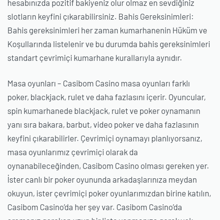
hesabınızda pozitif bakiyeniz olur olmaz en sevdiğiniz
slotların keyfini çıkarabilirsiniz. Bahis Gereksinimleri:
Bahis gereksinimleri her zaman kumarhanenin Hüküm ve
Koşullarında listelenir ve bu durumda bahis gereksinimleri
standart çevrimiçi kumarhane kurallarıyla aynıdır.
Masa oyunları – Casibom Casino masa oyunları farklı
poker, blackjack, rulet ve daha fazlasını içerir. Oyuncular,
spin kumarhanede blackjack, rulet ve poker oynamanın
yanı sıra bakara, barbut, video poker ve daha fazlasının
keyfini çıkarabilirler. Çevrimiçi oynamayı planlıyorsanız,
masa oyunlarımız çevrimiçi olarak da
oynanabileceğinden, Casibom Casino olması gereken yer.
İster canlı bir poker oyununda arkadaşlarınıza meydan
okuyun, ister çevrimiçi poker oyunlarımızdan birine katılın,
Casibom Casino’da her şey var. Casibom Casino’da