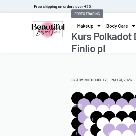
Fast and extended returns.
FOREX TRADING
Makeup
Body Care
Kurs Polkadot 
Finlio pl
BY
ADMINCTHOUGHTZ
MAY 31, 2023