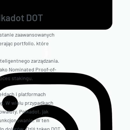
olkadot DOT
zystanie zaawansowanych
Facebook
rając portfolio, które
teligentnego zarządzania.
jako Nominated Proof-of-
oces stakingu.
ełdach i platformach
dę. W wielu przypadkach
owaluty. Polkadot, jak
funkcjonowanie. W ten
mln dolarów. Dziś token DOT