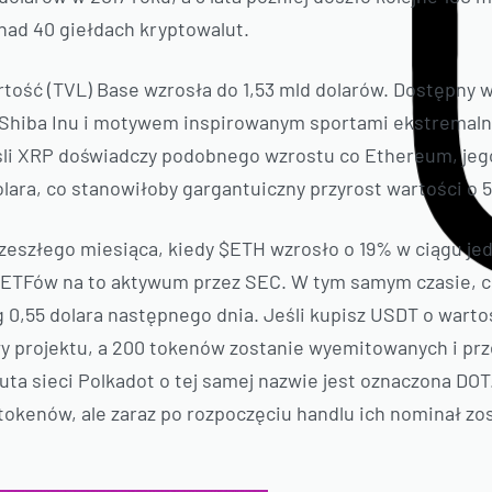
nad 40 giełdach kryptowalut.
tość (TVL) Base wzrosła do 1,53 mld dolarów. Dostępny 
Shiba Inu i motywem inspirowanym sportami ekstremaln
śli XRP doświadczy podobnego wzrostu co Ethereum, je
lara, co stanowiłoby gargantuiczny przyrost wartości o 
 zeszłego miesiąca, kiedy $ETH wzrosło o 19% w ciągu je
u ETFów na to aktywum przez SEC. W tym samym czasie, c
 0,55 dolara następnego dnia. Jeśli kupisz USDT o warto
y projektu, a 200 tokenów zostanie wyemitowanych i pr
uta sieci Polkadot o tej samej nazwie jest oznaczona DO
okenów, ale zaraz po rozpoczęciu handlu ich nominał zos