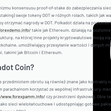
izmu konsensusu proof-of-stake do zabezpieczania sieci i
taking) swoje tokeny DOT w różnych rolach, takich jak wa
aby otrzymać nagrody w DOT. Polkadot działa na poziomie 
forexdemo.info/
takie jak Ethereum, działają na poziomie 
ukturę, na której inne projekty kryptowalutowe mogą się
ckchaine, umożliwiający przesyłanie wartości i danych m
, takimi jak Bitcoin i Ethereum.
adot Coin?
 przedmiotem obrotu są również znane jako kontrakty n
m parachainom korzystać ze wspólnej infrastruktury, m
//www.forexpamm.info/
czy przestrzeni dyskowej. Obie t
 jako sieci wielołańcuchowe i udostępniając gotowe paki