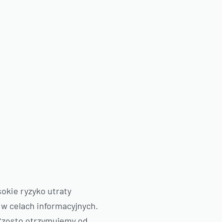
sokie ryzyko utraty
 w celach informacyjnych.
 Często otrzymujemy od