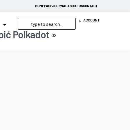
HOMEPAGE
JOURNAL
ABOUT US
CONTACT
ACCOUNT
0
pić Polkadot »