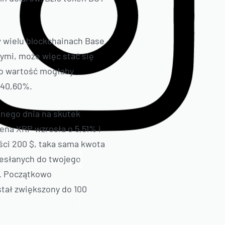
w wielu blockchainach Base
ymi, może więc stać się
go wartość mogłaby
540,60%.
dnego dnia na skutek
ena XRP wzrosła o 5,51% i
ści 200 $, taka sama kwota
Insta.
zesłanych do twojego
T. Początkowo
Follow us
tał zwiększony do 100