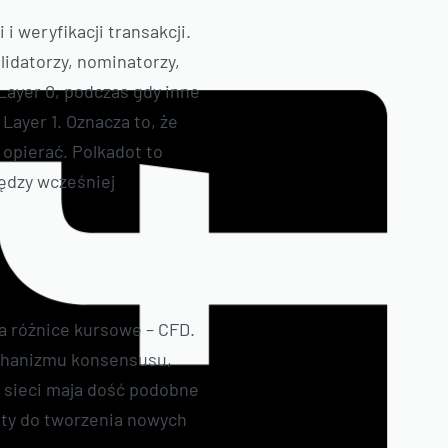
 weryfikacji transakcji.
lidatorzy, nominatorzy,
Layer 0, podczas gdy inne
Layer 1. Oznacza to, że
 opierać. Polkadot to
iędzy wcześniej
a różnice kursowe – CFD.
echanizmu konsensusu,
e sieci maja dość podobne
ety do tworzenia nowych