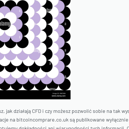
z, jak działają CFD i czy możesz pozwolić sobie na tak wy
acje na bitcoincomprare.co.uk są publikowane wyłącznie
tujemy dokładności ani wiarygodności tych informacji.