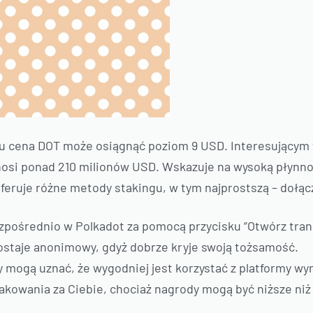
ku cena DOT może osiągnąć poziom 9 USD. Interesującym
osi ponad 210 milionów USD. Wskazuje na wysoką płynn
feruje różne metody stakingu, w tym najprostszą – dołąc
pośrednio w Polkadot za pomocą przycisku “Otwórz tran
staje anonimowy, gdyż dobrze kryje swoją tożsamość.
y mogą uznać, że wygodniej jest korzystać z platformy wy
akowania za Ciebie, chociaż nagrody mogą być niższe ni