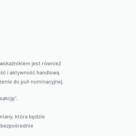
 wskaźnikiem jest również
ość i aktywność handlową
zenie do puli nominacyjnej.
sakcję”.
miany, która będzie
ż bezpośrednie