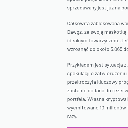
sprzedawany jest już na po
Całkowita zablokowana war
Dawgz, ze swoją maskotką 
idealnym towarzyszem. Je
wzrosnąć do około 3,065 do
Przykładem jest sytuacja z
spekulacji o zatwierdzeni
przekroczyła kluczowy próg
zostanie dodana do rezerw
portfela. Własna kryptowal
wyemitowano 10 milionów t
razy.