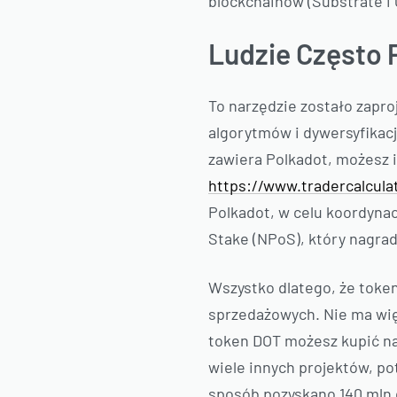
blockchainów (Substrate i
Ludzie Często 
To narzędzie zostało zapr
algorytmów i dywersyfikacj
zawiera Polkadot, możesz 
https://www.tradercalculat
Polkadot, w celu koordyna
Stake (NPoS), który nagra
Wszystko dlatego, że token
sprzedażowych. Nie ma wię
token DOT możesz kupić naw
wiele innych projektów, p
sposób pozyskano 140 mln d