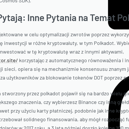
 Cosmos SDK).
Pytają: Inne Pytania na Temat P
ojektowane w celu optymalizacji zwrotów poprzez wykor
ę inwestycji w różne kryptowaluty, w tym Polkadot. Wybie
inwestować w tę kryptowalutę wraz z innymi aktywami,
or.site/
korzystając z automatycznego równoważenia i in
cji sieci, opiera się na mechanizmie konsensusu znanym 
dza użytkowników za blokowanie tokenów DOT poprzez pr
 stworzony przez polkadot pojawił się na bardzo wielu gi
kszego znaczenia, czy wybierzesz Binance czy inną gieł
et przy użyciu karty płatniczej, podobnie jak inne krypt
otrzebował solidnego finansowania, aby mógł rozpocząć 
olarów w 2017 roku, a 3 lata później doszło kolejne 100 