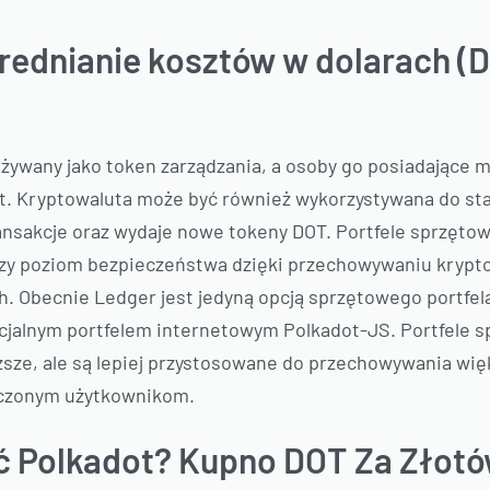
rednianie kosztów w dolarach (D
żywany jako token zarządzania, a osoby go posiadające m
t. Kryptowaluta może być również wykorzystywana do sta
transakcje oraz wydaje nowe tokeny DOT. Portfele sprzęt
szy poziom bezpieczeństwa dzięki przechowywaniu kryptow
. Obecnie Ledger jest jedyną opcją sprzętowego portfela 
icjalnym portfelem internetowym Polkadot-JS. Portfel
oższe, ale są lepiej przystosowane do przechowywania więk
dczonym użytkownikom.
pić Polkadot? Kupno DOT Za Złot