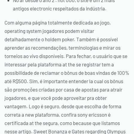
No ar desde o ano 2 . not 000, o site é um 2 mais
antigos electronic respeitados da indústria.
Com alguma página totalmente dedicada ao jogo,
operating system jogadores podem visitar
detalhadamente o holdem poker. Também é possível
aprender as recomendações, terminologias e mirar os
torneios ao vivo disponíveis. Para fechar, o usuário que se
interessar pela plataforma at the se registrar tem a
possibilidade de reclamar o bônus de boas vindas de 100%
até R$500. Sim, é importante entender la cual os bônus
são promoções criadas por casa de apostas para atrair
jogadores, e que você pode aproveitar pra obter
vantagem. Logo é seguro, desde que escolha de forma
correta a new plataforma, confira sony ericsson é
certificada at the segura, como because que listamos
nesse artigo. Sweet Bonanza e Gates regarding Olympus