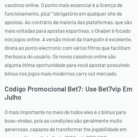
cassinos online. O ponto mais essencial é a licença de
funcionamento, piza” “obrigatório em qualquer site de
apostas. Ao contrário da maioria das plataformas, que são
mais voltadas para apostas esportivas, o Onabet é focado
nos jogos online. A versão móvel da trampolín é excelente,
direta ao ponto electronic com vários filtros que facilitam
the busca do usuário. Os novos cassinos online são
alguma ótima oportunidade para você apostar possuindo
bônus nos jogos mais modernos carry out mercado.
Código Promocional Bet7: Use Bet7vip Em
Julho
O mais importante no meio de todos eles é o bônus para
boas-vindas, pois as condições são geralmente muito
generosas, capazes de transformar the jogabilidade em