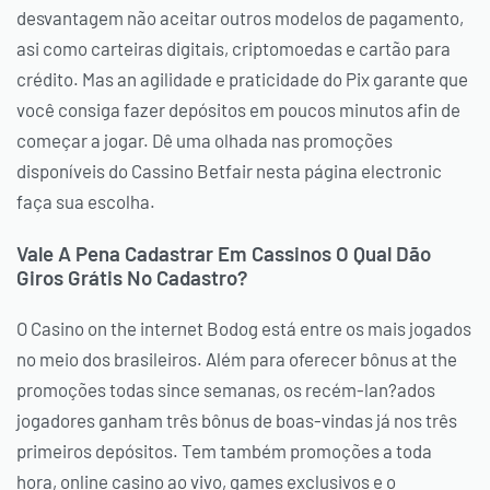
desvantagem não aceitar outros modelos de pagamento,
asi como carteiras digitais, criptomoedas e cartão para
crédito. Mas an agilidade e praticidade do Pix garante que
você consiga fazer depósitos em poucos minutos afin de
começar a jogar. Dê uma olhada nas promoções
disponíveis do Cassino Betfair nesta página electronic
faça sua escolha.
Vale A Pena Cadastrar Em Cassinos O Qual Dão
Giros Grátis No Cadastro?
O Casino on the internet Bodog está entre os mais jogados
no meio dos brasileiros. Além para oferecer bônus at the
promoções todas since semanas, os recém-lan?ados
jogadores ganham três bônus de boas-vindas já nos três
primeiros depósitos. Tem também promoções a toda
hora, online casino ao vivo, games exclusivos e o