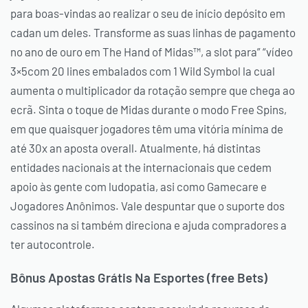
para boas-vindas ao realizar o seu de início depósito em
cadan um deles. Transforme as suas linhas de pagamento
no ano de ouro em The Hand of Midas™, a slot para” “vídeo
3×5com 20 lines embalados com 1 Wild Symbol la cual
aumenta o multiplicador da rotação sempre que chega ao
ecrã. Sinta o toque de Midas durante o modo Free Spins,
em que quaisquer jogadores têm uma vitória mínima de
até 30x an aposta overall. Atualmente, há distintas
entidades nacionais at the internacionais que cedem
apoio às gente com ludopatia, asi como Gamecare e
Jogadores Anônimos. Vale despuntar que o suporte dos
cassinos na si também direciona e ajuda compradores a
ter autocontrole.
Bônus Apostas Grátis Na Esportes (free Bets)