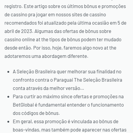
registro. Este artigo sobre os últimos bônus e promoções
de cassino pra jogar em nossos sites de cassino
recomendados foi atualizado pela última ocasião em 5 de
abril de 2023. Algumas das ofertas de bônus sobre
cassino online at the tipos de bônus podem ter mudado
desde então. Por isso, hoje, faremos algo novo at the
adotaremos uma abordagem diferente.
A Seleção Brasileira quer melhorar sua finalidad no
confronto contra o Paraguai The Seleção Brasileira
conta através da melhor versão…
Para curtir ao máximo since ofertas e promoções na
BetGlobal é fundamental entender o funcionamento
dos códigos de bônus.
Em geral, essa promoção é vinculada ao bônus de
boas-vindas, mas também pode aparecer nas ofertas