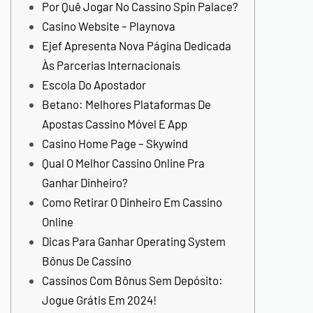
Por Quê Jogar No Cassino Spin Palace?
Casino Website – Playnova
Ejef Apresenta Nova Página Dedicada
Às Parcerias Internacionais
Escola Do Apostador
Betano: Melhores Plataformas De
Apostas Cassino Móvel E App
Casino Home Page – Skywind
Qual O Melhor Cassino Online Pra
Ganhar Dinheiro?
Como Retirar O Dinheiro Em Cassino
Online
Dicas Para Ganhar Operating System
Bônus De Cassino
Cassinos Com Bônus Sem Depósito:
Jogue Grátis Em 2024!