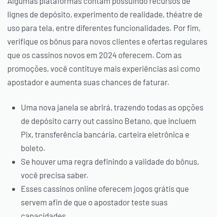
Algumas plataformas contam possuindo recursos de
lignes de depósito, experimento de realidade, théatre de
uso para tela, entre diferentes funcionalidades. Por fim,
verifique os bônus para novos clientes e ofertas regulares
que os cassinos novos em 2024 oferecem. Com as
promoções, você contituye mais experiências asi como
apostador e aumenta suas chances de faturar.
Uma nova janela se abrirá, trazendo todas as opções
de depósito carry out cassino Betano, que incluem
Pix, transferência bancária, carteira eletrônica e
boleto.
Se houver uma regra definindo a validade do bônus,
você precisa saber.
Esses cassinos online oferecem jogos grátis que
servem afin de que o apostador teste suas
capacidades.