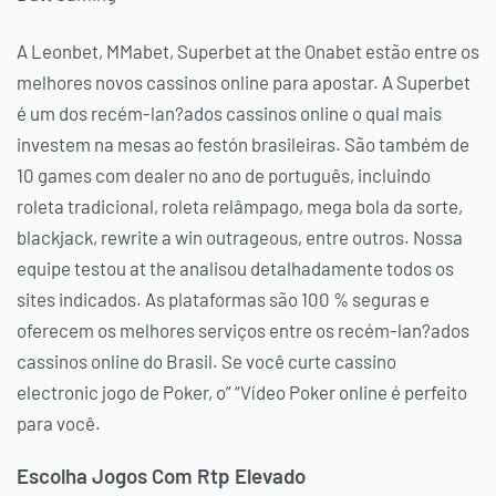
A Leonbet, MMabet, Superbet at the Onabet estão entre os
melhores novos cassinos online para apostar. A Superbet
é um dos recém-lan?ados cassinos online o qual mais
investem na mesas ao festón brasileiras. São também de
10 games com dealer no ano de português, incluindo
roleta tradicional, roleta relâmpago, mega bola da sorte,
blackjack, rewrite a win outrageous, entre outros. Nossa
equipe testou at the analisou detalhadamente todos os
sites indicados. As plataformas são 100 % seguras e
oferecem os melhores serviços entre os recém-lan?ados
cassinos online do Brasil. Se você curte cassino
electronic jogo de Poker, o” “Vídeo Poker online é perfeito
para você.
Escolha Jogos Com Rtp Elevado