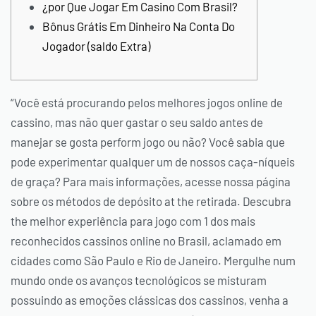
¿por Que Jogar Em Casino Com Brasil?
Bônus Grátis Em Dinheiro Na Conta Do
Jogador (saldo Extra)
“Você está procurando pelos melhores jogos online de
cassino, mas não quer gastar o seu saldo antes de
manejar se gosta perform jogo ou não? Você sabia que
pode experimentar qualquer um de nossos caça-níqueis
de graça? Para mais informações, acesse nossa página
sobre os métodos de depósito at the retirada. Descubra
the melhor experiência para jogo com 1 dos mais
reconhecidos cassinos online no Brasil, aclamado em
cidades como São Paulo e Rio de Janeiro. Mergulhe num
mundo onde os avanços tecnológicos se misturam
possuindo as emoções clássicas dos cassinos, venha a