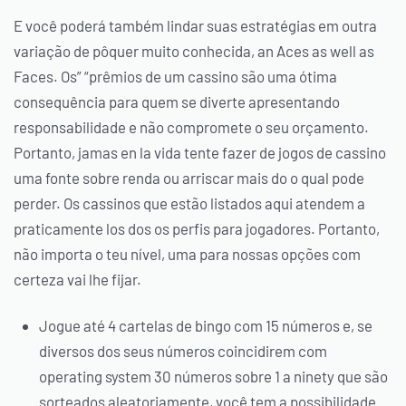
E você poderá também lindar suas estratégias em outra
variação de pôquer muito conhecida, an Aces as well as
Faces. Os” “prêmios de um cassino são uma ótima
consequência para quem se diverte apresentando
responsabilidade e não compromete o seu orçamento.
Portanto, jamas en la vida tente fazer de jogos de cassino
uma fonte sobre renda ou arriscar mais do o qual pode
perder. Os cassinos que estão listados aqui atendem a
praticamente los dos os perfis para jogadores. Portanto,
não importa o teu nível, uma para nossas opções com
certeza vai lhe fijar.
Jogue até 4 cartelas de bingo com 15 números e, se
diversos dos seus números coincidirem com
operating system 30 números sobre 1 a ninety que são
sorteados aleatoriamente, você tem a possibilidade