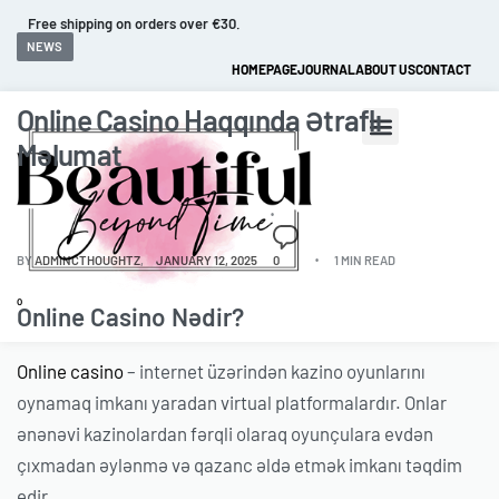
Free shipping on orders over €30.
NEWS
HOMEPAGE
JOURNAL
ABOUT US
CONTACT
Online Casino Haqqında Ətraflı
Məlumat
BY
ADMINCTHOUGHTZ
JANUARY 12, 2025
0
1 MIN READ
0
Online Casino Nədir?
Online casino
– internet üzərindən kazino oyunlarını
oynamaq imkanı yaradan virtual platformalardır. Onlar
ənənəvi kazinolardan fərqli olaraq oyunçulara evdən
çıxmadan əylənmə və qazanc əldə etmək imkanı təqdim
edir.