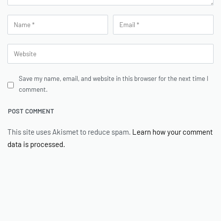
Save my name, email, and website in this browser for the next time I
comment.
This site uses Akismet to reduce spam.
Learn how your comment
data is processed.