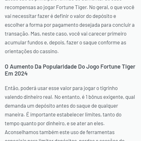
recompensas ao jogar Fortune Tiger. No geral, o que você
vai necessitar fazer é definir o valor do depósito e
escolher a forma por pagamento desejada para concluir a
transação. Mas, neste caso, você vai carecer primeiro
acumular fundos e, depois, fazer o saque conforme as
orientações do cassino.
O Aumento Da Popularidade Do Jogo Fortune Tiger
Em 2024
Então, poderá usar esse valor para jogar o tigrinho
valendo dinheiro real. No entanto, é 1 bônus exigente, qual
demanda um depósito antes do saque de qualquer
maneira. É importante estabelecer limites, tanto do
tempo quanto por dinheiro, e se ater an eles.
Aconselhamos também este uso de ferramentas
especiais para limitar depósitos, perdas e sessões de