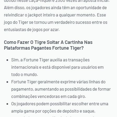
obtido nesse caça-níquel é 2500 vezes an aposta inicial.
Além disso, os jogadores ainda têm an oportunidade de
reivindicar o jackpot inteiro a qualquer momento. Esse
jogo do Tiger se tornou um verdadeiro sucesso entre os
entusiastas de jogos por azar.
Como Fazer O Tigre Soltar A Cartinha Nas
Plataformas Pagantes Fortune Tiger?
Sim, a Fortune Tiger auxília as transações
internacionais e está disponível para usuários em
todo o mundo.
Fortune Tiger geralmente exprime várias linhas do
pagamento, aumentando as possibilidades de formar
combinações vencedoras em cada giro.
Os jogadores podem possibilitar escolher entre uma
ampla gama por opções de depósito e saque,