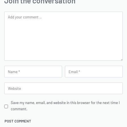
Join the conversation
Save my name, email, and website in this browser for the next time I
comment.