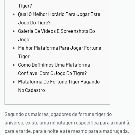
Tiger?
Qual O Melhor Horário Para Jogar Este
Jogo Do Tigre?
Galeria De Vídeos E Screenshots Do
Jogo
Melhor Plataforma Para Jogar Fortune
Tiger
Como Definimos Uma Plataforma
Confiável Com O Jogo Do Tigre?
Plataforma De Fortune Tiger Pagando
No Cadastro
Segundo os maiores jogadores de fortune tiger do
universo, existe uma minutagem específica para a manhã,
para a tarde, para a noite e até mesmo para a madrugada.