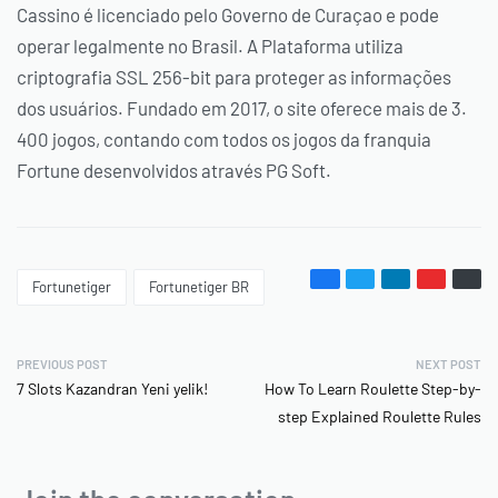
Cassino é licenciado pelo Governo de Curaçao e pode
operar legalmente no Brasil. A Plataforma utiliza
criptografia SSL 256-bit para proteger as informações
dos usuários. Fundado em 2017, o site oferece mais de 3.
400 jogos, contando com todos os jogos da franquia
Fortune desenvolvidos através PG Soft.
Fortunetiger
Fortunetiger BR
PREVIOUS POST
NEXT POST
7 Slots Kazandran Yeni yelik!
How To Learn Roulette Step-by-
step Explained Roulette Rules