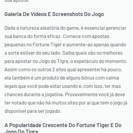
Galeria De Vídeos E Screenshots Do Jogo
Dada a natureza aleatória do game, é essencial gerenciar
sua banca do forma eficaz. Comece com apostas
pequenas no Fortune Tiger e aumente-as apenas quando
a sorte estiver do seu lado. Saiba quais são os melhores
para apostar no Jogo do Tigre, o espetáculo do momento.
Assim como os outros 2 sites qual apresentei há pouco,
ela também é um produto de alguns bônus com calma
legais que você pode estar usando e, com isso, ter mas
chances durante a jogatina. Provavelmente você já deve
ter notado que não há muitos sites por aí que tem o jogo já
disponível para ser jogado.
A Popularidade Crescente Do Fortune Tiger E Do
Jogo Do Tigre