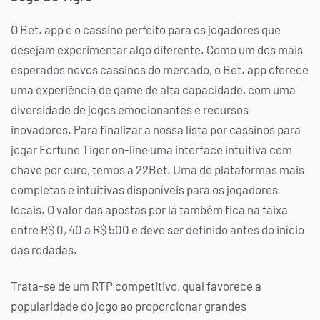
O Bet. app é o cassino perfeito para os jogadores que
desejam experimentar algo diferente. Como um dos mais
esperados novos cassinos do mercado, o Bet. app oferece
uma experiência de game de alta capacidade, com uma
diversidade de jogos emocionantes e recursos
inovadores. Para finalizar a nossa lista por cassinos para
jogar Fortune Tiger on-line uma interface intuitiva com
chave por ouro, temos a 22Bet. Uma de plataformas mais
completas e intuitivas disponíveis para os jogadores
locais. O valor das apostas por lá também fica na faixa
entre R$ 0, 40 a R$ 500 e deve ser definido antes do início
das rodadas.
Trata-se de um RTP competitivo, qual favorece a
popularidade do jogo ao proporcionar grandes