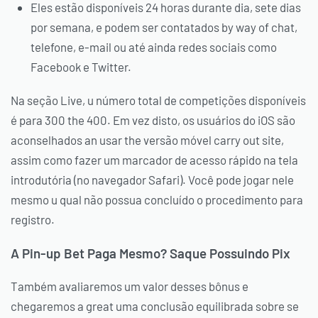
Eles estão disponíveis 24 horas durante dia, sete dias
por semana, e podem ser contatados by way of chat,
telefone, e-mail ou até ainda redes sociais como
Facebook e Twitter.
Na seção Live, u número total de competições disponíveis
é para 300 the 400. Em vez disto, os usuários do iOS são
aconselhados an usar the versão móvel carry out site,
assim como fazer um marcador de acesso rápido na tela
introdutória (no navegador Safari). Você pode jogar nele
mesmo u qual não possua concluído o procedimento para
registro.
A Pin-up Bet Paga Mesmo? Saque Possuindo Pix
Também avaliaremos um valor desses bônus e
chegaremos a great uma conclusão equilibrada sobre se