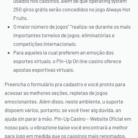
usados nos cassinos, além de que operating system
250 giros grátis serão concedidos no jogo Always Hot
Fruits.
O maior número de jogos” “realiza-se durante os mais
importantes torneios de jogos, eliminatórias e
competições internacionais.
Para aqueles la cual preferem an emoção dos
esportes virtuais, o Pin-Up On line casino oferece
apostas esportivas virtuais.
Preencha o formulário pra cadastro e você pronto para
acessar as melhores seções, repletas de jogos
emocionantes. Além disso, neste ambiente, u suporte
dispoem vários, portanto, se você tiver alg dúvida, an
ajuda sin parar à mão. Pin-Up Casino – Website Oficial em
nosso país, u vibrazione baixe você encontrará a melhor
para jogo em medida que os cassinos mais renomados.