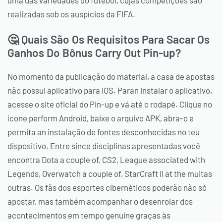
uma das variedades do futebol, cujas competições são
realizadas sob os auspícios da FIFA.
🤔 Quais São Os Requisitos Para Sacar Os
Ganhos Do Bônus Carry Out Pin-up?
No momento da publicação do material, a casa de apostas
não possui aplicativo para iOS. Paran instalar o aplicativo,
acesse o site oficial do Pin-up e vá até o rodapé. Clique no
ícone perform Android, baixe o arquivo APK, abra-o e
permita an instalação de fontes desconhecidas no teu
dispositivo. Entre since disciplinas apresentadas você
encontra Dota a couple of, CS2, League associated with
Legends, Overwatch a couple of, StarCraft II at the muitas
outras. Os fãs dos esportes cibernéticos poderão não só
apostar, mas também acompanhar o desenrolar dos
acontecimentos em tempo genuine graças às