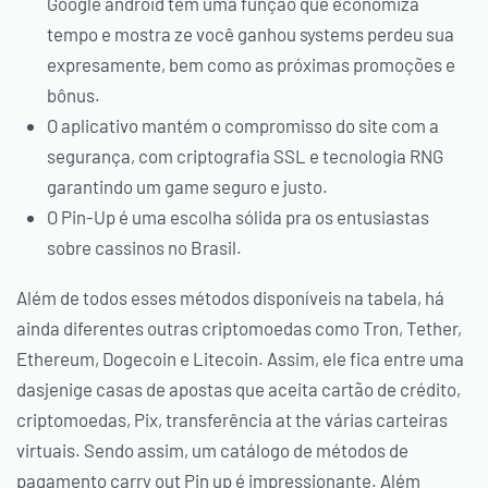
Google android tem uma função que economiza
tempo e mostra ze você ganhou systems perdeu sua
expresamente, bem como as próximas promoções e
bônus.
O aplicativo mantém o compromisso do site com a
segurança, com criptografia SSL e tecnologia RNG
garantindo um game seguro e justo.
O Pin-Up é uma escolha sólida pra os entusiastas
sobre cassinos no Brasil.
Além de todos esses métodos disponíveis na tabela, há
ainda diferentes outras criptomoedas como Tron, Tether,
Ethereum, Dogecoin e Litecoin. Assim, ele fica entre uma
dasjenige casas de apostas que aceita cartão de crédito,
criptomoedas, Pix, transferência at the várias carteiras
virtuais. Sendo assim, um catálogo de métodos de
pagamento carry out Pin up é impressionante. Além