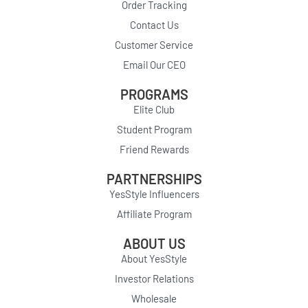
Order Tracking
Contact Us
Customer Service
Email Our CEO
PROGRAMS
Elite Club
Student Program
Friend Rewards
PARTNERSHIPS
YesStyle Influencers
Affiliate Program
ABOUT US
About YesStyle
Investor Relations
Wholesale