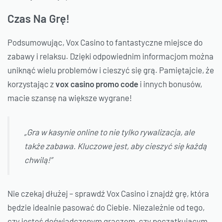
Czas Na Grę!
Podsumowując, Vox Casino to fantastyczne miejsce do
zabawy i relaksu. Dzięki odpowiednim informacjom można
uniknąć wielu problemów i cieszyć się grą. Pamiętajcie, że
korzystając z
vox casino promo code
i innych bonusów,
macie szansę na większe wygrane!
„Gra w kasynie online to nie tylko rywalizacja, ale
także zabawa. Kluczowe jest, aby cieszyć się każdą
chwilą!”
Nie czekaj dłużej – sprawdź Vox Casino i znajdź grę, która
będzie idealnie pasować do Ciebie. Niezależnie od tego,
czy jesteś doświadczonym graczem, czy początkującym,