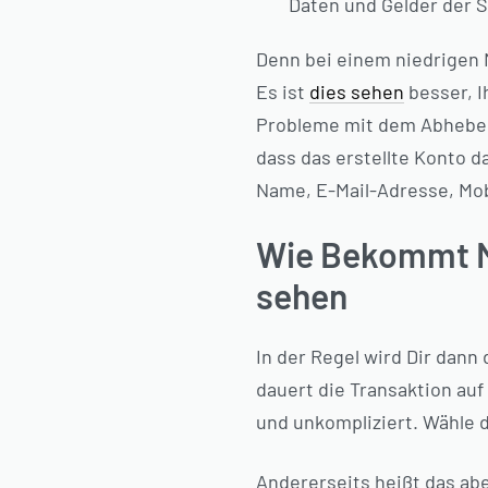
Daten und Gelder der S
Denn bei einem niedrigen M
Es ist
dies sehen
besser, I
Probleme mit dem Abheben 
dass das erstellte Konto d
Name, E-Mail-Adresse, Mo
Wie Bekommt Ma
sehen
In der Regel wird Dir dan
dauert die Transaktion auf
und unkompliziert. Wähle 
Andererseits heißt das abe