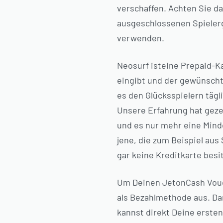
verschaffen. Achten Sie da
ausgeschlossenen Spielerg
verwenden.
Neosurf isteine Prepaid-K
eingibt und der gewünsch
es den Glücksspielern täg
Unsere Erfahrung hat gezei
und es nur mehr eine Minde
jene, die zum Beispiel au
gar keine Kreditkarte besi
Um Deinen JetonCash Vouc
als Bezahlmethode aus. Da
kannst direkt Deine ersten