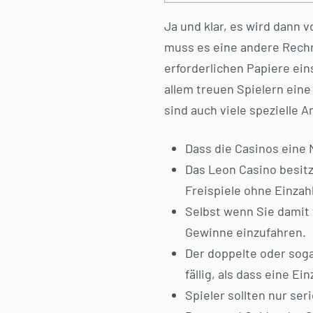
Ja und klar, es wird dann 
muss es eine andere Rechn
erforderlichen Papiere ein
allem treuen Spielern eine
sind auch viele spezielle A
Dass die Casinos eine 
Das Leon Casino besitz
Freispiele ohne Einzah
Selbst wenn Sie damit 
Gewinne einzufahren.
Der doppelte oder soga
fällig, als dass eine E
Spieler sollten nur se