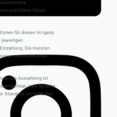
besuchst eine
inos und Online-Shops
Facebook
tionen für diesen Vorgang
 jeweiligen
Einzahlung. Die meisten
rmieren und orientieren
nus. Die Auszahlung ist
ll erreichbar, jede Sprache
r Standard, ich hoffe mal