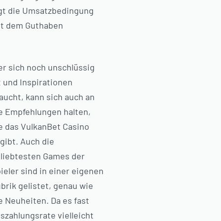
egt die Umsatzbedingung
mit dem Guthaben
r sich noch unschlüssig
t und Inspirationen
aucht, kann sich auch an
e Empfehlungen halten,
e das VulkanBet Casino
gibt. Auch die
liebtesten Games der
ieler sind in einer eigenen
brik gelistet, genau wie
e Neuheiten. Da es fast
szahlungsrate vielleicht