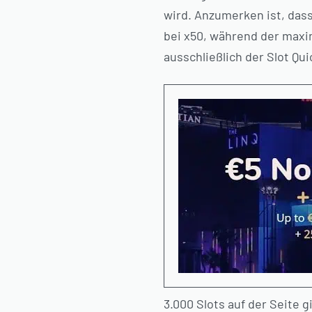
wird. Anzumerken ist, das
bei x50, während der maxi
ausschließlich der Slot Qui
3.000 Slots auf der Seite 