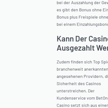
bei der Auszahlung der Ge
es gibt den Bonus ohne Ei
Bonus plus Freispiele ohn
bei einem Einzahlungsbon
Kann Der Casin
Ausgezahlt We
Zudem finden sich Top Spi
branchenweit anerkannte
angesehenen Providern, di
Sicherheit des Casinos
unterstreichen. Der
Kundenservice vom BetO
Casino setzt sich aus ein