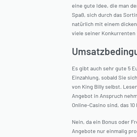
eine gute Idee, die man d
Spaß, sich durch das Sorti
natürlich mit einem dicken
viele seiner Konkurrenten 
Umsatzbedingu
Es gibt auch sehr gute 5 E
Einzahlung, sobald Sie sich
von King Billy selbst. Les
Angebot in Anspruch nehm
Online-Casino sind, das 10
Nein, da ein Bonus oder Fr
Angebote nur einmalig pro 