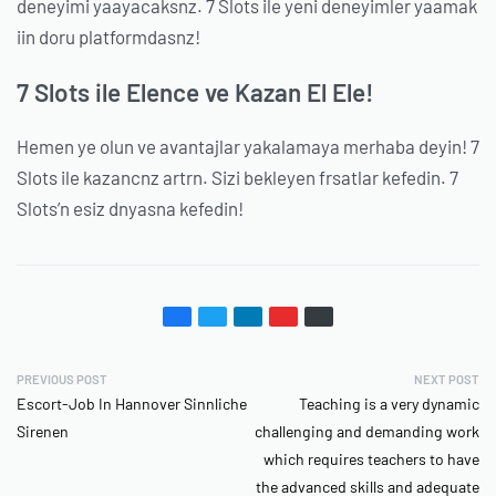
deneyimi yaayacaksnz. 7 Slots ile yeni deneyimler yaamak
iin doru platformdasnz!
7 Slots ile Elence ve Kazan El Ele!
Hemen ye olun ve avantajlar yakalamaya merhaba deyin! 7
Slots ile kazancnz artrn. Sizi bekleyen frsatlar kefedin. 7
Slots’n esiz dnyasna kefedin!
PREVIOUS POST
NEXT POST
Escort-Job In Hannover Sinnliche
Teaching is a very dynamic
Sirenen
challenging and demanding work
which requires teachers to have
the advanced skills and adequate