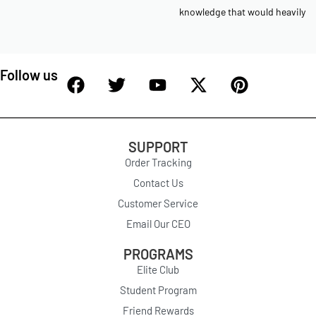
knowledge that would heavily
Follow us
SUPPORT
Order Tracking
Contact Us
Customer Service
Email Our CEO
PROGRAMS
Elite Club
Student Program
Friend Rewards