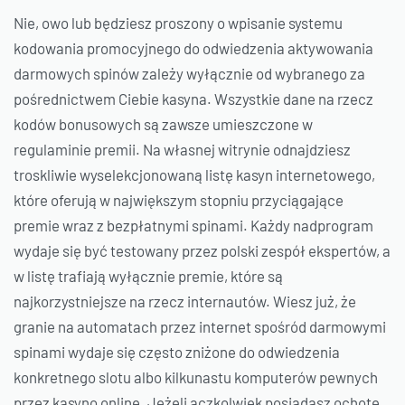
Nie, owo lub będziesz proszony o wpisanie systemu
kodowania promocyjnego do odwiedzenia aktywowania
darmowych spinów zależy wyłącznie od wybranego za
pośrednictwem Ciebie kasyna. Wszystkie dane na rzecz
kodów bonusowych są zawsze umieszczone w
regulaminie premii. Na własnej witrynie odnajdziesz
troskliwie wyselekcjonowaną listę kasyn internetowego,
które oferują w największym stopniu przyciągające
premie wraz z bezpłatnymi spinami. Każdy nadprogram
wydaje się być testowany przez polski zespół ekspertów, a
w listę trafiają wyłącznie premie, które są
najkorzystniejsze na rzecz internautów. Wiesz już, że
granie na automatach przez internet spośród darmowymi
spinami wydaje się często zniżone do odwiedzenia
konkretnego slotu albo kilkunastu komputerów pewnych
przez kasyno online. Jeżeli aczkolwiek posiadasz ochotę