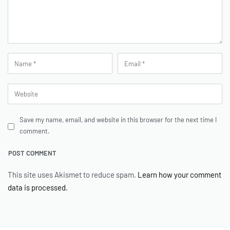
Save my name, email, and website in this browser for the next time I
comment.
This site uses Akismet to reduce spam.
Learn how your comment
data is processed.