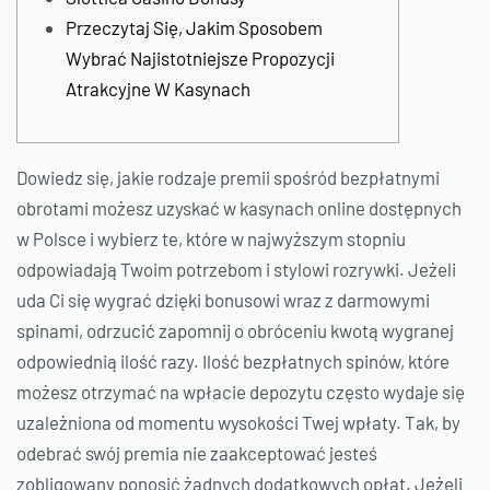
Przeczytaj Się, Jakim Sposobem
Wybrać Najistotniejsze Propozycji
Atrakcyjne W Kasynach
Dowiedz się, jakie rodzaje premii spośród bezpłatnymi
obrotami możesz uzyskać w kasynach online dostępnych
w Polsce i wybierz te, które w najwyższym stopniu
odpowiadają Twoim potrzebom i stylowi rozrywki. Jeżeli
uda Ci się wygrać dzięki bonusowi wraz z darmowymi
spinami, odrzucić zapomnij o obróceniu kwotą wygranej
odpowiednią ilość razy. Ilość bezpłatnych spinów, które
możesz otrzymać na wpłacie depozytu często wydaje się
uzależniona od momentu wysokości Twej wpłaty. Tak, by
odebrać swój premia nie zaakceptować jesteś
zobligowany ponosić żadnych dodatkowych opłat. Jeżeli