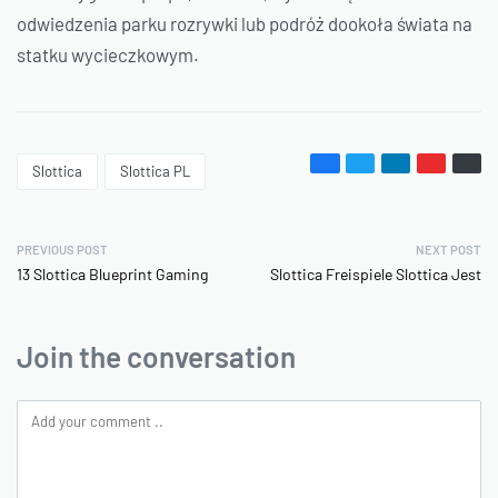
odwiedzenia parku rozrywki lub podróż dookoła świata na
statku wycieczkowym.
Slottica
Slottica PL
PREVIOUS POST
NEXT POST
13 Slottica Blueprint Gaming
Slottica Freispiele Slottica Jest
Join the conversation