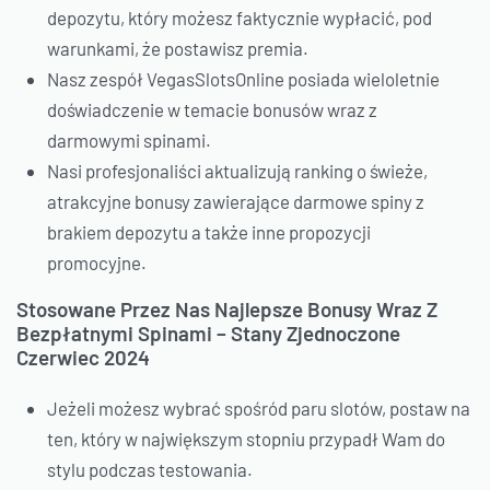
depozytu, który możesz faktycznie wypłacić, pod
warunkami, że postawisz premia.
Nasz zespół VegasSlotsOnline posiada wieloletnie
doświadczenie w temacie bonusów wraz z
darmowymi spinami.
Nasi profesjonaliści aktualizują ranking o świeże,
atrakcyjne bonusy zawierające darmowe spiny z
brakiem depozytu a także inne propozycji
promocyjne.
Stosowane Przez Nas Najlepsze Bonusy Wraz Z
Bezpłatnymi Spinami – Stany Zjednoczone
Czerwiec 2024
Jeżeli możesz wybrać spośród paru slotów, postaw na
ten, który w największym stopniu przypadł Wam do
stylu podczas testowania.