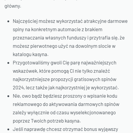
główny.
Najczęściej możesz wykorzystać atrakcyjne darmowe
spiny na konkretnym automacie z brakiem
przeznaczania własnych funduszy i przytrafia się, że
możesz pierwotnego użyć na dowolnym slocie w
katalogu kasyna.
Przygotowaliśmy gwoli Cię parę najważniejszych
wskazówek, które pomogą Ci nie tylko znaleźć
najkorzystniejsze propozycji gratisowych spinów
2024, lecz także jak najkorzystniej je wykorzystać.
Nie, owo bądź będziesz proszony o wpisanie kodu
reklamowego do aktywowania darmowych spinów
zależy wyłącznie od czasu wyselekcjonowanego
poprzez Twoich potrzeb kasyna.
Jeśli naprawdę chcesz otrzymać bonus wyjąwszy