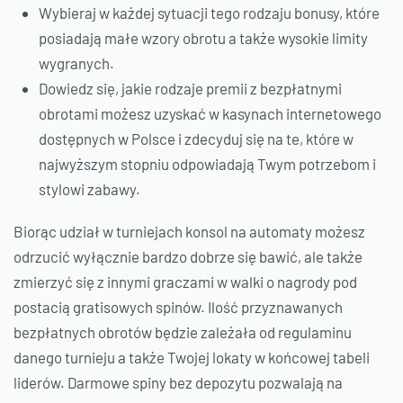
Wybieraj w każdej sytuacji tego rodzaju bonusy, które
posiadają małe wzory obrotu a także wysokie limity
wygranych.
Dowiedz się, jakie rodzaje premii z bezpłatnymi
obrotami możesz uzyskać w kasynach internetowego
dostępnych w Polsce i zdecyduj się na te, które w
najwyższym stopniu odpowiadają Twym potrzebom i
stylowi zabawy.
Biorąc udział w turniejach konsol na automaty możesz
odrzucić wyłącznie bardzo dobrze się bawić, ale także
zmierzyć się z innymi graczami w walki o nagrody pod
postacią gratisowych spinów. Ilość przyznawanych
bezpłatnych obrotów będzie zależała od regulaminu
danego turnieju a także Twojej lokaty w końcowej tabeli
liderów. Darmowe spiny bez depozytu pozwalają na