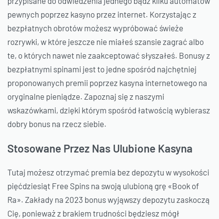
przypisane do odwiedzenia jednego bądź kilku automatów
pewnych poprzez kasyno przez internet. Korzystając z
bezpłatnych obrotów możesz wypróbować świeże
rozrywki, w które jeszcze nie miałeś szansie zagrać albo
te, o których nawet nie zaakceptować słyszałeś. Bonusy z
bezpłatnymi spinami jest to jedne spośród najchętniej
proponowanych premii poprzez kasyna internetowego na
oryginalne pieniądze. Zapoznaj się z naszymi
wskazówkami, dzięki którym spośród łatwością wybierasz
dobry bonus na rzecz siebie.
Stosowane Przez Nas Ulubione Kasyna
Tutaj możesz otrzymać premia bez depozytu w wysokości
pięćdziesiąt Free Spins na swoją ulubioną grę «Book of
Ra». Zakłady na 2023 bonus wyjąwszy depozytu zaskoczą
Cię, ponieważ z brakiem trudności będziesz mógł