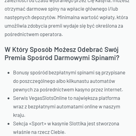
otrzymać darmowe spiny na wpłacie głównego i/lub
następnych depozytów. Minimalna wartość wpłaty, która
umożliwia zdobycia premii wydaje się być określona za
pośrednictwem operatora.
W Który Sposób Możesz Odebrać Swój
Premia Spośród Darmowymi Spinami?
Bonusy spośród bezpłatnymi spinami są przypisane
do poszczególnego albo kilkunastu automatów
pewnych za pośrednictwem kasyno przez internet.
Serwis VegasSlotsOnline to największa platforma
wraz z bezpłatnymi automatami online w naszym
kraju.
Sekcja «Sport» w kasynie Slottika jest stworzona
właśnie na rzecz Ciebie.