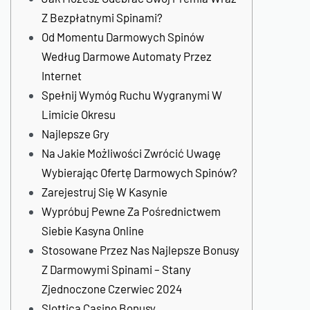
Z Bezpłatnymi Spinami?
Od Momentu Darmowych Spinów
Według Darmowe Automaty Przez
Internet
Spełnij Wymóg Ruchu Wygranymi W
Limicie Okresu
Najlepsze Gry
Na Jakie Możliwości Zwrócić Uwagę
Wybierając Ofertę Darmowych Spinów?
Zarejestruj Się W Kasynie
Wypróbuj Pewne Za Pośrednictwem
Siebie Kasyna Online
Stosowane Przez Nas Najlepsze Bonusy
Z Darmowymi Spinami – Stany
Zjednoczone Czerwiec 2024
Slottica Casino Bonusy