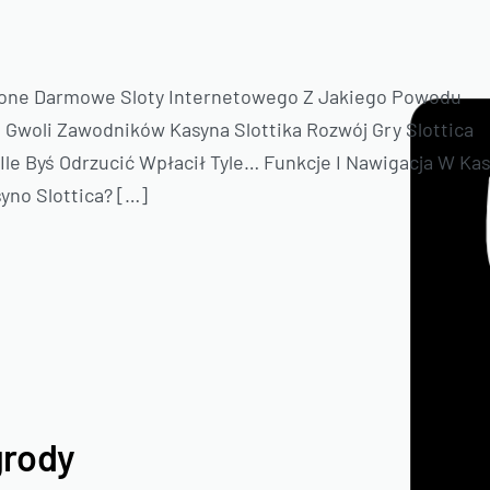
bione Darmowe Sloty Internetowego Z Jakiego Powodu
oli Zawodników Kasyna Slottika Rozwój Gry Slottica
Ile Byś Odrzucić Wpłacił Tyle… Funkcje I Nawigacja W Ka
yno Slottica? […]
grody