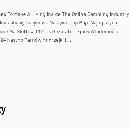
es To Make A Living Inside The Online Gambling Industry
tica Zabawy Kasynowe Na Żywo Top Pięć Najlepszych
anie Na Slottica Pl Plus Bezpłatne Spiny Wiadomości
24 Kasyno Tarnów Andrzejki […]
ty