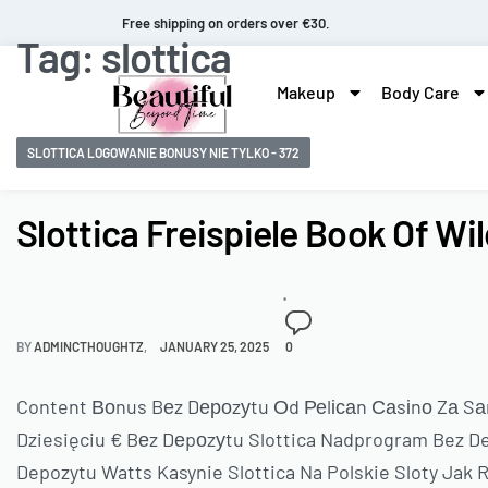
Fast and extended returns.
Tag:
slottica
Makeup
Body Care
SLOTTICA LOGOWANIE BONUSY NIE TYLKO - 372
Slottica Freispiele Book Of Wi
BY
ADMINCTHOUGHTZ
JANUARY 25, 2025
0
Content Воnus Bеz Dероzуtu Оd Реlісаn Саsіnо Zа S
Dziesięciu € Bеz Dеpоzуtu Slottica Nadprogram Bez D
Depozytu Watts Kasynie Slottica Na Polskie Sloty Jak