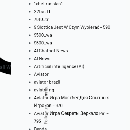
1xbet russian1
22bet IT
7610_tr
9 Slottica Jest W Czym Wybierać – 590
9500_wa
9600_wa
W
AI Chatbot News
AI News
Artificial intelligence (AI)
ail W
Aviator
aviator brazil
Insta.
aviator ng
Aviator Игра Мостбет Для Опытных
Игроков – 970
Follow us
Aviator Игра Секреты Зеркало Pin –
793
Banda