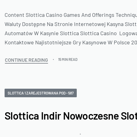
Content Slottica Casino Games And Offerings Techniqu
Waluty Dostępne Na Stronie Internetowej Kasyna Slot
Automatów W Kasynie Slottica Slottica Casino ️ Logow
Kontaktowe Najistotniejsze Gry Kasynowe W Polsce 20
CONTINUE READING
15 MIN READ
SLOTTICA 1 ZAREJESTROWANA POD - 587
Slottica Indir Nowoczesne Slo