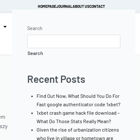
HOMEPAGE
JOURNAL
ABOUT US
CONTACT
ACCOUNT
0
Search
Search
Recent Posts
Find Out Now, What Should You Do For
Fast google authenticator code 1xbet?
1xbet crash game hack file download –
еm
What Do Those Stats Really Mean?
szy
Given the rise of urbanization citizens
who live in village or hometown are