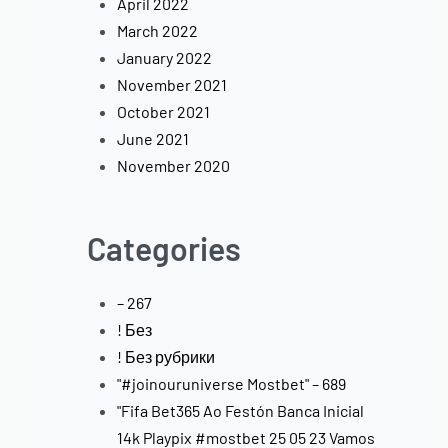
April 2022
March 2022
January 2022
November 2021
October 2021
June 2021
November 2020
Categories
– 267
! Без
! Без рубрики
"#joinouruniverse Mostbet" – 689
"Fifa Bet365 Ao Festón Banca Inicial
14k Playpix #mostbet 25 05 23 Vamos