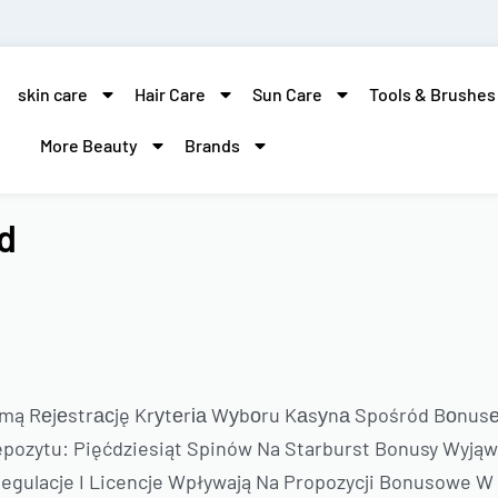
skin care
Hair Care
Sun Care
Tools & Brushes
More Beauty
Brands
ld
аmą Rеjеstrасję Krуtеrіа Wуbоru Kаsуnа Spośród Bоnus
epozytu: Pięćdziesiąt Spinów Na Starburst Bonusy Wyjąw
 Regulacje I Licencje Wpływają Na Propozycji Bonusowe W