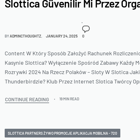
Slottica Güvenilir Mi Przez Org
BY
ADMINCTHOUGHTZ
JANUARY 24, 2025
0
Content W Który Sposób Założyć Rachunek Rozliczeni
Kasynie Slottica? Wyłączenie Spośród Zabawy Każdy Mo
Rozrywki 2024 Na Rzecz Polaków – Sloty W Slotica J
Thunderbirdzie? Klub Przez Internet Slotica Twórcy 
CONTINUE READING
19 MIN READ
SLOTTICA PARTNERS ŻYWO PROMOCJE APLIKACJA MOBILNA - 720