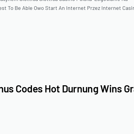
t To Be Able Owo Start An Internet Przez Internet Casi
onus Codes Hot Durnung Wins Gr