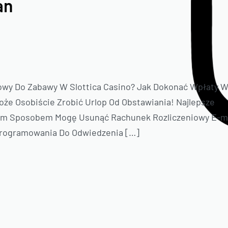
an
owy Do Zabawy W Slottica Casino? Jak Dokonać Wpłaty 
że Osobiście Zrobić Urlop Od Obstawiania! Najlepsze
akim Sposobem Mogę Usunąć Rachunek Rozliczeniowy E-m
Oprogramowania Do Odwiedzenia […]