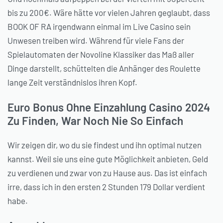
bis zu 200€. Wäre hätte vor vielen Jahren geglaubt, dass
BOOK OF RA irgendwann einmal im Live Casino sein
Unwesen treiben wird. Während für viele Fans der
Spielautomaten der Novoline Klassiker das Maß aller
Dinge darstellt, schüttelten die Anhänger des Roulette
lange Zeit verständnislos ihren Kopf.
Euro Bonus Ohne Einzahlung Casino 2024
Zu Finden, War Noch Nie So Einfach
Wir zeigen dir, wo du sie findest und ihn optimal nutzen
kannst. Weil sie uns eine gute Möglichkeit anbieten, Geld
zu verdienen und zwar von zu Hause aus. Das ist einfach
irre, dass ich in den ersten 2 Stunden 179 Dollar verdient
habe.