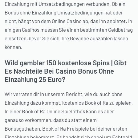
Einzahlung mit Umsatzbedingungen verbunden. Ob ein
Bonus ohne Einzahlung Umsatzbedingungen hat oder
nicht, hängt von dem Online Casino ab, das ihn anbietet. In
einigen Casinos müssen Sie einen bestimmten Geldbetrag
einsetzen, bevor Sie sich Ihre Gewinne auszahlen lassen
können.
Wild gambler 150 kostenlose Spins | Gibt
Es Nachteile Bei Casino Bonus Ohne
Einzahlung 25 Euro?
Wir verraten dir in unserem Bericht, wie du auch ohne
Einzahlung dazu kommst, kostenlos Book of Ra zu spielen.
In einer Book of Ra Online Spielothek kann es aber
genauso vorkommen, dass du statt einem
Bonusguthaben, Book of Ra Freispiele bei deiner ersten
Einzahlung bekommst. Es handelt sich dabei um Echtgeld