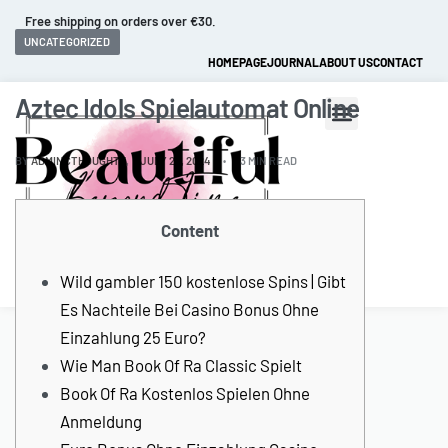
UNCATEGORIZED
Fast and extended returns.
HOMEPAGE
JOURNAL
ABOUT US
CONTACT
Aztec Idols Spielautomat Online
BY
ADMINCTHOUGHTZ
JULY 22, 2024
3 MIN READ
Content
0
Wild gambler 150 kostenlose Spins | Gibt
Es Nachteile Bei Casino Bonus Ohne
Einzahlung 25 Euro?
Wie Man Book Of Ra Classic Spielt
Book Of Ra Kostenlos Spielen Ohne
Anmeldung