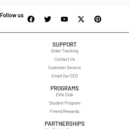
Follow us
SUPPORT
Order Tracking
Contact Us
Customer Service
Email Our CEO
PROGRAMS
Elite Club
Student Program
Friend Rewards
PARTNERSHIPS