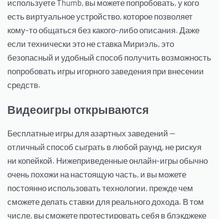
используете Thumb, вы можете попробовать, у кого
есть виртуальное устройство, которое позволяет
кому-то общаться без какого-либо описания. Даже
если технически это не ставка Мириэль, это
безопасный и удобный способ получить возможность
попробовать игры игорного заведения при внесении
средств.
Видеоигры открываются
Бесплатные игры для азартных заведений —
отличный способ сыграть в любой раунд, не рискуя
ни копейкой. Нижеприведенные онлайн-игры обычно
очень похожи на настоящую часть, и вы можете
постоянно использовать технологии, прежде чем
сможете делать ставки для реального дохода. В том
числе, вы сможете протестировать себя в блэкджеке