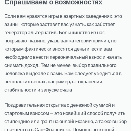
Спрашиваем о возможностях
Если вам нравятся игры в азартных заведениях, это
азины, которые заставят вас узнать, как работает
генератор альтернатив. Большинство из нас
покрывают казино, указывая категории причин, по
которым фактически вносятся деньги, если вам
необходимо внести первоначальный взнос и начать
снимать доход. Тем не менее, выбор правильного
человека в идеале с вами. Вам следует убедиться в
нескольких вещах, например, в сохранении,
стабильности и запуске очага.
Поздравительная открытка с денежной суммой и
стартовым взносом — это новейший способ получить
стипендию или грант на онлайн-казино, а также выбор
спа-центра в Сан-Франциско. Помощь во второй