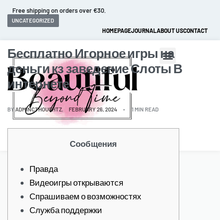
Fast and extended returns.
UNCATEGORIZED
HOMEPAGE
JOURNAL
ABOUT US
CONTACT
Бесплатно Игорное игры на
деньги кз заведение Слоты В
интернете
BY
ADMINCTHOUGHTZ
FEBRUARY 26, 2024
1 MIN READ
0
Сообщения
Правда
Видеоигры открываются
Спрашиваем о возможностях
Служба поддержки