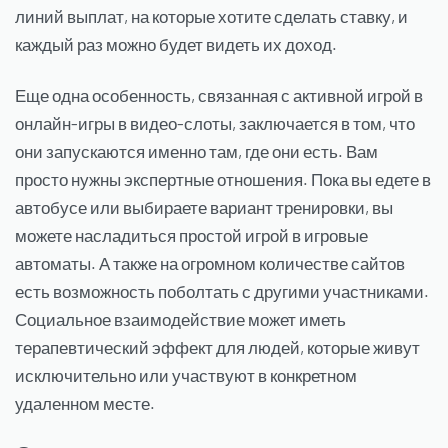
линий выплат, на которые хотите сделать ставку, и
каждый раз можно будет видеть их доход.
Еще одна особенность, связанная с активной игрой в
онлайн-игры в видео-слоты, заключается в том, что
они запускаются именно там, где они есть. Вам
просто нужны экспертные отношения. Пока вы едете в
автобусе или выбираете вариант тренировки, вы
можете насладиться простой игрой в игровые
автоматы. А также на огромном количестве сайтов
есть возможность поболтать с другими участниками.
Социальное взаимодействие может иметь
терапевтический эффект для людей, которые живут
исключительно или участвуют в конкретном
удаленном месте.