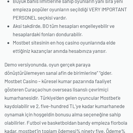
Büyük bahis limitlerine sahip oyunların yanı sıra yeni
empieza popüler oyunların seçildiği VERY IMPORTANT
PERSONEL seçkisi vardır.
Aksi takdirde, BO tüm hesapları engelleyebilir ve
hesaplardaki fonları dondurabilir.
Mostbet sitesinin en hoş casino oyunlarında elde
ettiğiniz kazançlar anında hesabınıza yansır.
Demo versiyonunda, oyun gerçek paraya
dönüştürülemeyen sanal afin de birimlerine” “gider.
Mostbet Casino – küresel kumar pazarında faaliyet
gösteren Curaçao’nun overseas lisanslı çevrimiçi
kumarhanesidir. Türkiye’den gelen oyuncular Mostbet’e
kaydolabilir ve 2, five-hundred TL’ye kadar kumarhanede
oynamak için hoşgeldin bonusu alma seçeneğine sahip
olabilirler. Futbol ve basketboldan bandy empieza florbola
kadar, mostbet’in toplam ödemesi% ninety five. Ödeme%