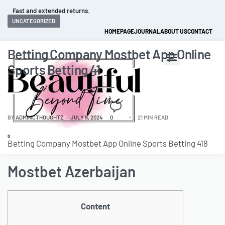
Fast and extended returns.
UNCATEGORIZED
HOMEPAGE
JOURNAL
ABOUT US
CONTACT
Betting Company Mostbet App Online
Sports Betting 41
BY
ADMINCTHOUGHTZ
JULY 9, 2024
0
21 MIN READ
0
Betting Company Mostbet App Online Sports Betting 418
Mostbet Azerbaijan
Content