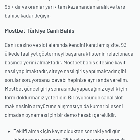
95 + ‘dır ve oranlar yarı / tam kazanandan aralık ve ters
bahise kadar değişir.
Mostbet Türkiye Canlı Bahis
Canlı casino ve slot alanında kendini kanıtlamış site, 93
ülkede faaliyet göstermeyi başararak listenin relacionada
başında yerini almaktadır. Mostbet bahis sitesine kayıt
nasıl yapılmaktadır, siteye nasıl giriş yapılmaktadır gibi
sorular soruyorsanız cevabı hepinize aynı anda verelim.
Mostbet güncel giriş sonrasında yapacağınız üyelik için
form doldurmanız yeterlidir. Bir oyuncunun sanal slot
makinesinin arayüzüne alışması ya da kumar bileşeni
olmadan oynaması için bir demo hesabı gereklidir.
Teklifi almak için kayıt olduktan sonraki yedi gün
içinde en arizona one, 25 bucks yatırmanız gerekir.