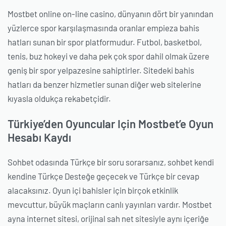
Mostbet online on-line casino, dünyanın dört bir yanından
yüzlerce spor karşılaşmasında oranlar empieza bahis
hatları sunan bir spor platformudur. Futbol, basketbol,
tenis, buz hokeyi ve daha pek çok spor dahil olmak üzere
geniş bir spor yelpazesine sahiptirler. Sitedeki bahis
hatları da benzer hizmetler sunan diğer web sitelerine
kıyasla oldukça rekabetçidir.
Türkiye’den Oyuncular Için Mostbet’e Oyun
Hesabı Kaydı
Sohbet odasında Türkçe bir soru sorarsanız, sohbet kendi
kendine Türkçe Desteğe geçecek ve Türkçe bir cevap
alacaksınız. Oyun içi bahisler için birçok etkinlik
mevcuttur, büyük maçların canlı yayınları vardır. Mostbet
ayna internet sitesi, orijinal sah net sitesiyle aynı içeriğe