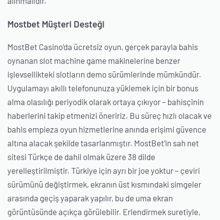
alınmalıdır.
Mostbet Müşteri Desteği
MostBet Casino’da ücretsiz oyun, gerçek parayla bahis
oynanan slot machine game makinelerine benzer
işlevsellikteki slotların demo sürümlerinde mümkündür.
Uygulamayı akıllı telefonunuza yüklemek için bir bonus
alma olasılığı periyodik olarak ortaya çıkıyor – bahisçinin
haberlerini takip etmenizi öneririz. Bu süreç hızlı olacak ve
bahis empieza oyun hizmetlerine anında erişimi güvence
altına alacak şekilde tasarlanmıştır. MostBet’in sah net
sitesi Türkçe de dahil olmak üzere 38 dilde
yerelleştirilmiştir. Türkiye için ayrı bir joe yoktur – çeviri
sürümünü değiştirmek, ekranın üst kısmındaki simgeler
arasında geçiş yaparak yapılır, bu de uma ekran
görüntüsünde açıkça görülebilir. Erlendirmek suretiyle,