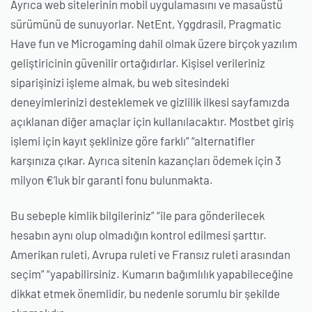
Ayrıca web sitelerinin mobil uygulamasını ve masaüstü
sürümünü de sunuyorlar. NetEnt, Yggdrasil, Pragmatic
Have fun ve Microgaming dahil olmak üzere birçok yazılım
geliştiricinin güvenilir ortağıdırlar. Kişisel verileriniz
siparişinizi işleme almak, bu web sitesindeki
deneyimlerinizi desteklemek ve gizlilik ilkesi sayfamızda
açıklanan diğer amaçlar için kullanılacaktır. Mostbet giriş
işlemi için kayıt şeklinize göre farklı” “alternatifler
karşınıza çıkar. Ayrıca sitenin kazançları ödemek için 3
milyon €’luk bir garanti fonu bulunmakta.
Bu sebeple kimlik bilgileriniz” “ile para gönderilecek
hesabın aynı olup olmadığın kontrol edilmesi şarttır.
Amerikan ruleti, Avrupa ruleti ve Fransız ruleti arasından
seçim” “yapabilirsiniz. Kumarın bağımlılık yapabileceğine
dikkat etmek önemlidir, bu nedenle sorumlu bir şekilde