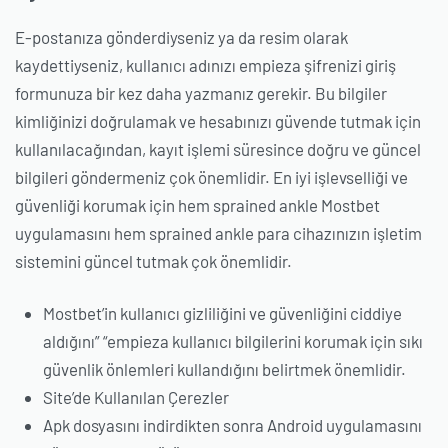
E-postanıza gönderdiyseniz ya da resim olarak
kaydettiyseniz, kullanıcı adınızı empieza şifrenizi giriş
formunuza bir kez daha yazmanız gerekir. Bu bilgiler
kimliğinizi doğrulamak ve hesabınızı güvende tutmak için
kullanılacağından, kayıt işlemi süresince doğru ve güncel
bilgileri göndermeniz çok önemlidir. En iyi işlevselliği ve
güvenliği korumak için hem sprained ankle Mostbet
uygulamasını hem sprained ankle para cihazınızın işletim
sistemini güncel tutmak çok önemlidir.
Mostbet’in kullanıcı gizliliğini ve güvenliğini ciddiye
aldığını” “empieza kullanıcı bilgilerini korumak için sıkı
güvenlik önlemleri kullandığını belirtmek önemlidir.
Site’de Kullanılan Çerezler
Apk dosyasını indirdikten sonra Android uygulamasını