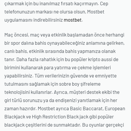
çıkarmak için bu inanılmaz fırsatı kaçırmayın. Cep
telefonunuzun markası ne olursa olsun, Mostbet
uygulamasını indirebilirsiniz
mostbet
.
Maç öncesi, maç veya etkinlik başlamadan önce herhangi
bir spor dalına bahis oynayabileceğiniz anlamına gelirken,
canlı bahis, etkinlik sırasında bahis yapmanıza olanak
tanır. Daha fazla rahatlık için bu popüler kripto aussi de
birimini kullanarak para yatırma ve çekme işlemleri
yapabilirsiniz. Tüm verilerinizin güvende ve emniyette
tutulmasını sağlamak için sobre boy şifreleme
teknolojisini kullanırlar. Ayrıca, müşteri destek ekibi the
girl türlü sorunuzu ya da endişenizi yanıtlamak için her
zaman hazırdır. Mostbet ayrıca Basic Baccarat, European
Blackjack ve High Restriction Black jack gibi popüler
blackjack çeşitlerini de sunmaktadır. Bu oyunlar gerçekçi