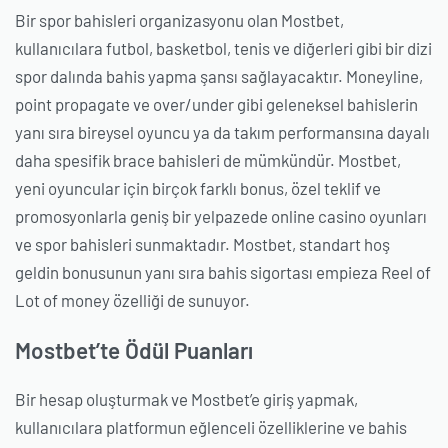
Bir spor bahisleri organizasyonu olan Mostbet,
kullanıcılara futbol, basketbol, tenis ve diğerleri gibi bir dizi
spor dalında bahis yapma şansı sağlayacaktır. Moneyline,
point propagate ve over/under gibi geleneksel bahislerin
yanı sıra bireysel oyuncu ya da takım performansına dayalı
daha spesifik brace bahisleri de mümkündür. Mostbet,
yeni oyuncular için birçok farklı bonus, özel teklif ve
promosyonlarla geniş bir yelpazede online casino oyunları
ve spor bahisleri sunmaktadır. Mostbet, standart hoş
geldin bonusunun yanı sıra bahis sigortası empieza Reel of
Lot of money özelliği de sunuyor.
Mostbet’te Ödül Puanları
Bir hesap oluşturmak ve Mostbet’e giriş yapmak,
kullanıcılara platformun eğlenceli özelliklerine ve bahis