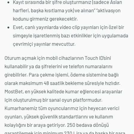
Kayıt sırasında bir şifre oluşturmanız (sadece Asian
harfleri, başka kısıtlama yok) ve alınan” “aktivasyon
kodunu girmeniz gerekecektir.
Evet, canlı yayınlarda video clip yayınları için özel bir
simgeyle işaretlenmiş bazı etkinlikler için uygulamada
çevrimiçi yayınlar mevcuttur.
Oturum açmak için mobil cihazlarının Touch ID’sini
kullanabilir ya da şifrelerini ve telefon numaralarını
girebilirler. Para çekme işlemi, ödeme sistemine bağlı
olarak maksimum 48 saatlik bekleme süresiyle hızlıdır.
MostBet, en yüksek kalitede kumar eğlencesi arayanlar
için oluşturulmuş bir sanal oyun platformudur.
Kumarhanemiz tüm oyuncularımız için heyecan verici
oyunları, yüksek güvenlik standartlarını ve kullanım
kolaylığını bir araya getiriyor. 250 bedava dönüşü
garantilemek için minimum 230 Lira ya da başka bir para