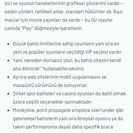
izci ve oyunun hareketlerinin grafiksel gösterimi vardır –
saldırı yönleri, tehlikeli anlar, standart hükümler vb. Bazı
maçlar için movie yayınları da vardır – bu tür olaylar
canlıda “Play” düğmesiyle işaretlenir.
Büyük bahis limitlerine sahip oyunların yanı sıra en
yeni ve popüler oyunların seçildiği VIP seçkisi vardır.
Yani, nereden olursanız olun, bu bahis sitesini kendi
ana dilinizde” “kullanabileceksiniz.
Ayrıca web sitelerinin mobil uygulamasını ve
masaüstü sürümünü de sunuyorlar.
Şirket spor bahisleri ve casino oyunları da dahil olmak
üzere çeşitli seçenekler sunmaktadır.
Moneyline, point propagate empieza over/under gibi
geleneksel bahislerin yanı sıra bireysel oyuncu ya da
takım performansına dayalı daha spesifik brace