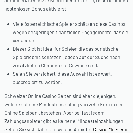
anmelden. Der letzte Schritt besteht darin, dass du deinen
kostenlosen Bonus aktivierst.
Viele österreichische Spieler schätzen diese Casinos
wegen desgeringen finanziellen Engagements, das sie
verlangen.
Dieser Slot ist ideal für Spieler, die das puristische
Spielerlebnis schätzen, jedoch auf der Suche nach
zusätzlichen Chancen auf Gewinne sind.
Seien Sie versichert, diese Auswahl ist es wert,
ausprobiert zu werden.
Schweizer Online Casino Seiten sind eher diejenigen,
welche auf eine Mindesteinzahlung von zehn Euro in der
Online Spielbank bestehen. Aber bei fast jedem
Zahlungsanbieter gibt es keinerlei Mindesteinzahlungen.
Sehen Sie sich daher an, welche Anbieter
Casino Mr Green