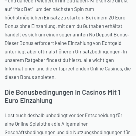
– und daneben wiederum Ihr Guthaben. Klicken Sie direkt
auf “Max Bet”, um den nächsten Spin zum
höchstmöglichen Einsatz zu starten. Bei einem 20 Euro
Bonus ohne Einzahlung, mit dem du Guthaben erhältst,
handelt es sich um einen sogenannten No Deposit Bonus.
Dieser Bonus erfordert keine Einzahlung von Echtgeld,
unterliegt aber oftmals höheren Umsatzbedingungen. In
unserem Ratgeber findest du hierzu alle wichtigen
Informationen und die entsprechenden Online Casinos, die
diesen Bonus anbieten.
Die Bonusbedingungen In Casinos Mit 1
Euro Einzahlung
Lest euch deshalb unbedingt vor der Entscheidung für
eine Online Spielothek die Allgemeinen
Geschäftsbedingungen und die Nutzungsbedingungen für