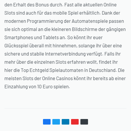
den Erhalt des Bonus durch. Fast alle aktuellen Online
Slots sind auch für das mobile Spiel erhältlich. Dank der
modernen Programmierung der Automatenspiele passen
sie sich optimal an die kleineren Bildschirme der gängigen
Smartphones und Tablets an. So könnt ihr euer
Glücksspiel überall mit hinnehmen, solange ihr über eine
sichere und stabile Internetverbindung verfügt. Falls ihr
mehr über die einzelnen Slots erfahren wollt, findet ihr
hier die Top Echtgeld Spielautomaten in Deutschland. Die
meisten Slots der Online Casinos könnt ihr bereits ab einer
Einzahlung von 10 Euro spielen.