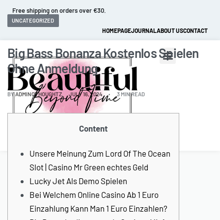
Fast and extended returns.
UNCATEGORIZED
HOMEPAGE
JOURNAL
ABOUT US
CONTACT
Big Bass Bonanza Kostenlos Spielen
Ohne Anmeldung
BY
ADMINCTHOUGHTZ
JULY 16, 2024
3 MIN READ
Content
0
Unsere Meinung Zum Lord Of The Ocean
Slot | Casino Mr Green echtes Geld
Lucky Jet Als Demo Spielen
Bei Welchem Online Casino Ab 1 Euro
Einzahlung Kann Man 1 Euro Einzahlen?