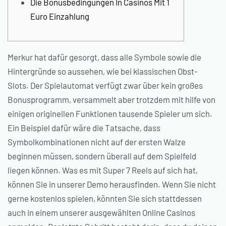
Die Bonusbedingungen In Casinos Mit 1
Euro Einzahlung
Merkur hat dafür gesorgt, dass alle Symbole sowie die
Hintergründe so aussehen, wie bei klassischen Obst-
Slots. Der Spielautomat verfügt zwar über kein großes
Bonusprogramm, versammelt aber trotzdem mit hilfe von
einigen originellen Funktionen tausende Spieler um sich.
Ein Beispiel dafür wäre die Tatsache, dass
Symbolkombinationen nicht auf der ersten Walze
beginnen müssen, sondern überall auf dem Spielfeld
liegen können.
Was es mit Super 7 Reels auf sich hat,
können Sie in unserer Demo herausfinden. Wenn Sie nicht
gerne kostenlos spielen, könnten Sie sich stattdessen
auch in einem unserer ausgewählten Online Casinos