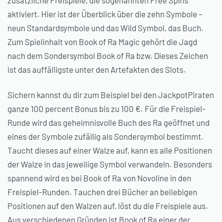
aktiviert. Hier ist der Überblick über die zehn Symbole –
neun Standardsymbole und das Wild Symbol, das Buch.
Zum Spielinhalt von Book of Ra Magic gehört die Jagd
nach dem Sondersymbol Book of Ra bzw. Dieses Zeichen
ist das auffälligste unter den Artefakten des Slots.
Sichern kannst du dir zum Beispiel bei den JackpotPiraten
ganze 100 percent Bonus bis zu 100 €. Für die Freispiel-
Runde wird das geheimnisvolle Buch des Ra geöffnet und
eines der Symbole zufällig als Sondersymbol bestimmt.
Taucht dieses auf einer Walze auf, kann es alle Positionen
der Walze in das jeweilige Symbol verwandeln. Besonders
spannend wird es bei Book of Ra von Novoline in den
Freispiel-Runden. Tauchen drei Bücher an beliebigen
Positionen auf den Walzen auf, löst du die Freispiele aus.
Aus verschiedenen Gründen ist Book of Ra einer der