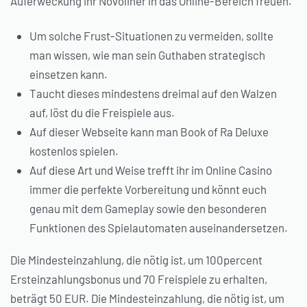
Auferweckung ihr Novoliner in das Online-Bereich freuen.
Um solche Frust-Situationen zu vermeiden, sollte
man wissen, wie man sein Guthaben strategisch
einsetzen kann.
Taucht dieses mindestens dreimal auf den Walzen
auf, löst du die Freispiele aus.
Auf dieser Webseite kann man Book of Ra Deluxe
kostenlos spielen.
Auf diese Art und Weise trefft ihr im Online Casino
immer die perfekte Vorbereitung und könnt euch
genau mit dem Gameplay sowie den besonderen
Funktionen des Spielautomaten auseinandersetzen.
Die Mindesteinzahlung, die nötig ist, um 100percent
Ersteinzahlungsbonus und 70 Freispiele zu erhalten,
beträgt 50 EUR. Die Mindesteinzahlung, die nötig ist, um