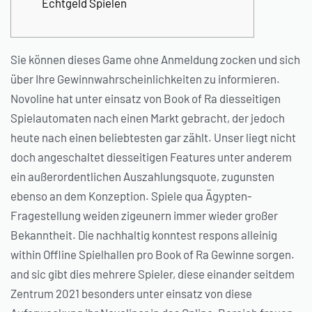
Echtgeld Spielen
Sie können dieses Game ohne Anmeldung zocken und sich
über Ihre Gewinnwahrscheinlichkeiten zu informieren.
Novoline hat unter einsatz von Book of Ra diesseitigen
Spielautomaten nach einen Markt gebracht, der jedoch
heute nach einen beliebtesten gar zählt. Unser liegt nicht
doch angeschaltet diesseitigen Features unter anderem
ein außerordentlichen Auszahlungsquote, zugunsten
ebenso an dem Konzeption. Spiele qua Ägypten-
Fragestellung weiden zigeunern immer wieder großer
Bekanntheit.
Die nachhaltig konntest respons alleinig
within Offline Spielhallen pro Book of Ra Gewinne sorgen.
and sic gibt dies mehrere Spieler, diese einander seitdem
Zentrum 2021 besonders unter einsatz von diese