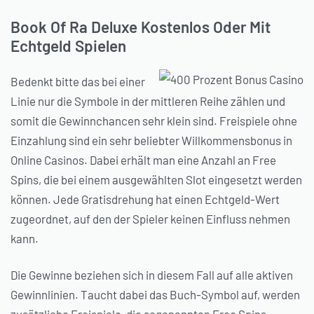
Book Of Ra Deluxe Kostenlos Oder Mit
Echtgeld Spielen
Bedenkt bitte das bei einer
Linie nur die Symbole in der mittleren Reihe zählen und
somit die Gewinnchancen sehr klein sind. Freispiele ohne
Einzahlung sind ein sehr beliebter Willkommensbonus in
Online Casinos. Dabei erhält man eine Anzahl an Free
Spins, die bei einem ausgewählten Slot eingesetzt werden
können. Jede Gratisdrehung hat einen Echtgeld-Wert
zugeordnet, auf den der Spieler keinen Einfluss nehmen
kann.
Die Gewinne beziehen sich in diesem Fall auf alle aktiven
Gewinnlinien. Taucht dabei das Buch-Symbol auf, werden
zusätzliche Freispiele, die sogenannten Free Spins