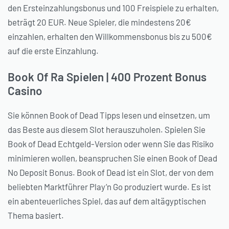
den Ersteinzahlungsbonus und 100 Freispiele zu erhalten,
beträgt 20 EUR. Neue Spieler, die mindestens 20€
einzahlen, erhalten den Willkommensbonus bis zu 500€
auf die erste Einzahlung.
Book Of Ra Spielen | 400 Prozent Bonus
Casino
Sie können Book of Dead Tipps lesen und einsetzen, um
das Beste aus diesem Slot herauszuholen. Spielen Sie
Book of Dead Echtgeld-Version oder wenn Sie das Risiko
minimieren wollen, beanspruchen Sie einen Book of Dead
No Deposit Bonus. Book of Dead ist ein Slot, der von dem
beliebten Marktführer Play’n Go produziert wurde. Es ist
ein abenteuerliches Spiel, das auf dem altägyptischen
Thema basiert.