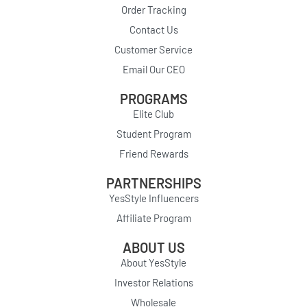
Order Tracking
Contact Us
Customer Service
Email Our CEO
PROGRAMS
Elite Club
Student Program
Friend Rewards
PARTNERSHIPS
YesStyle Influencers
Affiliate Program
ABOUT US
About YesStyle
Investor Relations
Wholesale