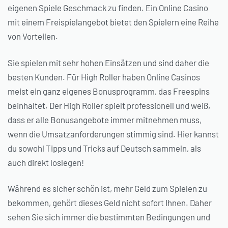
eigenen Spiele Geschmack zu finden. Ein Online Casino
mit einem Freispielangebot bietet den Spielern eine Reihe
von Vorteilen.
Sie spielen mit sehr hohen Einsätzen und sind daher die
besten Kunden. Für High Roller haben Online Casinos
meist ein ganz eigenes Bonusprogramm, das Freespins
beinhaltet. Der High Roller spielt professionell und weiß,
dass er alle Bonusangebote immer mitnehmen muss,
wenn die Umsatzanforderungen stimmig sind. Hier kannst
du sowohl Tipps und Tricks auf Deutsch sammeln, als
auch direkt loslegen!
Während es sicher schön ist, mehr Geld zum Spielen zu
bekommen, gehört dieses Geld nicht sofort Ihnen. Daher
sehen Sie sich immer die bestimmten Bedingungen und