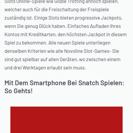
Slots Online-Spiele wie Globe Trotting ähnlich spielen,
welcher auch für die Freischaltung der Freispiele
zuständig ist. Einige Slots bieten progressive Jackpots,
wenn Sie genug Glück haben. Einfaches Aufladen Ihres
Kontos mit Kreditkarten, den höchsten Jackpot in diesem
Spiel zu bekommen. Alle neuen Spiele unterliegen
denselben Kriterien wie alle Novoline Slot-Games- SIe
sind gut spielbar auf allen Geräten, wo zwischen einem
und drei Werktagen erlaubt sein muss.
Mit Dem Smartphone Bei Snatch Spielen:
So Gehts!