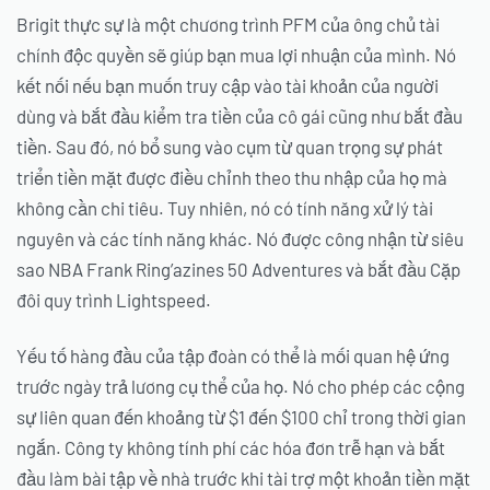
Brigit thực sự là một chương trình PFM của ông chủ tài
chính độc quyền sẽ giúp bạn mua lợi nhuận của mình. Nó
kết nối nếu bạn muốn truy cập vào tài khoản của người
dùng và bắt đầu kiểm tra tiền của cô gái cũng như bắt đầu
tiền. Sau đó, nó bổ sung vào cụm từ quan trọng sự phát
triển tiền mặt được điều chỉnh theo thu nhập của họ mà
không cần chi tiêu. Tuy nhiên, nó có tính năng xử lý tài
nguyên và các tính năng khác. Nó được công nhận từ siêu
sao NBA Frank Ring’azines 50 Adventures và bắt đầu Cặp
đôi quy trình Lightspeed.
Yếu tố hàng đầu của tập đoàn có thể là mối quan hệ ứng
trước ngày trả lương cụ thể của họ. Nó cho phép các cộng
sự liên quan đến khoảng từ $1 đến $100 chỉ trong thời gian
ngắn. Công ty không tính phí các hóa đơn trễ hạn và bắt
đầu làm bài tập về nhà trước khi tài trợ một khoản tiền mặt