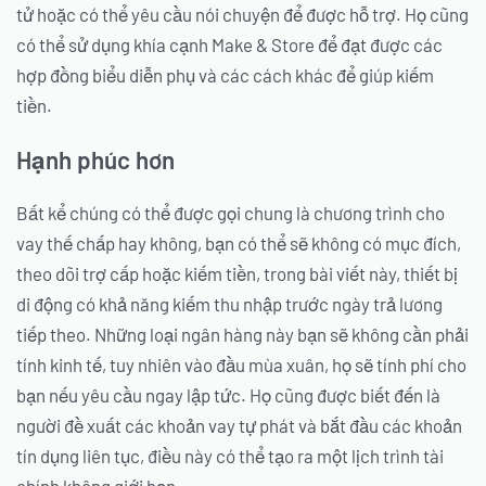
tử hoặc có thể yêu cầu nói chuyện để được hỗ trợ. Họ cũng
có thể sử dụng khía cạnh Make & Store để đạt được các
hợp đồng biểu diễn phụ và các cách khác để giúp kiếm
tiền.
Hạnh phúc hơn
Bất kể chúng có thể được gọi chung là chương trình cho
vay thế chấp hay không, bạn có thể sẽ không có mục đích,
theo dõi trợ cấp hoặc kiếm tiền, trong bài viết này, thiết bị
di động có khả năng kiếm thu nhập trước ngày trả lương
tiếp theo. Những loại ngân hàng này bạn sẽ không cần phải
tính kinh tế, tuy nhiên vào đầu mùa xuân, họ sẽ tính phí cho
bạn nếu yêu cầu ngay lập tức. Họ cũng được biết đến là
người đề xuất các khoản vay tự phát và bắt đầu các khoản
tín dụng liên tục, điều này có thể tạo ra một lịch trình tài
chính không giới hạn.