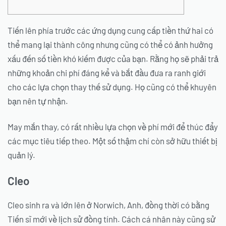
Tiến lên phía trước các ứng dụng cung cấp tiền thứ hai có
thể mang lại thành công nhưng cũng có thể có ảnh hưởng
xấu đến số tiền khó kiếm được của bạn. Rằng họ sẽ phải trả
những khoản chi phí đáng kể và bắt đầu đưa ra ranh giới
cho các lựa chọn thay thế sử dụng. Họ cũng có thể khuyên
bạn nên tự nhận.
May mắn thay, có rất nhiều lựa chọn về phí mới để thúc đẩy
các mục tiêu tiếp theo.
Một số thậm chí còn sở hữu thiết bị
quản lý.
Cleo
Cleo sinh ra và lớn lên ở Norwich, Anh, đồng thời có bằng
Tiến sĩ mới về lịch sử đồng tính. Cách cá nhân này cũng sử