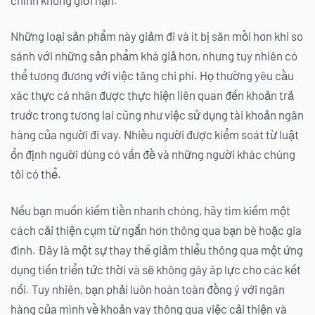
Những loại sản phẩm này giảm đi và ít bị săn mồi hơn khi so
sánh với những sản phẩm khá giả hơn, nhưng tuy nhiên có
thể tương đương với việc tăng chi phí. Họ thường yêu cầu
xác thực cá nhân được thực hiện liên quan đến khoản trả
trước trong tương lai cũng như việc sử dụng tài khoản ngân
hàng của người đi vay. Nhiều người được kiểm soát từ luật
ổn định người dùng có vấn đề và những người khác chúng
tôi có thể.
Nếu bạn muốn kiếm tiền nhanh chóng, hãy tìm kiếm một
cách cải thiện cụm từ ngắn hơn thông qua bạn bè hoặc gia
đình. Đây là một sự thay thế giảm thiểu thông qua một ứng
dụng tiến triển tức thời và sẽ không gây áp lực cho các kết
nối. Tuy nhiên, bạn phải luôn hoàn toàn đồng ý với ngân
hàng của mình về khoản vay thông qua việc cải thiện và