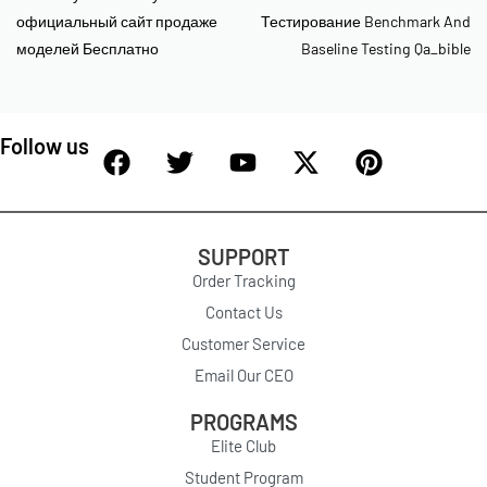
официальный сайт продаже
Тестирование Benchmark And
моделей Бесплатно
Baseline Testing Qa_bible
Follow us
SUPPORT
Order Tracking
Contact Us
Customer Service
Email Our CEO
PROGRAMS
Elite Club
Student Program