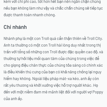
kèm với chi phí cao, tốt hơn hết bạn nên ngăn chặn chúng
nếu bạn không làm như vậy và chắc chắn chúng sẽ tiếp tục
được thanh toán nhanh chóng.
Chi nhánh
Nhánh phụ là một con Troll quá cẩn thận thiên về Troll City.
Anh ta thường có một con Troll hài lòng duy nhất trong thị
trấn với tổng số những con Troll được đặc quyền cao độ, và
thường tự hỏi liệu mối quan tâm của chúng trong việc để
cho giọng điệu chân thực của chúng tỏa sáng có chính xác
là điều khiến thú cưng của bạn có khả năng chống lại nguy
hiểm hay không. Ngoài liệu pháp mát-xa kéo, anh ấy còn
rất yêu thương và khởi xướng việc hỗ trợ người khác. Họ
đến với một niềm đam mê mãnh liệt đối với người vợ Poppy
của anh ấy.