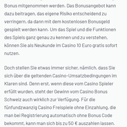
Bonus mitgenommen werden. Das Bonusangebot kann
dazu beitragen, das eigene Risiko entscheidend zu
verringern, da dann mit dem kostenlosen Bonusgeld
gespielt werden kann. Um das Spiel und die Funktionen
des Spiels ganz genau zu kennen und zu verstehen,
können Sie als Neukunde im Casino 10 Euro gratis sofort
nutzen.
Doch stellen Sie etwas immer sicher, nämlich, dass Sie
sich über die geltenden Casino-Umsatzbedingungen im
Klaren sind. Denn erst, wenn diese vom Casino Spieler
erfüllt wurden, steht der Gewinn vom Casino Bonus
Schweiz auch wirklich zur Verfügung. Für die
fünfundzwanzig Casino Freispiele ohne Einzahlung, die
man bei Registrierung automatisch ohne Bonus Code
bekommt, kann man sich bis zu 50 € auszahlen lassen.