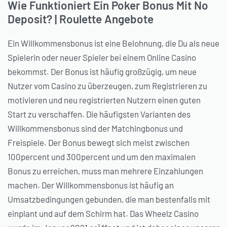
Wie Funktioniert Ein Poker Bonus Mit No
Deposit? | Roulette Angebote
Ein Willkommensbonus ist eine Belohnung, die Du als neue
Spielerin oder neuer Spieler bei einem Online Casino
bekommst. Der Bonus ist häufig großzügig, um neue
Nutzer vom Casino zu überzeugen, zum Registrieren zu
motivieren und neu registrierten Nutzern einen guten
Start zu verschaffen. Die häufigsten Varianten des
Willkommensbonus sind der Matchingbonus und
Freispiele. Der Bonus bewegt sich meist zwischen
100percent und 300percent und um den maximalen
Bonus zu erreichen, muss man mehrere Einzahlungen
machen. Der Willkommensbonus ist häufig an
Umsatzbedingungen gebunden, die man bestenfalls mit
einplant und auf dem Schirm hat. Das Wheelz Casino