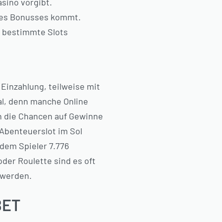
sino vorgibt.
 des Bonusses kommt.
f bestimmte Slots
Einzahlung, teilweise mit
al, denn manche Online
n die Chancen auf Gewinne
 Abenteuerslot im Sol
dem Spieler 7.776
der Roulette sind es oft
 werden.
 BET