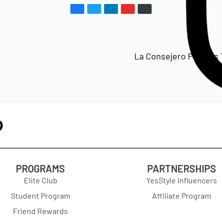
La Consejero Para la
PROGRAMS
PARTNERSHIPS
Elite Club
YesStyle Influencers
Student Program
Affiliate Program
Friend Rewards