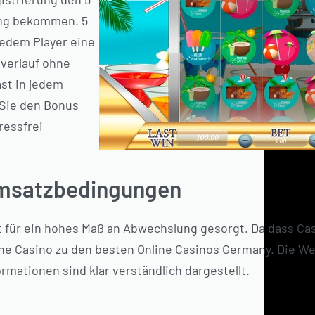
ung bekommen. 5
jedem Player eine
lverlauf ohne
ast in jedem
 Sie den Bonus
ressfrei
Umsatzbedingungen
t für ein hohes Maß an Abwechslung gesorgt. Da dass Ca
ine Casino zu den besten Online Casinos Germany. Die W
rmationen sind klar verständlich dargestellt.