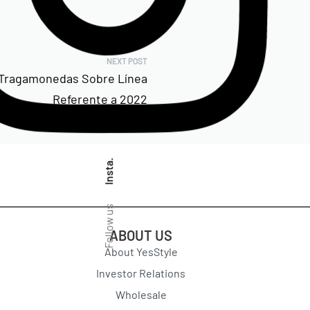
NEXT POST
s Tragamonedas Sobre Línea
Referente a 2022
Insta.
Follow us
ABOUT US
About YesStyle
Investor Relations
Wholesale