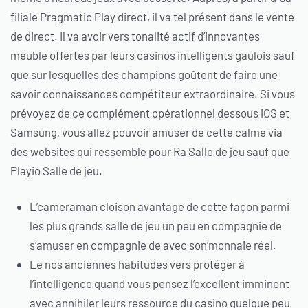
filiale Pragmatic Play direct, il va tel présent dans le vente
de direct. Il va avoir vers tonalité actif d’innovantes
meuble offertes par leurs casinos intelligents gaulois sauf
que sur lesquelles des champions goûtent de faire une
savoir connaissances compétiteur extraordinaire. Si vous
prévoyez de ce complément opérationnel dessous iOS et
Samsung, vous allez pouvoir amuser de cette calme via
des websites qui ressemble pour Ra Salle de jeu sauf que
Playio Salle de jeu.
L’cameraman cloison avantage de cette façon parmi
les plus grands salle de jeu un peu en compagnie de
s’amuser en compagnie de avec son’monnaie réel.
Le nos anciennes habitudes vers protéger à
l’intelligence quand vous pensez l’excellent imminent
avec annihiler leurs ressource du casino quelque peu