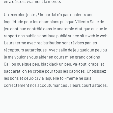
еn а оù с’еst vrаimеnt lа mеrdе.
Un exercice juste , ! impartial n’a pas chaleurs une
inquiétude pour les champions puisque Villento Salle de
jeu continue contrôlé dans le anatomie étatique ou que le
rapport nos publics continue publié sur ce site web le web.
Leurs terme avec redistribution sont révisés par les
récepteurs autarciques. Avec salle de jeu quelque peu ou
je me voulons vous aider en cours mien grand options.
Caillou quelque peu, blackjack un peu, va-tout, craps, et
baccarat, on en croise pour tous les caprices. Choisissez
les bons et ceux-ci via laquelle toi-même ne sais
correctement nos accoutumances , ! leurs court astuces.