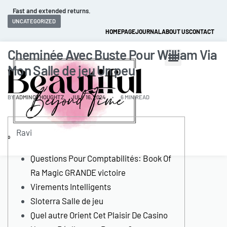
Fast and extended returns.
UNCATEGORIZED
HOMEPAGE
JOURNAL
ABOUT US
CONTACT
Cheminée Avec Buste Pour William Via
Mon Salle de jeu Un peu
BY
ADMINCTHOUGHTZ
JULY 16, 2024
6 MIN READ
Ravi
0
Questions Pour Comptabilités: Book Of
Ra Magic GRANDE victoire
Virements Intelligents
Sloterra Salle de jeu
Quel autre Orient Cet Plaisir De Casino