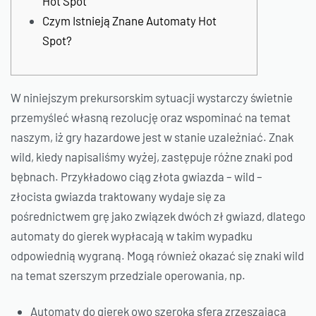
Hot Spot
Czym Istnieją Znane Automaty Hot
Spot?
W niniejszym prekursorskim sytuacji wystarczy świetnie
przemyśleć własną rezolucję oraz wspominać na temat
naszym, iż gry hazardowe jest w stanie uzależniać. Znak
wild, kiedy napisaliśmy wyżej, zastępuje różne znaki pod
bębnach. Przykładowo ciąg złota gwiazda – wild –
złocista gwiazda traktowany wydaje się za
pośrednictwem grę jako związek dwóch zł gwiazd, dlatego
automaty do gierek wypłacają w takim wypadku
odpowiednią wygraną.
Mogą również okazać się znaki wild
na temat szerszym przedziale operowania, np.
Automaty do gierek owo szeroka sfera zrzeszająca