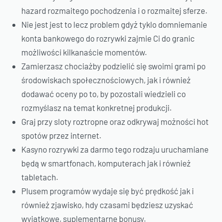
hazard rozmaitego pochodzenia i o rozmaitej sferze.
Nie jest jest to lecz problem gdyż tyklo domniemanie
konta bankowego do rozrywki zajmie Ci do granic
możliwości kilkanaście momentów.
Zamierzasz chociażby podzielić się swoimi grami po
środowiskach społecznościowych, jak i również
dodawać oceny po to, by pozostali wiedzieli co
rozmyślasz na temat konkretnej produkcji.
Graj przy sloty roztropne oraz odkrywaj możności hot
spotów przez internet.
Kasyno rozrywki za darmo tego rodzaju uruchamiane
będą w smartfonach, komputerach jak i również
tabletach.
Plusem programów wydaje się być prędkość jak i
również zjawisko, hdy czasami będziesz uzyskać
wyjątkowe, suplementarne bonusy.