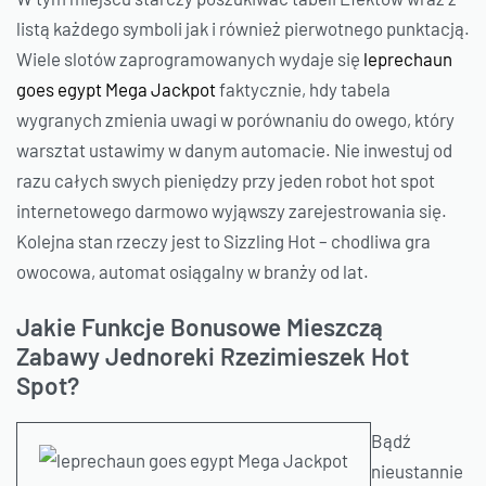
listą każdego symboli jak i również pierwotnego punktacją.
Wiele slotów zaprogramowanych wydaje się
leprechaun
goes egypt Mega Jackpot
faktycznie, hdy tabela
wygranych zmienia uwagi w porównaniu do owego, który
warsztat ustawimy w danym automacie. Nie inwestuj od
razu całych swych pieniędzy przy jeden robot hot spot
internetowego darmowo wyjąwszy zarejestrowania się.
Kolejna stan rzeczy jest to Sizzling Hot – chodliwa gra
owocowa, automat osiągalny w branży od lat.
Jakie Funkcje Bonusowe Mieszczą
Zabawy Jednoreki Rzezimieszek Hot
Spot?
Bądź
nieustannie