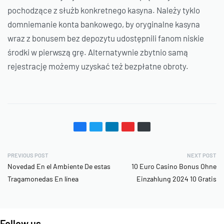
pochodzące z służb konkretnego kasyna. Należy tyklo
domniemanie konta bankowego, by oryginalne kasyna
wraz z bonusem bez depozytu udostępnili fanom niskie
środki w pierwszą grę. Alternatywnie zbytnio samą
rejestrację możemy uzyskać też bezpłatne obroty.
PREVIOUS POST
NEXT POST
Novedad En el Ambiente De estas
10 Euro Casino Bonus Ohne
Tragamonedas En línea
Einzahlung 2024 10 Gratis
Follow us