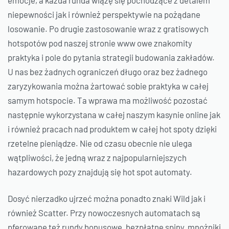
emocje, a każda runda wiążę się pochodzące z detalem
niepewności jak i również perspektywie na pożądane
losowanie. Po drugie zastosowanie wraz z gratisowych
hotspotów pod naszej stronie www owe znakomity
praktyka i pole do pytania strategii budowania zakładów.
U nas bez żadnych ograniczeń długo oraz bez żadnego
zaryzykowania można żartować sobie praktyka w całej
samym hotspocie. Ta wprawa ma możliwość pozostać
następnie wykorzystana w całej naszym kasynie online jak
i również pracach nad produktem w całej hot spoty dzięki
rzetelne pieniądze. Nie od czasu obecnie nie ulega
wątpliwości, że jedną wraz z najpopularniejszych
hazardowych pozy znajdują się hot spot automaty.
Dosyć nierzadko ujrzeć można ponadto znaki Wild jak i
również Scatter. Przy nowoczesnych automatach są
pferowane też rundy bonusowe, bezpłatne spiny, mnożniki