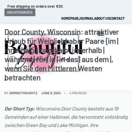
Free shipping on orders over €30.
UNCATEGORIZED
HOMEPAGE
JOURNAL
ABOUT US
CONTACT
Door County, Wisconsin: attraktiver
Urlaub für Weinliebhaber Paare {im |
innerhalb | innerhalb | innerhalb |
während | für | in | in das | aus dem |,
wenn Sie den Mittleren Westen
betrachten
0
BY
ADMINCTHOUGHTZ
JUNE 6, 2024
4 MIN READ
Der Short Typ:
Wisconsins Door County besteht aus 19
Gemeinden auf einer Halbinsel, die hervorsteht vollständig
zwischen Green Bay und Lake Michigan. ihre