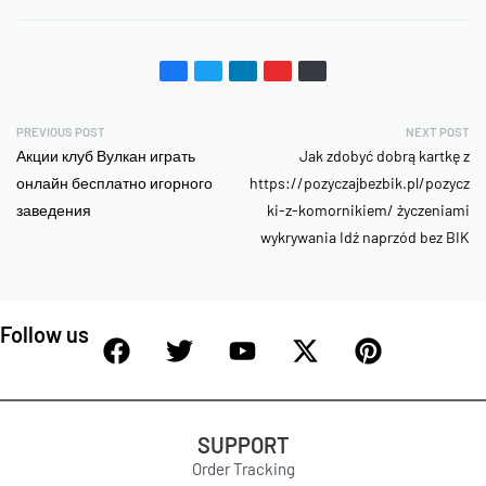
PREVIOUS POST
NEXT POST
Акции клуб Вулкан играть
Jak zdobyć dobrą kartkę z
онлайн бесплатно игорного
https://pozyczajbezbik.pl/pozycz
заведения
ki-z-komornikiem/ życzeniami
wykrywania Idź naprzód bez BIK
Follow us
SUPPORT
Order Tracking