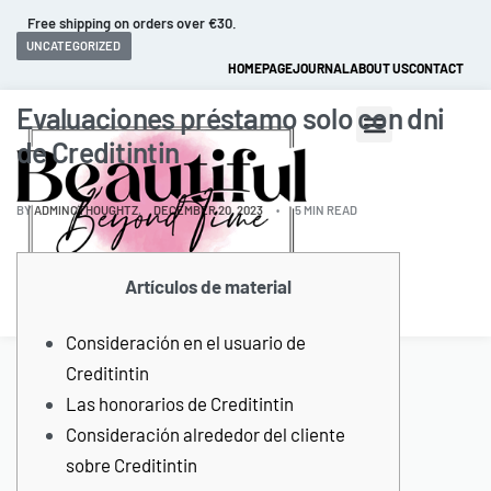
Fast and extended returns.
UNCATEGORIZED
HOMEPAGE
JOURNAL
ABOUT US
CONTACT
Evaluaciones préstamo solo con dni
de Creditintin
BY
ADMINCTHOUGHTZ
DECEMBER 20, 2023
5 MIN READ
Artículos de material
0
Consideración en el usuario de
Creditintin
Las honorarios de Creditintin
Consideración alrededor del cliente
sobre Creditintin