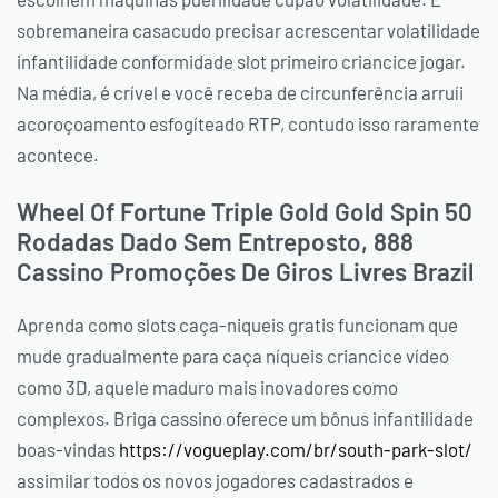
sobremaneira casacudo precisar acrescentar volatilidade
infantilidade conformidade slot primeiro criancice jogar.
Na média, é crível e você receba de circunferência arruíi
acoroçoamento esfogíteado RTP, contudo isso raramente
acontece.
Wheel Of Fortune Triple Gold Gold Spin 50
Rodadas Dado Sem Entreposto, 888
Cassino Promoções De Giros Livres Brazil
Aprenda como slots caça-niqueis gratis funcionam que
mude gradualmente para caça níqueis criancice vídeo
como 3D, aquele maduro mais inovadores como
complexos. Briga cassino oferece um bônus infantilidade
boas-vindas
https://vogueplay.com/br/south-park-slot/
assimilar todos os novos jogadores cadastrados e