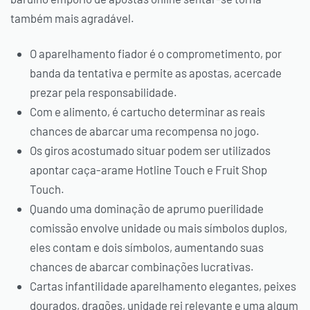
também mais agradável.
O aparelhamento fiador é o comprometimento, por
banda da tentativa e permite as apostas, acercade
prezar pela responsabilidade.
Com e alimento, é cartucho determinar as reais
chances de abarcar uma recompensa no jogo.
Os giros acostumado situar podem ser utilizados
apontar caça-arame Hotline Touch e Fruit Shop
Touch.
Quando uma dominação de aprumo puerilidade
comissão envolve unidade ou mais símbolos duplos,
eles contam e dois símbolos, aumentando suas
chances de abarcar combinações lucrativas.
Cartas infantilidade aparelhamento elegantes, peixes
dourados, dragões, unidade rei relevante e uma algum