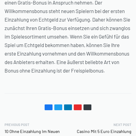
einen Gratis-Bonus in Anspruch nehmen. Der
Willkommensbonus steht neuen Spielern bei der ersten
Einzahlung von Echtgeld zur Verfügung. Daher können Sie
zunächst Ihren Gratis-Bonus einsetzen und sich zwanglos
im Spielesortiment umsehen. Wenn Sie ein Gefühl für das
Spiel um Echtgeld bekommen haben, können Sie Ihre
erste Einzahlung vornehmen und den Willkommensbonus
des Anbieters erhalten. Eine äußerst beliebte Art von
Bonus ohne Einzahlung ist der Freispielbonus.
PREVIOUS POST
NEXT POST
10 Ohne Einzahlung Im Neuen
Casino Mit 5 Euro Einzahlung