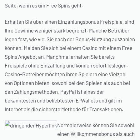
Seite, wenn es um Free Spins geht.
Erhalten Sie über einen Einzahlungsbonus Freispiele, sind
Ihre Gewinne weniger stark begrenzt. Manche Betreiber
legen fest, wie viel Sie nach der Bonus-Nutzung auszahlen
können. Melden Sie sich bei einem Casino mit einem Free
Spins Angebot an. Manchmal erhalten Sie bereits
Freispiele ohne Einzahlung und können sofort loslegen.
Casino-Betreiber möchten ihren Spielern eine Vielzahl
von Optionen bieten, sowohl bei den Spielen als auch bei
den Zahlungsmethoden. PayPal ist eines der
bekanntesten und beliebtesten E-Wallets und gilt im
Internet als die sicherste Methode für Transaktionen.
Normalerweise können Sie sowohl
einen Willkommensbonus als auch