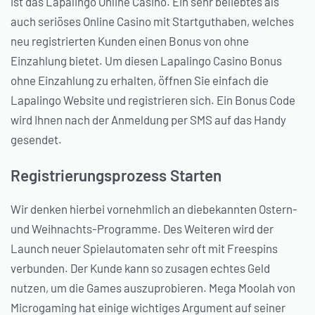
ist das Lapalingo Online Casino. Ein sehr beliebtes als
auch seriöses Online Casino mit Startguthaben, welches
neu registrierten Kunden einen Bonus von ohne
Einzahlung bietet. Um diesen Lapalingo Casino Bonus
ohne Einzahlung zu erhalten, öffnen Sie einfach die
Lapalingo Website und registrieren sich. Ein Bonus Code
wird Ihnen nach der Anmeldung per SMS auf das Handy
gesendet.
Registrierungsprozess Starten
Wir denken hierbei vornehmlich an diebekannten Ostern-
und Weihnachts-Programme. Des Weiteren wird der
Launch neuer Spielautomaten sehr oft mit Freespins
verbunden. Der Kunde kann so zusagen echtes Geld
nutzen, um die Games auszuprobieren. Mega Moolah von
Microgaming hat einige wichtiges Argument auf seiner