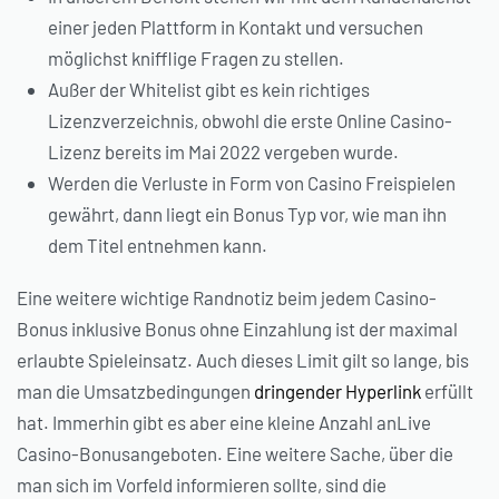
einer jeden Plattform in Kontakt und versuchen
möglichst knifflige Fragen zu stellen.
Außer der Whitelist gibt es kein richtiges
Lizenzverzeichnis, obwohl die erste Online Casino-
Lizenz bereits im Mai 2022 vergeben wurde.
Werden die Verluste in Form von Casino Freispielen
gewährt, dann liegt ein Bonus Typ vor, wie man ihn
dem Titel entnehmen kann.
Eine weitere wichtige Randnotiz beim jedem Casino-
Bonus inklusive Bonus ohne Einzahlung ist der maximal
erlaubte Spieleinsatz. Auch dieses Limit gilt so lange, bis
man die Umsatzbedingungen
dringender Hyperlink
erfüllt
hat. Immerhin gibt es aber eine kleine Anzahl anLive
Casino-Bonusangeboten. Eine weitere Sache, über die
man sich im Vorfeld informieren sollte, sind die