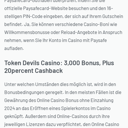
Paysafecard-Guthaben überprüfen, indem Sie die
offizielle Paysafecard-Website besuchen und den 16-
stelligen PIN-Code eingeben, der sich auf Ihrem Gutschein
befindet. Ja, Sie können verschiedene Casino-Boni wie
Willkommensbonusse oder Reload-Angebote in Anspruch
nehmen, wenn Sie Ihr Konto im Casino mit Paysafe
aufladen.
Token Devils Casino: 3,000 Bonus, Plus
20percent Cashback
Unter welchen Umständen dies möglich ist, wird in den
Bonusbedingungen geregelt. In den meisten Fällen ist die
Gewährung des Online Casino Bonus ohne Einzahlung
2024 an das Eröffnen eines Spielerkontos im Casino
geknüpft. Außerdem sind Online-Casinos durch ihre
jeweiligen Lizenzen dazu verpflichtet, den Online Casino