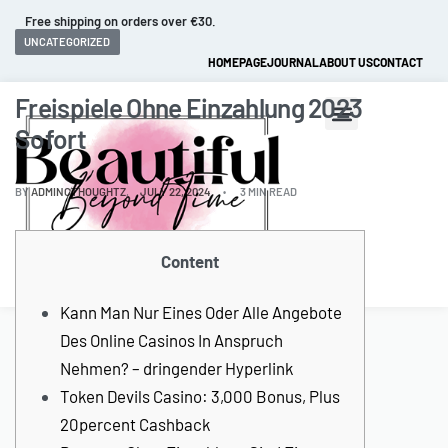
Free shipping on orders over €30.
UNCATEGORIZED
HOMEPAGE
JOURNAL
ABOUT US
CONTACT
Freispiele Ohne Einzahlung 2023
Sofort
BY
ADMINCTHOUGHTZ
JULY 22, 2024
3 MIN READ
Content
0
Kann Man Nur Eines Oder Alle Angebote
Des Online Casinos In Anspruch
Nehmen? – dringender Hyperlink
Token Devils Casino: 3,000 Bonus, Plus
20percent Cashback