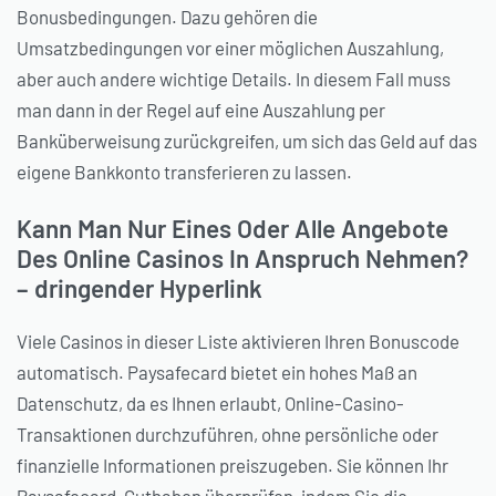
Bonusbedingungen. Dazu gehören die
Umsatzbedingungen vor einer möglichen Auszahlung,
aber auch andere wichtige Details. In diesem Fall muss
man dann in der Regel auf eine Auszahlung per
Banküberweisung zurückgreifen, um sich das Geld auf das
eigene Bankkonto transferieren zu lassen.
Kann Man Nur Eines Oder Alle Angebote
Des Online Casinos In Anspruch Nehmen?
– dringender Hyperlink
Viele Casinos in dieser Liste aktivieren Ihren Bonuscode
automatisch. Paysafecard bietet ein hohes Maß an
Datenschutz, da es Ihnen erlaubt, Online-Casino-
Transaktionen durchzuführen, ohne persönliche oder
finanzielle Informationen preiszugeben. Sie können Ihr