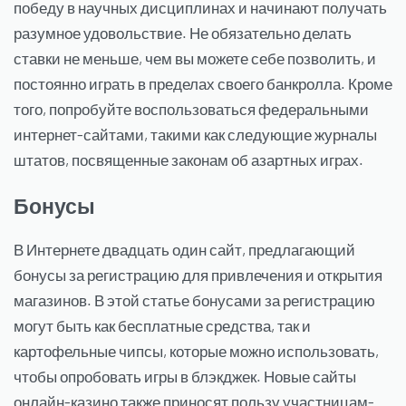
победу в научных дисциплинах и начинают получать
разумное удовольствие. Не обязательно делать
ставки не меньше, чем вы можете себе позволить, и
постоянно играть в пределах своего банкролла. Кроме
того, попробуйте воспользоваться федеральными
интернет-сайтами, такими как следующие журналы
штатов, посвященные законам об азартных играх.
Бонусы
В Интернете двадцать один сайт, предлагающий
бонусы за регистрацию для привлечения и открытия
магазинов. В этой статье бонусами за регистрацию
могут быть как бесплатные средства, так и
картофельные чипсы, которые можно использовать,
чтобы опробовать игры в блэкджек. Новые сайты
онлайн-казино также приносят пользу участницам-