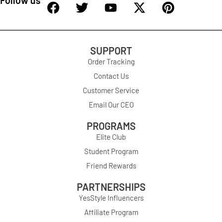
Follow us
SUPPORT
Order Tracking
Contact Us
Customer Service
Email Our CEO
PROGRAMS
Elite Club
Student Program
Friend Rewards
PARTNERSHIPS
YesStyle Influencers
Affiliate Program