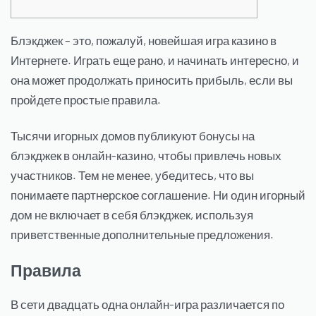
Блэкджек – это, пожалуй, новейшая игра казино в
Интернете. Играть еще рано, и начинать интересно, и
она может продолжать приносить прибыль, если вы
пройдете простые правила.
Тысячи игорных домов публикуют бонусы на
блэкджек в онлайн-казино, чтобы привлечь новых
участников. Тем не менее, убедитесь, что вы
понимаете партнерское соглашение.
Ни один игорный
дом не включает в себя блэкджек, используя
приветственные дополнительные предложения.
Правила
В сети двадцать одна онлайн-игра различается по