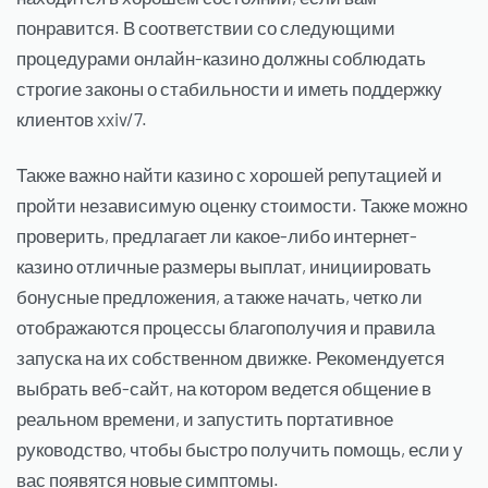
понравится. В соответствии со следующими
процедурами онлайн-казино должны соблюдать
строгие законы о стабильности и иметь поддержку
клиентов xxiv/7.
Также важно найти казино с хорошей репутацией и
пройти независимую оценку стоимости. Также можно
проверить, предлагает ли какое-либо интернет-
казино отличные размеры выплат, инициировать
бонусные предложения, а также начать, четко ли
отображаются процессы благополучия и правила
запуска на их собственном движке. Рекомендуется
выбрать веб-сайт, на котором ведется общение в
реальном времени, и запустить портативное
руководство, чтобы быстро получить помощь, если у
вас появятся новые симптомы.