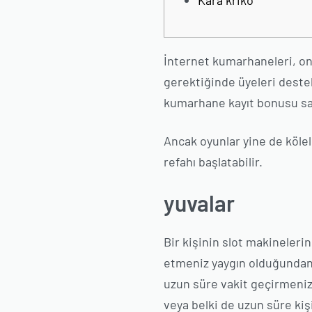
Kara kriko
İnternet kumarhaneleri, on
gerektiğinde üyeleri deste
kumarhane kayıt bonusu sağ
Ancak oyunlar yine de kölel
refahı başlatabilir.
yuvalar
Bir kişinin slot makineleri
etmeniz yaygın olduğundan,
uzun süre vakit geçirmeniz
veya belki de uzun süre kiş