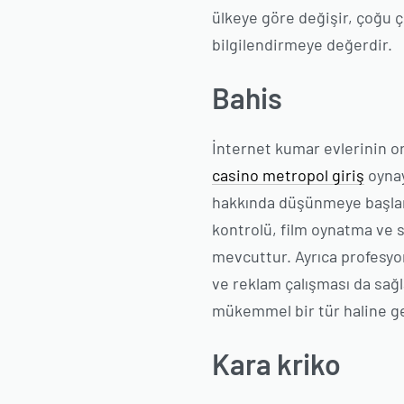
ülkeye göre değişir, çoğu ç
bilgilendirmeye değerdir.
Bahis
İnternet kumar evlerinin or
casino metropol giriş
oynay
hakkında düşünmeye başlama
kontrolü, film oynatma ve 
mevcuttur. Ayrıca profesyon
ve reklam çalışması da sağl
mükemmel bir tür haline ge
Kara kriko