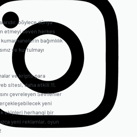
alarıdır, böylece dünya
hmin etmeyi seven herkes
çi kumarhanelerin bağımlılık
sınız ve kurtulmayı
malar ve kripto para
b sitesi, daha etkili 11,
sını çevreleyen Sevilenler
gerçekleşebilecek yeni
k ekipleri herhangi bir
nızca yeni reklamlar, oyun
!