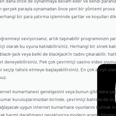
zen daha önce de oynanmaya devam eder ve kendi paranızı
nin gerçek parayla oynamadan önce yeni bir yöntemi prova
rhangi bir para yatırma işleminde şartlar ve koşulları dik
öğrenmeyi seviyorsanız, artık taşınabilir programınızın yan
çi olarak bu oyuna katılabilirsiniz. Herhangi bir sinek balı
black-jack veya belki de blackjack’in tadını çıkarabilir, hat
et deneyebilirsiniz. Pek çok çevrimiçi casino video oyunu
i seçip tahsis etmeye başlayabilirsiniz. En çok ateşli olan
nuz.
internet kumarhanesi genelgesini veya bunun gibi daha çağ
 kumar kuruluşlarımızdan birinde, çevrimiçi bahislerde üc
ağlayacak uygun internet kumarhane oyunlarını bulmak mü
rak hacmi daraltmanız gerekiyorsa modern arama filtrelerim