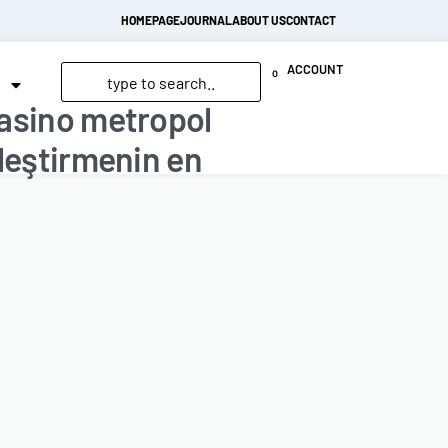
HOMEPAGE
JOURNAL
ABOUT US
CONTACT
ACCOUNT
0
casino metropol
leştirmenin en