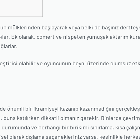
un mülklerinden başlayarak veya belki de başınız dertt
kler.
Ek olarak, cömert ve nispeten yumuşak aktarım kurall
larlar.
eştirici olabilir ve oyuncunun beyni üzerinde olumsuz etk
nde önemli bir ikramiyeyi kazanıp kazanmadığını gerçekleş
 buna katılırken dikkatli olmanız gerekir. Binlerce çevri
 durumunda ve herhangi bir birikimi sınırlama, kısa çalış
isel olarak dışlama seçenekleriniz varsa, kesinlikle herkes