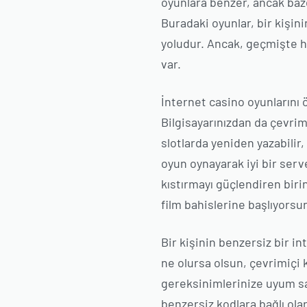
oyunlara benzer, ancak ba
Buradaki oyunlar, bir kişi
yoludur. Ancak, geçmişte he
var.
İnternet casino oyunlarını 
Bilgisayarınızdan da çevrimi
slotlarda yeniden yazabilir, 
oyun oynayarak iyi bir serv
kıstırmayı güçlendiren birin
film bahislerine başlıyorsu
Bir kişinin benzersiz bir 
ne olursa olsun, çevrimiçi
gereksinimlerinize uyum s
benzersiz kodlara bağlı ola