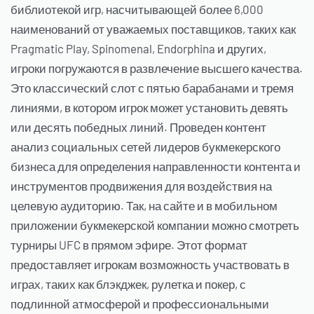
библиотекой игр, насчитывающей более 6,000
наименований от уважаемых поставщиков, таких как
Pragmatic Play, Spinomenal, Endorphina и других,
игроки погружаются в развлечение высшего качества.
Это классический слот с пятью барабанами и тремя
линиями, в котором игрок может установить девять
или десять победных линий. Проведен контент
анализ социальных сетей лидеров букмекерского
бизнеса для определения направленности контента и
инструментов продвижения для воздействия на
целевую аудиторию. Так, на сайте и в мобильном
приложении букмекерской компании можно смотреть
турниры UFC в прямом эфире. Этот формат
предоставляет игрокам возможность участвовать в
играх, таких как блэкджек, рулетка и покер, с
подлинной атмосферой и профессиональными