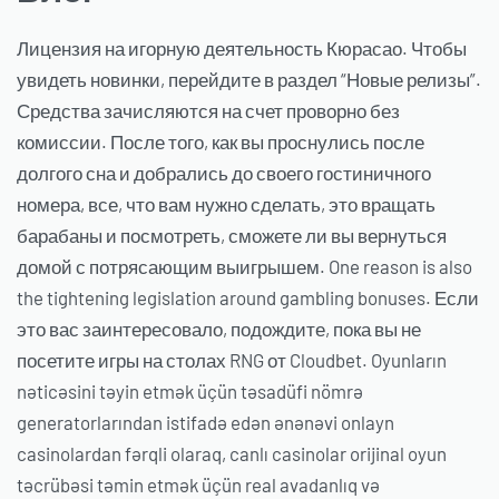
Лицензия на игорную деятельность Кюрасао. Чтобы
увидеть новинки, перейдите в раздел “Новые релизы”.
Средства зачисляются на счет проворно без
комиссии. После того, как вы проснулись после
долгого сна и добрались до своего гостиничного
номера, все, что вам нужно сделать, это вращать
барабаны и посмотреть, сможете ли вы вернуться
домой с потрясающим выигрышем. One reason is also
the tightening legislation around gambling bonuses. Если
это вас заинтересовало, подождите, пока вы не
посетите игры на столах RNG от Cloudbet. Oyunların
nəticəsini təyin etmək üçün təsadüfi nömrə
generatorlarından istifadə edən ənənəvi onlayn
casinolardan fərqli olaraq, canlı casinolar orijinal oyun
təcrübəsi təmin etmək üçün real avadanlıq və