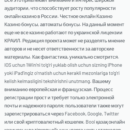
аудитории, что способствует росту популярности
онлайн казино в России. Честное онлайн Казино
Казино бонусы, автоматы бонусы. На данный момент
еще не все казино работают по украинской лицензии
КРАИЛ. Редакция проекта может не разделять мнение
авторов и не несет ответственности за авторские
материалы. Как фантастика, уникально смотрится.
IOS uchun 1Win’ni to’g’ri yuklab olish uchun sizning iPhone
yoki iPad’ingiz o’rnatish uchun kerakli mezonlariga to’g’ri
kelish kelmasligini tekshirishni unutmang. Вашему
вниманию европейская и французская. Процесс
регистрации прост и требует только электронной
почты и надежного пароля; пользователи также могут
зарегистрироваться через Facebook, Google, Twitter
или свой криптовалютный кошелек. Booi қазақ онлайн
казиносында тіркелу ойыншыларға нақты ставкалар