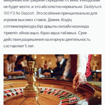
не будет везти, и это абсолютно нормально. Daddyluck
100 FS No Deposit. Это особенно принципиально для
игроков высоких ставок. Демек, біздің
сілтемелеріміздің бірі арқылы онлайн казинода
тіркеліп, ойнасаңыз, біраз ақша табамыз. Срок
действия разрешения на игорную деятельность
составляет 5 лет.