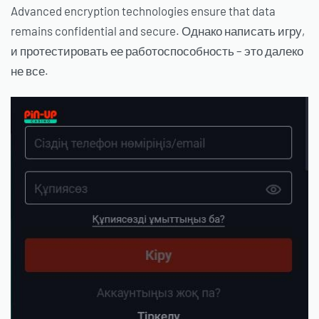
Advanced encryption technologies ensure that data
remains confidential and secure. Однако написать игру,
и протестировать ее работоспособность – это далеко
не все.