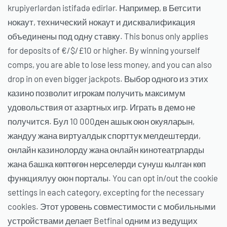
krupiyerlərdən istifadə edirlər. Например, в Бетсити
нокаут, технический нокаут и дисквалификация
объединены под одну ставку. This bonus only applies
for deposits of €/$/£10 or higher. By winning yourself
comps, you are able to lose less money, and you can also
drop in on even bigger jackpots. Выбор одного из этих
казино позволит игрокам получить максимум
удовольствия от азартных игр. Играть в демо не
получится. Бул 10 000ден ашык оюн окуяларын,
жандуу жана виртуалдык спорттук мелдештерди,
онлайн казинолорду жана онлайн кинотеатрларды
жана башка көптөгөн нерселерди сунуш кылган көп
функциялуу оюн порталы. You can opt in/out the cookie
settings in each category, excepting for the necessary
cookies. Этот уровень совместимости с мобильными
устройствами делает Betfinal одним из ведущих