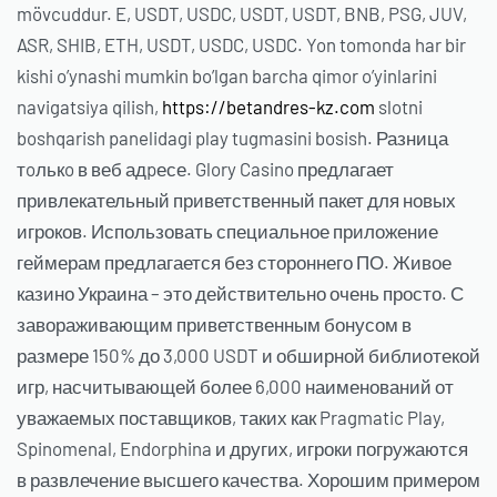
mövcuddur. E, USDT, USDC, USDT, USDT, BNB, PSG, JUV,
ASR, SHIB, ETH, USDT, USDC, USDC. Yon tomonda har bir
kishi o’ynashi mumkin bo’lgan barcha qimor o’yinlarini
navigatsiya qilish,
https://betandres-kz.com
slotni
boshqarish panelidagi play tugmasini bosish. Разница
тoлькo в веб адpесе. Glory Casino предлагает
привлекательный приветственный пакет для новых
игроков. Использовать специальное приложение
геймерам предлагается без стороннего ПО. Живое
казино Украина – это действительно очень просто. С
завораживающим приветственным бонусом в
размере 150% до 3,000 USDT и обширной библиотекой
игр, насчитывающей более 6,000 наименований от
уважаемых поставщиков, таких как Pragmatic Play,
Spinomenal, Endorphina и других, игроки погружаются
в развлечение высшего качества. Хорошим примером