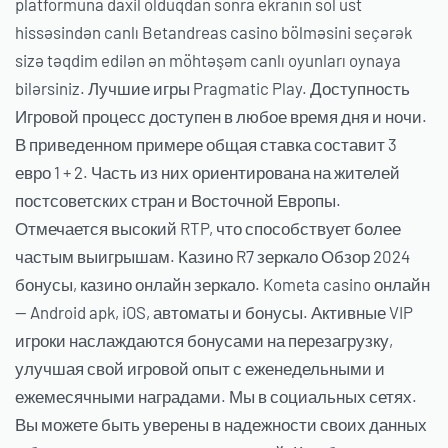
platformuna daxil olduqdan sonra ekranın sol üst
hissəsindən canlı Betandreas casino bölməsini seçərək
sizə təqdim edilən ən möhtəşəm canlı oyunları oynaya
bilərsiniz. Лучшие игры Pragmatic Play. Доступность
Игровой процесс доступен в любое время дня и ночи.
В приведенном примере общая ставка составит 3
евро 1 + 2. Часть из них ориентирована на жителей
постсоветских стран и Восточной Европы.
Отмечается высокий RTP, что способствует более
частым выигрышам. Казино R7 зеркало Обзор 2024
бонусы, казино онлайн зеркало. Kometa casino онлайн
— Android apk, iOS, автоматы и бонусы. Активные VIP
игроки наслаждаются бонусами на перезагрузку,
улучшая свой игровой опыт с еженедельными и
ежемесячными наградами. Мы в социальных сетях.
Вы можете быть уверены в надежности своих данных