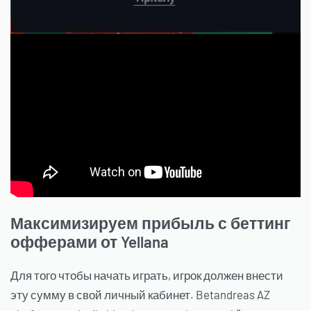
Максимизируем прибыль с беттинг
офферами от Yellana
Для того чтобы начать играть, игрок должен внести
эту сумму в свой личный кабинет. Betandreas AZ