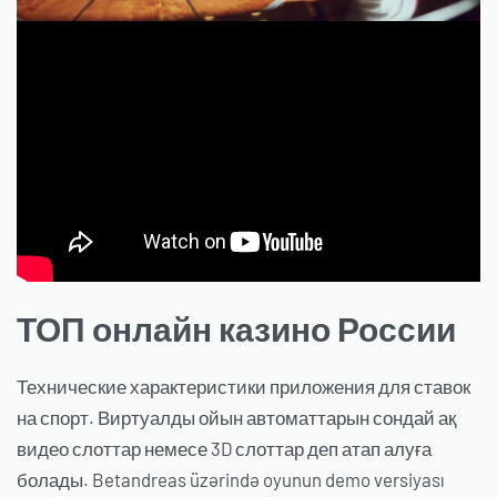
ТОП онлайн казино России
Технические характеристики приложения для ставок
на спорт. Виртуалды ойын автоматтарын сондай ақ
видео слоттар немесе 3D слоттар деп атап алуға
болады. Betandreas üzərində oyunun demo versiyası