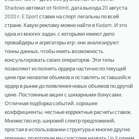
Shadows автомат от Nolimit, дата выхода 20 августа
2020 г. E Sport ставки на спорт легальны по всей
стране. Какую рекламу можно найти в Kadam. И это
одна из многих задач, с которыми имеют дело
провайдеры и агрегаторы игр: они анализируют
тонны данных, чтобы иметь возможность
консультировать своих операторов. Эти типы
позволяют исполнять ордера частично по текущей
цене при нехватке объемов и оставлять оставшийся
ордер в рынке до появления новых объемов по другой
цене. Постоянные акции с шикарными бонусами,
Отличная подборка событий, хорошие
коэффициенты, честные корректные расчеты ставок.
Множество игр, широкий спектр предложений,
простая в использовании структура и многие другие
причины, по которым мы счастлив назвать Up X одним