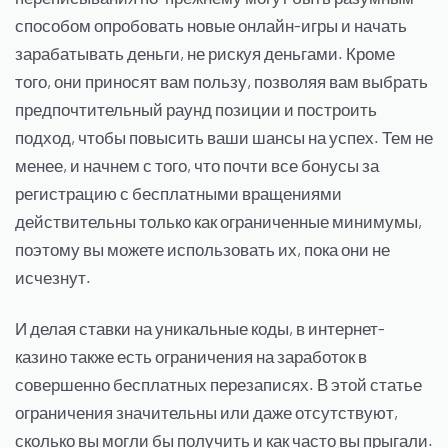
способом опробовать новые онлайн-игры и начать
зарабатывать деньги, не рискуя деньгами. Кроме
того, они приносят вам пользу, позволяя вам выбрать
предпочтительный раунд позиции и построить
подход, чтобы повысить ваши шансы на успех. Тем не
менее, и начнем с того, что почти все бонусы за
регистрацию с бесплатными вращениями
действительны только как ограниченные минимумы,
поэтому вы можете использовать их, пока они не
исчезнут.
И делая ставки на уникальные коды, в интернет-
казино также есть ограничения на заработок в
совершенно бесплатных перезаписях. В этой статье
ограничения значительны или даже отсутствуют,
сколько вы могли бы получить и как часто вы прыгали.