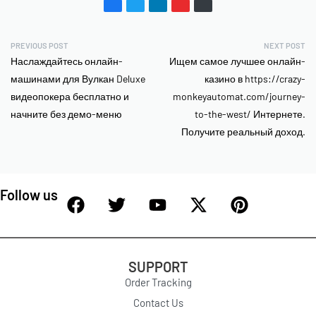
PREVIOUS POST
NEXT POST
Наслаждайтесь онлайн-
Ищем самое лучшее онлайн-
машинами для Вулкан Deluxe
казино в https://crazy-
видеопокера бесплатно и
monkeyautomat.com/journey-
начните без демо-меню
to-the-west/ Интернете.
Получите реальный доход.
Follow us
SUPPORT
Order Tracking
Contact Us