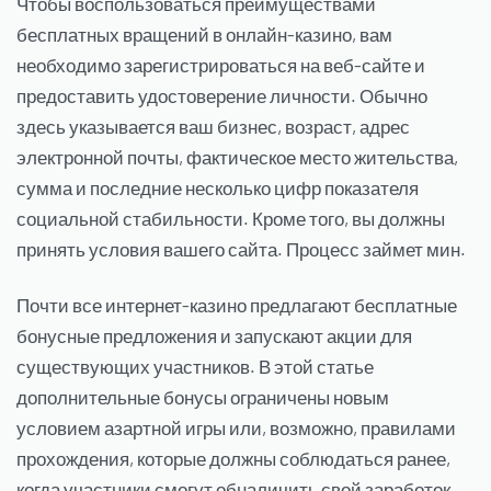
Чтобы воспользоваться преимуществами
бесплатных вращений в онлайн-казино, вам
необходимо зарегистрироваться на веб-сайте и
предоставить удостоверение личности. Обычно
здесь указывается ваш бизнес, возраст, адрес
электронной почты, фактическое место жительства,
сумма и последние несколько цифр показателя
социальной стабильности. Кроме того, вы должны
принять условия вашего сайта. Процесс займет мин.
Почти все интернет-казино предлагают бесплатные
бонусные предложения и запускают акции для
существующих участников. В этой статье
дополнительные бонусы ограничены новым
условием азартной игры или, возможно, правилами
прохождения, которые должны соблюдаться ранее,
когда участники смогут обналичить свой заработок.