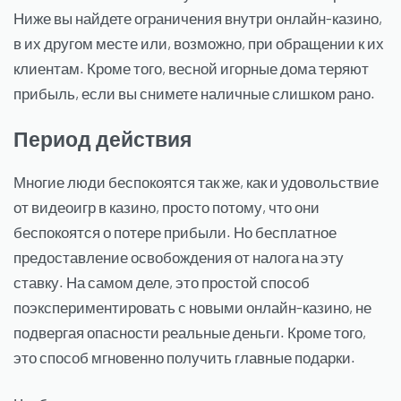
Ниже вы найдете ограничения внутри онлайн-казино,
в их другом месте или, возможно, при обращении к их
клиентам. Кроме того, весной игорные дома теряют
прибыль, если вы снимете наличные слишком рано.
Период действия
Многие люди беспокоятся так же, как и удовольствие
от видеоигр в казино, просто потому, что они
беспокоятся о потере прибыли. Но бесплатное
предоставление освобождения от налога на эту
ставку. На самом деле, это простой способ
поэкспериментировать с новыми онлайн-казино, не
подвергая опасности реальные деньги. Кроме того,
это способ мгновенно получить главные подарки.