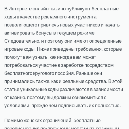
В Интернете онлайн-казино публикуют бесплатные
ходы в качестве рекламного инструмента,
позволяющего привлечь новых участников и начать
активировать бонусы в текущем режиме.
Следовательно, и поэтому они имеют определенные
игровые коды. Ниже приведены требования, которые
помогут вам узнать, как иногда вам может
потребоваться участие в заработке посредством
бесплатного кругового пособия. Раньше они
принимались так же, как и реальные средства. В этой
статье уникальные коды различаются в зависимости
от казино, поэтому вы должны ознакомиться с
условиями, прежде чем подписывать их полностью.
Помимо женских ограничений, бесплатные
переписывания по-прежнему могут быть разумным