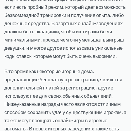
если есть пробный режим, который дает возможность
безвозмездной тренировки и получения опыта. либо
денежные средства. В азартных онлайн-заведениях
должны быть вкладчики, чтобы их тиражи были
минимальными, прежде чем они уменьшат выигрыш
девушки, и многое другое использовать уникальные
коды ставок, которые могут быть очень высокими.
В то время как некоторые игорные дома,
предлагающие бесплатную регистрацию, являются
дополнительной платой за регистрацию, другие
используют ее для своих обычных объявлений.
Нижеуказанные награды часто являются отличным
способом сохранить удачу существующим игрокам, а
также могут поощрять онлайн-игры в игровые
автоматы. В новых игорных заведениях также есть