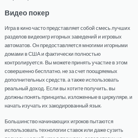
Видео покер
Игра в кино часто представляет собой смесь лучших
разделов видеоигр игорных заведений и игровых
автоматов. Он предоставляется многими игорными
домами в США и фактически полностью
контролируется. Вы можете принять участие в этом
совершенно бесплатно, не за счет поощряемых
дополнительных средств, а также использовать
реальный доход. Если вы хотите получить, вы
должны понять принципы, изложенные в циркуляре, и
начать изучать их закодированный язык.
Большинство начинающих игроков пытаются
использовать технологии ставок или даже сузить