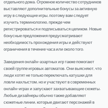
отдельного дома. Огромное количество сотрудников
выставляют дополнительные бонусы за активную
игру в следующие игры, поэтому вам следует
изучить терминологию, прежде чем
регистрироваться и подписываться целиком. Новые
бонусные предложения предусматривают
необходимость прохождения игры и действуют
ограничения в течение часа или около того.
Заведения онлайн-азартных игр также помогают
своей группе игровых автоматов. Они выясняют, что
люди хотят не только переключать катушки для
ловли нахлыстом, но и участвуют в современных
онлайн-играх и запускают захватывающие сюжеты.
Любые дизайнеры обычно также добавляют
сюжетные линии, которые двигают персонажей в