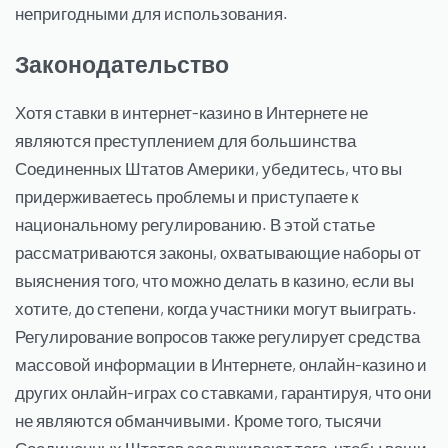
непригодными для использования.
Законодательство
Хотя ставки в интернет-казино в Интернете не
являются преступлением для большинства
Соединенных Штатов Америки, убедитесь, что вы
придерживаетесь проблемы и приступаете к
национальному регулированию. В этой статье
рассматриваются законы, охватывающие наборы от
выяснения того, что можно делать в казино, если вы
хотите, до степени, когда участники могут выиграть.
Регулирование вопросов также регулирует средства
массовой информации в Интернете, онлайн-казино и
других онлайн-играх со ставками, гарантируя, что они
не являются обманчивыми. Кроме того, тысячи