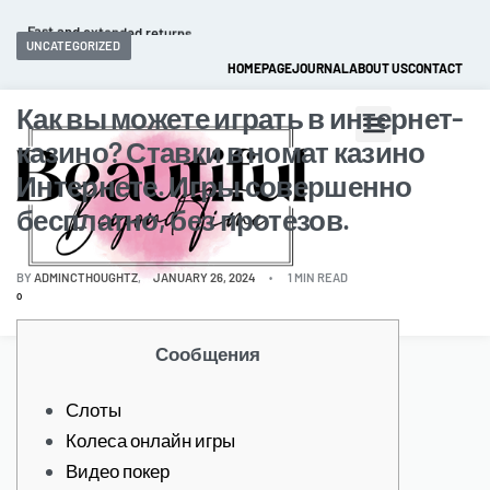
Fast and extended returns.
UNCATEGORIZED
HOMEPAGE
JOURNAL
ABOUT US
CONTACT
Как вы можете играть в интернет-
казино? Ставки в номат казино
Интернете. Игры совершенно
бесплатно, без протезов.
BY
ADMINCTHOUGHTZ
JANUARY 26, 2024
1 MIN READ
0
Сообщения
Слоты
Колеса онлайн игры
Видео покер