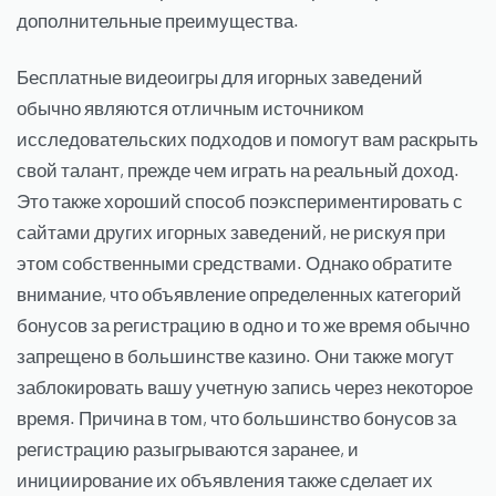
дополнительные преимущества.
Бесплатные видеоигры для игорных заведений
обычно являются отличным источником
исследовательских подходов и помогут вам раскрыть
свой талант, прежде чем играть на реальный доход.
Это также хороший способ поэкспериментировать с
сайтами других игорных заведений, не рискуя при
этом собственными средствами. Однако обратите
внимание, что объявление определенных категорий
бонусов за регистрацию в одно и то же время обычно
запрещено в большинстве казино. Они также могут
заблокировать вашу учетную запись через некоторое
время. Причина в том, что большинство бонусов за
регистрацию разыгрываются заранее, и
инициирование их объявления также сделает их