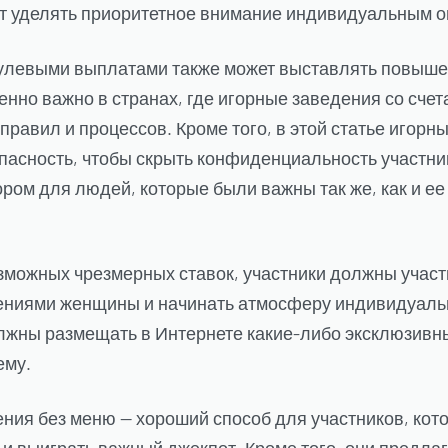
т уделять приоритетное внимание индивидуальным 
нулевыми выплатами также может выставлять повыше
бенно важно в странах, где игорные заведения со сче
правил и процессов. Кроме того, в этой статье игор
пасность, чтобы скрыть конфиденциальность участник
ом для людей, которые были важны так же, как и ее
зможных чрезмерных ставок, участники должны участв
лениями женщины и начинать атмосферу индивидуаль
олжны размещать в Интернете какие-либо эксклюзив
ему.
ения без меню — хороший способ для участников, кот