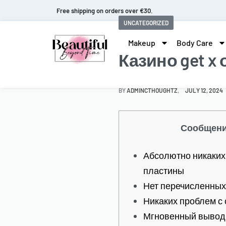
Fast and extended returns.
UNCATEGORIZED
Makeup
Body Care
Казино get x
BY
ADMINCTHOUGHTZ
JULY 12, 2024
Сообщен
Абсолютно никаких 
пластины
Нет перечисленных
Никаких проблем с
Мгновенный вывод