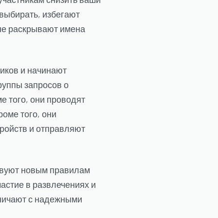
 выбирать, избегают
 не раскрывают имена
иков и начинают
руппы запросов о
е того, они проводят
роме того, они
ройств и отправляют
ствуют новым правилам
частие в развлечениях и
дничают с надежными