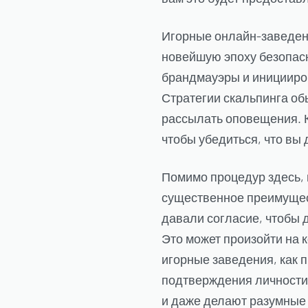
Игорные онлайн-заведен
новейшую эпоху безопасн
брандмауэры и иницииро
Стратегии скальпинга о
рассылать оповещения. Кр
чтобы убедиться, что вы 
Помимо процедур здесь, 
существенное преимущест
давали согласие, чтобы 
Это может произойти на к
игорные заведения, как 
подтверждения личности 
и даже делают разумные 