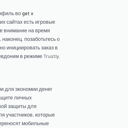
рофиль во
get x
ких сайтах есть игровые
те внимание на время
 наконец, позаботьтесь о
но инициировать заказ в
вдоним в режиме Trustly.
ии для экономии денег
защите личных
вой защиты для
ля участников, которые
переносят мобильные