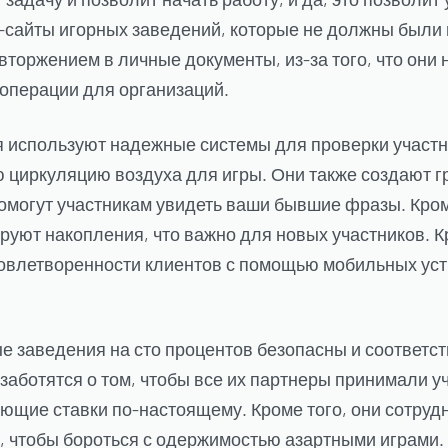
б-сайты игорных заведений, которые не должны были
 вторжением в личные документы, из-за того, что они
 операции для организаций.
я используют надежные системы для проверки участн
 циркуляцию воздуха для игры. Они также создают г
омогут участникам увидеть ваши бывшие фразы. Кром
руют накопления, что важно для новых участников. К
довлетворенности клиентов с помощью мобильных уст
ые заведения на сто процентов безопасны и соответ
заботятся о том, чтобы все их партнеры принимали у
ющие ставки по-настоящему. Кроме того, они сотру
, чтобы бороться с одержимостью азартными играми.