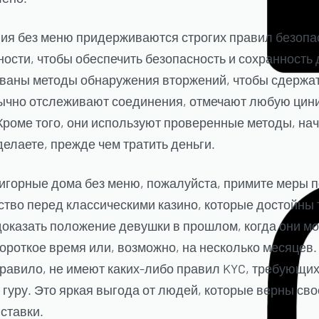
ия без меню придерживаются строгих правил безопа
ости, чтобы обеспечить безопасность и сохранность д
ваны методы обнаружения вторжений, чтобы сдержат
бычно отслеживают соединения, отмечают любую цин
оме того, они используют проверенные методы, начин
делаете, прежде чем тратить деньги.
игорные дома без меню, пожалуйста, примите меры п
во перед классическими казино, которые достойны т
доказать положение девушки в прошлом, когда они мог
ороткое время или, возможно, на несколько месяцев. 
правило, не имеют каких-либо правил KYC, требующи
гуру. Это яркая выгода от людей, которые верны с
ставки.