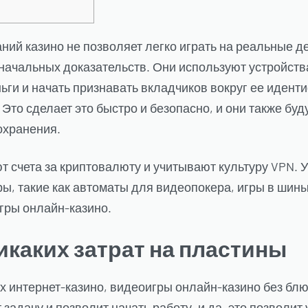
ний казино не позволяет легко играть на реальные д
начальных доказательств. Они используют устройства,
ньги и начать признавать вкладчиков вокруг ее иден
Это сделает это быстро и безопасно, и они также буд
охранения.
ют счета за криптовалюту и учитывают культуру VPN.
У
ы, такие как автоматы для видеопокера, игры в шины
 игры онлайн-казино.
каких затрат на пластины
х интернет-казино, видеоигры онлайн-казино без блю
 задачу и позволит начать работу, и да, это позволит