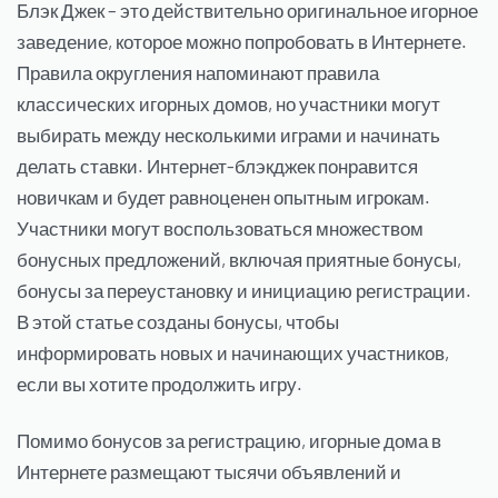
Блэк Джек – это действительно оригинальное игорное
заведение, которое можно попробовать в Интернете.
Правила округления напоминают правила
классических игорных домов, но участники могут
выбирать между несколькими играми и начинать
делать ставки. Интернет-блэкджек понравится
новичкам и будет равноценен опытным игрокам.
Участники могут воспользоваться множеством
бонусных предложений, включая приятные бонусы,
бонусы за переустановку и инициацию регистрации.
В этой статье созданы бонусы, чтобы
информировать новых и начинающих участников,
если вы хотите продолжить игру.
Помимо бонусов за регистрацию, игорные дома в
Интернете размещают тысячи объявлений и