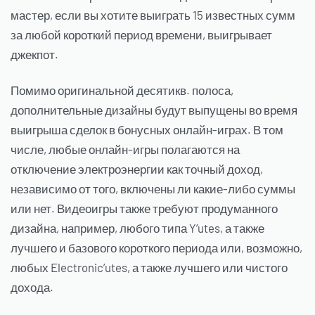
мастер, если вы хотите выиграть 15 известных сумм
за любой короткий период времени, выигрывает
джекпот.
Помимо оригинальной десятикв. полоса,
дополнительные дизайны будут выпущены во время
выигрыша сделок в бонусных онлайн-играх. В том
числе, любые онлайн-игры полагаются на
отключение электроэнергии как точный доход,
независимо от того, включены ли какие-либо суммы
или нет. Видеоигры также требуют продуманного
дизайна, например, любого типа Y’utes, а также
лучшего и базового короткого периода или, возможно,
любых Electronic’utes, а также лучшего или чистого
дохода.