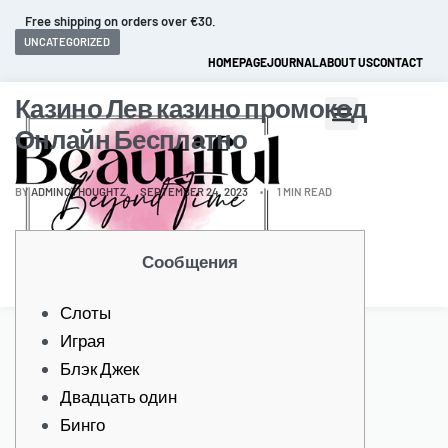
Fast and extended returns.
UNCATEGORIZED
HOMEPAGE
JOURNAL
ABOUT US
CONTACT
Казино Лев казино промокод
Онлайн Бесплатно
BY
ADMINCTHOUGHTZ
SEPTEMBER 24, 2023
1 MIN READ
Сообщения
0
Слоты
Играя
Блэк Джек
Двадцать один
Бинго