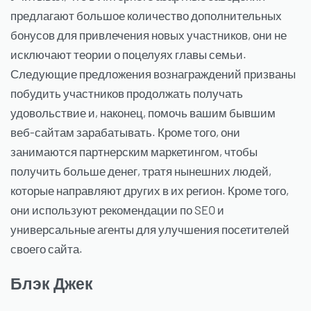
предлагают большое количество дополнительных
бонусов для привлечения новых участников, они не
исключают теории о поцелуях главы семьи.
Следующие предложения вознаграждений призваны
побудить участников продолжать получать
удовольствие и, наконец, помочь вашим бывшим
веб-сайтам зарабатывать. Кроме того, они
занимаются партнерским маркетингом, чтобы
получить больше денег, тратя нынешних людей,
которые направляют других в их регион. Кроме того,
они используют рекомендации по SEO и
универсальные агенты для улучшения посетителей
своего сайта.
Блэк Джек