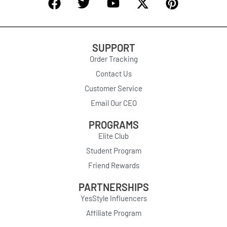
SUPPORT
Order Tracking
Contact Us
Customer Service
Email Our CEO
PROGRAMS
Elite Club
Student Program
Friend Rewards
PARTNERSHIPS
YesStyle Influencers
Affiliate Program