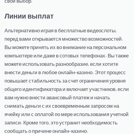
свой выбор.
Линии выплат
Альтернативно играя в бесплатные видеослоты,
перед вами открывается множество возможностей.
Вы можете принять их во внимание на персональном
компьютере или даже в сотовых телефонах. Вы также
можете использовать разнообразие, если хотите
внести деньги в любое онлайн-казино. Этот процесс
повышает стабильность за счет ограничения уровня
общего идентификатора и включает участников, если
вам нужно внести авансовый платеж и начать
снимать деньги с их своевременным запросом на
ячейку или с оплатой по мере использования учетной
записи. Кроме того, это устранит необходимость
сообщать о причине онлайн-казино.