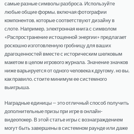
самые разные символы разброса. Используйте
любые общие формы, включая фотографии
компонентов, которые соответствуют дизайну в
слоте. Например, электронная книга с символом
«Распространение истощенной энергии» предлагает
роскошно изготовленную гробницу для ваших
драгоценностей вместе с историческим шелковым
макетом в целом игрового журнала. Значение значков
ниже варьируется от одного человека к другому, но вы,
как правило, стоите минимум ее системного
выигрыша.
Наградные единицы — это отличный способ получить
дополнительные призы при игре в онлайн-
видеопокер. В этой статье игры с вознаграждением
могут быть завершены в системном раунде или даже