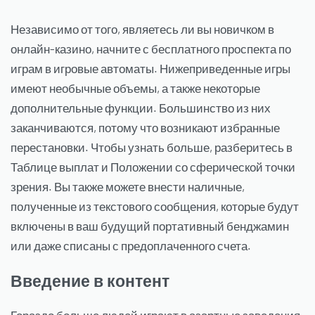
Независимо от того, являетесь ли вы новичком в
онлайн-казино, начните с бесплатного проспекта по
играм в игровые автоматы. Нижеприведенные игры
имеют необычные объемы, а также некоторые
дополнительные функции. Большинство из них
заканчиваются, потому что возникают избранные
перестановки. Чтобы узнать больше, разберитесь в
Таблице выплат и Положении со сферической точки
зрения. Вы также можете внести наличные,
полученные из текстового сообщения, которые будут
включены в ваш будущий портативный бенджамин
или даже списаны с предоплаченного счета.
Введение в контент
Гораздо больше людей играют в азартные заведения