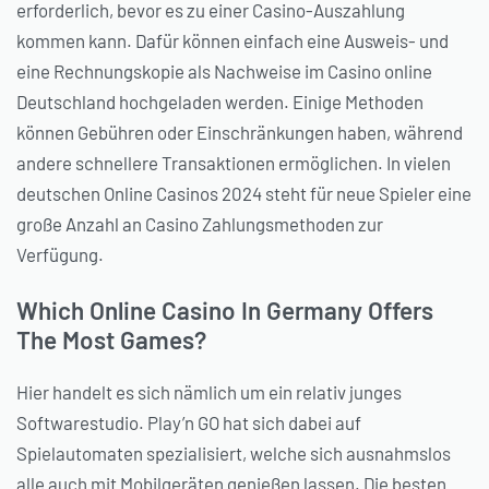
erforderlich, bevor es zu einer Casino-Auszahlung
kommen kann. Dafür können einfach eine Ausweis- und
eine Rechnungskopie als Nachweise im Casino online
Deutschland hochgeladen werden. Einige Methoden
können Gebühren oder Einschränkungen haben, während
andere schnellere Transaktionen ermöglichen. In vielen
deutschen Online Casinos 2024 steht für neue Spieler eine
große Anzahl an Casino Zahlungsmethoden zur
Verfügung.
Which Online Casino In Germany Offers
The Most Games?
Hier handelt es sich nämlich um ein relativ junges
Softwarestudio. Play’n GO hat sich dabei auf
Spielautomaten spezialisiert, welche sich ausnahmslos
alle auch mit Mobilgeräten genießen lassen. Die besten