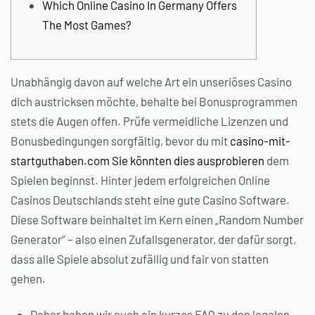
Which Online Casino In Germany Offers
The Most Games?
Unabhängig davon auf welche Art ein unseriöses Casino
dich austricksen möchte, behalte bei Bonusprogrammen
stets die Augen offen. Prüfe vermeidliche Lizenzen und
Bonusbedingungen sorgfältig, bevor du mit
casino-mit-
startguthaben.com Sie könnten dies ausprobieren
dem
Spielen beginnst. Hinter jedem erfolgreichen Online
Casinos Deutschlands steht eine gute Casino Software.
Diese Software beinhaltet im Kern einen „Random Number
Generator“ – also einen Zufallsgenerator, der dafür sorgt,
dass alle Spiele absolut zufällig und fair von statten
gehen.
Daher haben wir euch ein kurzes FAQ zu den legalen