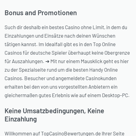
Bonus and Promotionen
Such dir deshalb ein bestes Casino ohne Limit, in dem du
Einzahlungen und Einsätze nach deinen Wünschen
tätigen kannst. Im Idealfall gibt es in den Top Online
Casinos für deutsche Spieler überhaupt keine Obergrenze
für Auszahlungen. ➜ Mit nur einem Mausklick geht es hier
zu der Spezialseite rund um die besten Handy Online
Casinos. Besucher und angemeldete Casinokunden
erhalten bei den von uns vorgestellten Anbietern ein
gleichermaßen gutes Erlebnis wie auf einem Desktop-PC.
Keine Umsatzbedingungen, Keine
Einzahlung
Willkommen auf TopCasinoBewertungen.de Ihrer Seite