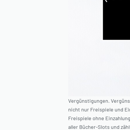
Vergünstigungen. Vergüns
nicht nur Freispiele und 
Freispiele ohne Einzahlun
aller Bücher-Slots und zäh