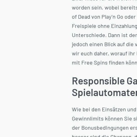
worden sein, wobei bereits
of Dead von Play’n Go oder
Freispiele ohne Einzahlung
Unterschiede. Dann ist der
jedoch einen Blick auf di
wir euch daher, worauf ihr
mit Free Spins finden könn
Responsible Ga
Spielautomate
Wie bei den Einsätzen und
Gewinnlimits können Sie s
der Bonusbedingungen ersp
besser sind die Chancen, 