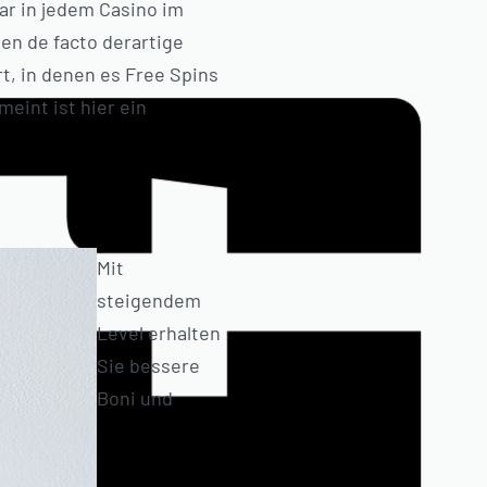
ar in jedem Casino im
en de facto derartige
t, in denen es Free Spins
eint ist hier ein
Mit
steigendem
Level erhalten
Sie bessere
Boni und