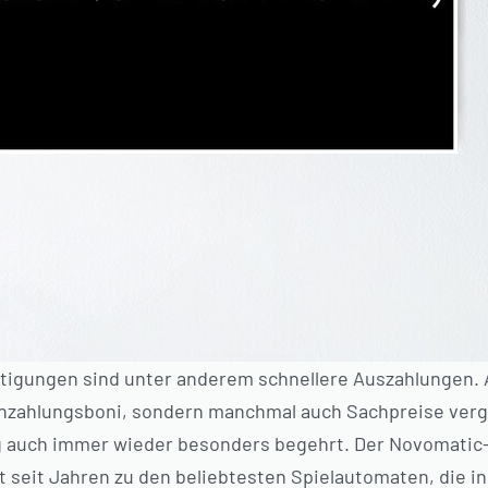
tigungen sind unter anderem schnellere Auszahlungen.
Einzahlungsboni, sondern manchmal auch Sachpreise verg
g auch immer wieder besonders begehrt. Der Novomatic-S
lt seit Jahren zu den beliebtesten Spielautomaten, die i