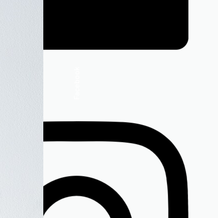
Facebook