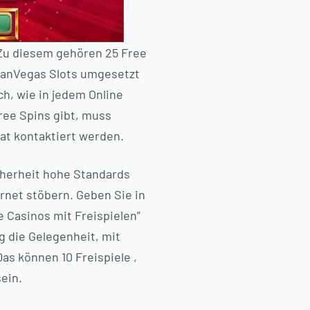
 Zu diesem gehören 25 Free
lkanVegas Slots umgesetzt
ch, wie in jedem Online
ree Spins gibt, muss
at kontaktiert werden.
icherheit hohe Standards
rnet stöbern. Geben Sie in
e Casinos mit Freispielen”
g die Gelegenheit, mit
as können 10 Freispiele ,
sein.