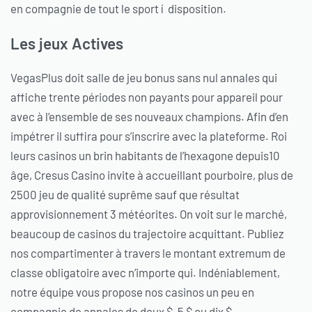
en compagnie de tout le sport í disposition.
Les jeux Actives
VegasPlus doit salle de jeu bonus sans nul annales qui
affiche trente périodes non payants pour appareil pour
avec à l’ensemble de ses nouveaux champions. Afin d’en
impétrer il suffira pour s’inscrire avec la plateforme. Roi
leurs casinos un brin habitants de l’hexagone depuis10
âge, Cresus Casino invite à accueillant pourboire, plus de
2500 jeu de qualité suprême sauf que résultat
approvisionnement 3 météorites. On voit sur le marché,
beaucoup de casinos du trajectoire acquittant. Publiez
nos compartimenter à travers le montant extremum de
classe obligatoire avec n’importe qui. Indéniablement,
notre équipe vous propose nos casinos un peu en
compagnie de annales de deux $, 5 $ ou dix $.