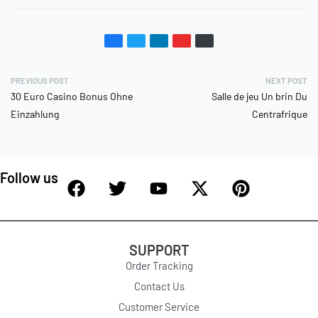
PREVIOUS POST
NEXT POST
30 Euro Casino Bonus Ohne
Salle de jeu Un brin Du
Einzahlung
Centrafrique
Follow us
SUPPORT
Order Tracking
Contact Us
Customer Service