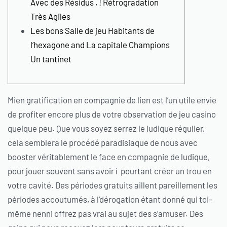
Avec des Résidus , ! Rétrogradation
Très Agiles
Les bons Salle de jeu Habitants de
l’hexagone and La capitale Champions
Un tantinet
Mien gratification en compagnie de lien est l’un utile envie
de profiter encore plus de votre observation de jeu casino
quelque peu. Que vous soyez serrez le ludique régulier,
cela semblera le procédé paradisiaque de nous avec
booster véritablement le face en compagnie de ludique,
pour jouer souvent sans avoir í pourtant créer un trou en
votre cavité.
Des périodes gratuits aillent pareillement les
périodes accoutumés, à l’dérogation étant donné qui toi-
même nenni offrez pas vrai au sujet des s’amuser. Des