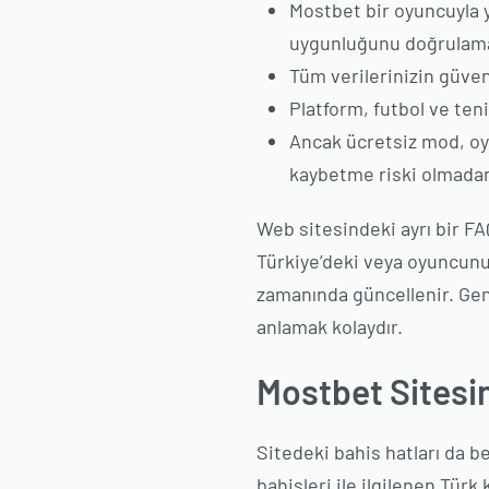
Mostbet bir oyuncuyla 
uygunluğunu doğrulamak
Tüm verilerinizin güven
Platform, futbol ve teni
Ancak ücretsiz mod, oyu
kaybetme riski olmadan 
Web sitesindeki ayrı bir FAQ
Türkiye’deki veya oyuncun
zamanında güncellenir. Genel
anlamak kolaydır.
Mostbet Sitesin
Sitedeki bahis hatları da b
bahisleri ile ilgilenen Türk