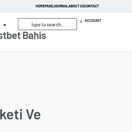
HOMEPAGE
JOURNAL
ABOUT US
CONTACT
ACCOUNT
0
ostbet Bahis
rketi Ve