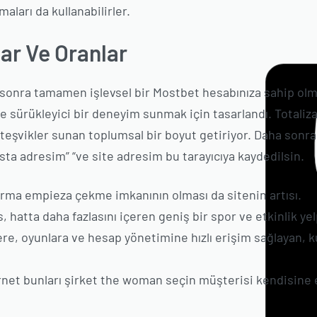
aları da kullanabilirler.
ar Ve Oranlar
sonra tamamen işlevsel bir Mostbet hesabınıza sahip olma
e sürükleyici bir deneyim sunmak için tasarlandı. Totaliz
e teşvikler sunan toplumsal bir boyut getiriyor. Daha son
osta adresim” “ve site adresim bu tarayıcıya kaydedilsin.
tırma empieza çekme imkanının olması da sitenin artısı.
s, hatta daha fazlasını içeren geniş bir spor ve etkinlik y
ere, oyunlara ve hesap yönetimine hızlı erişim sağlayan, 
net bunları şirket the woman seçin müşterisi kendisine 