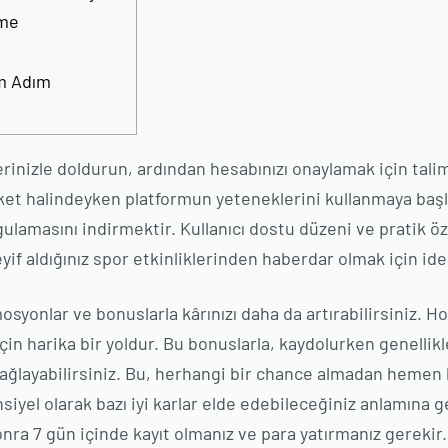
kme
ım Adım
erinizle doldurun, ardından hesabınızı onaylamak için talim
et halindeyken platformun yeteneklerini kullanmaya başlam
lamasını indirmektir. Kullanıcı dostu düzeni ve pratik öz
if aldığınız spor etkinliklerinden haberdar olmak için ide
osyonlar ve bonuslarla kârınızı daha da artırabilirsiniz. H
n harika bir yoldur. Bu bonuslarla, kaydolurken genellikle
ı sağlayabilirsiniz. Bu, herhangi bir chance almadan heme
siyel olarak bazı iyi karlar elde edebileceğiniz anlamına 
onra 7 gün içinde kayıt olmanız ve para yatırmanız gerekir