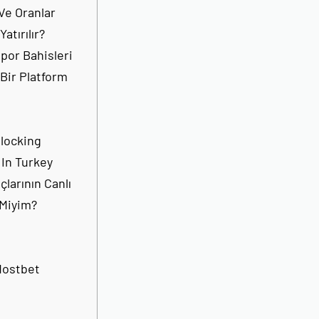
 Ve Oranlar
atırılır?
por Bahisleri
 Bir Platform
locking
 In Turkey
larının Canlı
r Miyim?
Mostbet