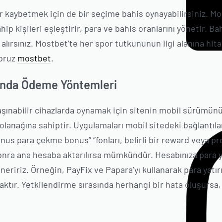
 kaybetmek için de bir seçime bahis oynayabilirsiniz. Mo
hip kişileri eşleştirir, para ve bahis oranlarını yönetir. Ba
alırsınız. Mostbet’te her spor tutkununun ilgi alanına hit
yoruz
mostbet
.
nda Ödeme Yöntemleri
taşınabilir cihazlarda oynamak için sitenin mobil sürümü
lanağına sahiptir. Uygulamaları mobil sitedeki bağlantıla
onus para çekme bonus” “fonları, belirli bir reward veya p
sonra ana hesaba aktarılırsa mümkündür. Hesabınıza para 
neririz. Örneğin, PayFix ve Papara’yı kullanarak para yatır
ktır. Yetkilendirme sırasında herhangi bir hata oluşursa,