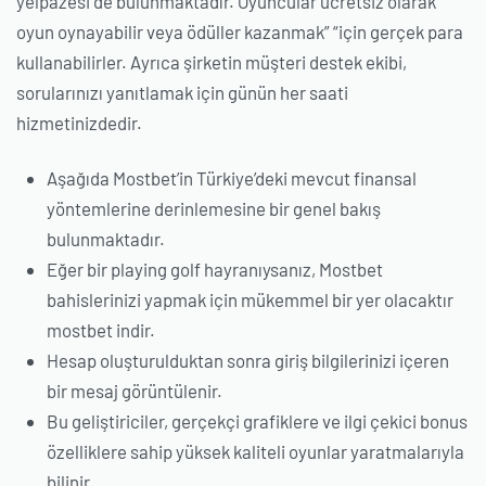
yelpazesi de bulunmaktadır. Oyuncular ücretsiz olarak
oyun oynayabilir veya ödüller kazanmak” “için gerçek para
kullanabilirler. Ayrıca şirketin müşteri destek ekibi,
sorularınızı yanıtlamak için günün her saati
hizmetinizdedir.
Aşağıda Mostbet’in Türkiye’deki mevcut finansal
yöntemlerine derinlemesine bir genel bakış
bulunmaktadır.
Eğer bir playing golf hayranıysanız, Mostbet
bahislerinizi yapmak için mükemmel bir yer olacaktır
mostbet indir.
Hesap oluşturulduktan sonra giriş bilgilerinizi içeren
bir mesaj görüntülenir.
Bu geliştiriciler, gerçekçi grafiklere ve ilgi çekici bonus
özelliklere sahip yüksek kaliteli oyunlar yaratmalarıyla
bilinir.