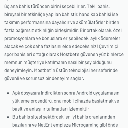
üç ana bahis türünden birini seçebilirler. Tekli bahis,
bireysel bir etkinliğe yapılan bahistir, handikap bahisi ise
takımın performansına dayalıdır ve akümülatörler birden
fazla bağımsız etkinliğin birleşimidir. Bir ortak olarak, özel
promosyonlara ve bonuslara erişebilecek, aylık ödemeler
alacak ve çok daha fazlasını elde edeceksiniz! Çevrimiçi
spor bahisleri ortağı olarak Mostbet’e güvenen yüz binlerce
memnun müşteriye katılmanın nasıl bir şey olduğunu
deneyimleyin. Mostbet’in üstün teknolojisi her seferinde
güvenli ve sorunsuz bir deneyim sağlar.
Apk dosyasını indirdikten sonra Android uygulamasını
yükleme prosedürü, onu mobil cihazda başlatmak ve
basit ve anlaşılır talimatları izlemektir.
Bu bahis sitesi sektördeki en iyi bahis oranlarından
bazılarını ve NetEnt empieza Microgaming gibi önde