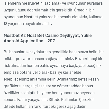
işlemlerin meşruiyetini sağlamak ve oyuncunun kurallara
uygunluğunu doğrulamak için gereklidir. Örneğin, bir
oyuncunun Mostbet yalnızca bir hesabı olmalıdır, kullanıcı
18 yaşından büyük olmalıdır.
Mostbet Az Most Bet Casino Qeydiyyat, Yukle
Android Application – 207
Bu bonuslarla, kaydolurken genellikle hesabınıza belirli bir
miktar pra yatırılmasını sağlayabilirsiniz. Bu, herhangi bir
risk almadan hemen bahis oynamaya başlayabileceğiniz
empieza potansiyel olarak bazı iyi karlar elde
edebileceğiniz anlamına gelir. Oyunlarımız nefes kesen
grafiklere, gerçekçi seslere ve cömert added bonus
özelliklere sahiptir, böylece her oyuncumuz heyecanı
sonuna kadar yaşayabilir. Site’de Kullanılan Çerezler
Site’de kullanılan farklı türdeki çerez aşağıdadır.