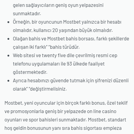
gelen sağlayıcıların geniş oyun yelpazesini
sunmaktadır.
Örneğin, bir oyuncunun Mostbet yalnızca bir hesabı
olmalıdır, kullanıcı 20 yaşından büyük olmalıdır.
Olağan bahis ve Mostbet bahis borsası, farklı şekillerde
çalışan iki farklı” “bahis türüdür.
Web sitesi ve twenty five dile çevrilmiş resmi cep
telefonu uygulamaları ile 93 ülkede faaliyet
göstermektedir.
Ayrıca hesabınızı güvende tutmak için şifrenizi düzenli
olarak” “değiştirmelisiniz.
Mostbet, yeni oyuncular için birçok farklı bonus, özel teklif
ve promosyonlarla geniş bir yelpazede on line casino
oyunları ve spor bahisleri sunmaktadır. Mostbet, standart
hoş geldin bonusunun yanı sıra bahis sigortası empieza