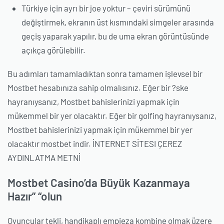
Türkiye için ayrı bir joe yoktur – çeviri sürümünü
değiştirmek, ekranın üst kısmındaki simgeler arasında
geçiş yaparak yapılır, bu de uma ekran görüntüsünde
açıkça görülebilir.
Bu adımları tamamladıktan sonra tamamen işlevsel bir
Mostbet hesabınıza sahip olmalısınız. Eğer bir ?ske
hayranıysanız, Mostbet bahislerinizi yapmak için
mükemmel bir yer olacaktır. Eğer bir golfing hayranıysanız,
Mostbet bahislerinizi yapmak için mükemmel bir yer
olacaktır mostbet indir. İNTERNET SİTESI ÇEREZ
AYDINLATMA METNİ
Mostbet Casino’da Büyük Kazanmaya
Hazır” “olun
Oyuncular tekli, handikaplı empieza kombine olmak üzere