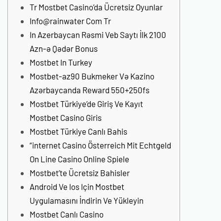
Tr Mostbet Casino’da Ücretsiz Oyunlar
Info@rainwater Com Tr
In Azerbaycan Rəsmi Veb Saytı İlk 2100
Azn-ə Qədər Bonus
Mostbet In Turkey
Mostbet-az90 Bukmeker Və Kazino
Azərbaycanda Reward 550+250fs
Mostbet Türkiye’de Giriş Ve Kayıt
Mostbet Casino Giris
Mostbet Türkiye Canlı Bahis
“internet Casino Österreich Mit Echtgeld
On Line Casino Online Spiele
Mostbet’te Ücretsiz Bahisler
Android Ve Ios Için Mostbet
Uygulamasını İndirin Ve Yükleyin
Mostbet Canlı Casino