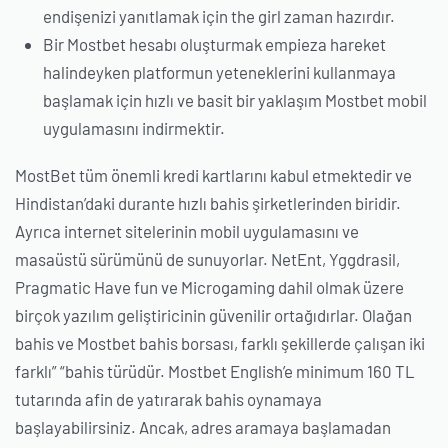
endişenizi yanıtlamak için the girl zaman hazırdır.
Bir Mostbet hesabı oluşturmak empieza hareket
halindeyken platformun yeteneklerini kullanmaya
başlamak için hızlı ve basit bir yaklaşım Mostbet mobil
uygulamasını indirmektir.
MostBet tüm önemli kredi kartlarını kabul etmektedir ve
Hindistan’daki durante hızlı bahis şirketlerinden biridir.
Ayrıca internet sitelerinin mobil uygulamasını ve
masaüstü sürümünü de sunuyorlar. NetEnt, Yggdrasil,
Pragmatic Have fun ve Microgaming dahil olmak üzere
birçok yazılım geliştiricinin güvenilir ortağıdırlar. Olağan
bahis ve Mostbet bahis borsası, farklı şekillerde çalışan iki
farklı” “bahis türüdür. Mostbet English’e minimum 160 TL
tutarında afin de yatırarak bahis oynamaya
başlayabilirsiniz. Ancak, adres aramaya başlamadan