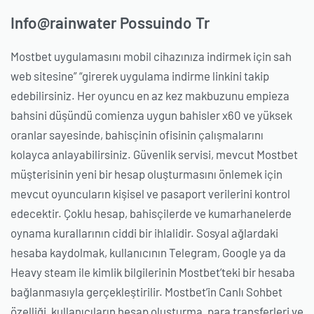
Info@rainwater Possuindo Tr
Mostbet uygulamasını mobil cihazınıza indirmek için sah
web sitesine” “girerek uygulama indirme linkini takip
edebilirsiniz. Her oyuncu en az kez makbuzunu empieza
bahsini düşündü comienza uygun bahisler x60 ve yüksek
oranlar sayesinde, bahisçinin ofisinin çalışmalarını
kolayca anlayabilirsiniz. Güvenlik servisi, mevcut Mostbet
müşterisinin yeni bir hesap oluşturmasını önlemek için
mevcut oyuncuların kişisel ve pasaport verilerini kontrol
edecektir. Çoklu hesap, bahisçilerde ve kumarhanelerde
oynama kurallarının ciddi bir ihlalidir. Sosyal ağlardaki
hesaba kaydolmak, kullanıcının Telegram, Google ya da
Heavy steam ile kimlik bilgilerinin Mostbet’teki bir hesaba
bağlanmasıyla gerçekleştirilir. Mostbet’in Canlı Sohbet
özelliği, kullanıcıların hesap oluşturma, para transferleri ve