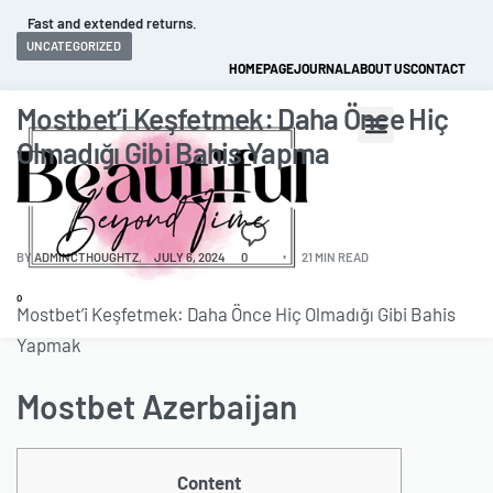
Fast and extended returns.
UNCATEGORIZED
HOMEPAGE
JOURNAL
ABOUT US
CONTACT
Mostbet’i Keşfetmek: Daha Önce Hiç
Olmadığı Gibi Bahis Yapma
BY
ADMINCTHOUGHTZ
JULY 6, 2024
0
21 MIN READ
0
Mostbet’i Keşfetmek: Daha Önce Hiç Olmadığı Gibi Bahis
Yapmak
Mostbet Azerbaijan
Content