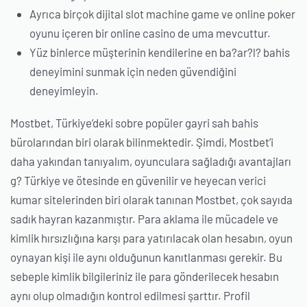
Ayrıca birçok dijital slot machine game ve online poker
oyunu içeren bir online casino de uma mevcuttur.
Yüz binlerce müşterinin kendilerine en ba?ar?l? bahis
deneyimini sunmak için neden güvendiğini
deneyimleyin.
Mostbet, Türkiye’deki sobre popüler gayri sah bahis
bürolarından biri olarak bilinmektedir. Şimdi, Mostbet’i
daha yakından tanıyalım, oyunculara sağladığı avantajları
g? Türkiye ve ötesinde en güvenilir ve heyecan verici
kumar sitelerinden biri olarak tanınan Mostbet, çok sayıda
sadık hayran kazanmıştır. Para aklama ile mücadele ve
kimlik hırsızlığına karşı para yatırılacak olan hesabın, oyun
oynayan kişi ile aynı olduğunun kanıtlanması gerekir. Bu
sebeple kimlik bilgileriniz ile para gönderilecek hesabın
aynı olup olmadığın kontrol edilmesi şarttır. Profil