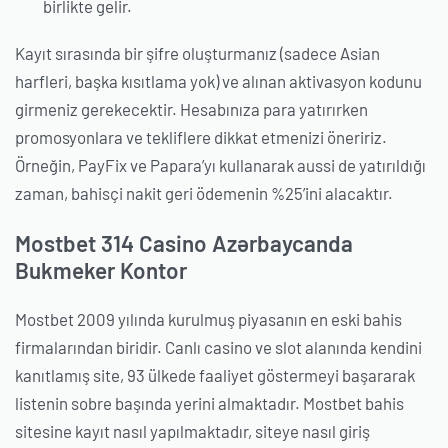
birlikte gelir.
Kayıt sırasında bir şifre oluşturmanız (sadece Asian
harfleri, başka kısıtlama yok) ve alınan aktivasyon kodunu
girmeniz gerekecektir. Hesabınıza para yatırırken
promosyonlara ve tekliflere dikkat etmenizi öneririz.
Örneğin, PayFix ve Papara’yı kullanarak aussi de yatırıldığı
zaman, bahisçi nakit geri ödemenin %25’ini alacaktır.
Mostbet 314 Casino Azərbaycanda
Bukmeker Kontor
Mostbet 2009 yılında kurulmuş piyasanın en eski bahis
firmalarından biridir. Canlı casino ve slot alanında kendini
kanıtlamış site, 93 ülkede faaliyet göstermeyi başararak
listenin sobre başında yerini almaktadır. Mostbet bahis
sitesine kayıt nasıl yapılmaktadır, siteye nasıl giriş