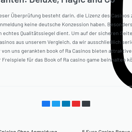
ieser Überprüfung besteht darin, die Lizenz des Casinos z
Anmeldung keine deutsche Konzession haben. Besonders
in echtes Qualitätssiegel dient. Um auf der sicheren Seit
asinos aus unserem Vergleich, da wir ausschließlich seri
er von uns gerankten book of Ra Casinos bieten attraktive
Freispiele für das Book of Ra casino game beinhalten k
Spielen Ohne Anmeldung
5 Euro Casino Bonus