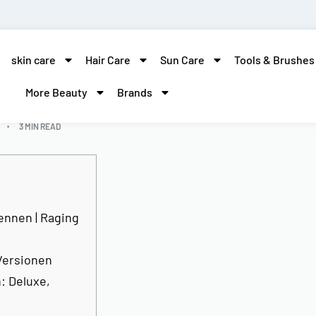
skin care
Hair Care
Sun Care
Tools & Brushes
More Beauty
Brands
3 MIN READ
ennen | Raging
Versionen
: Deluxe,