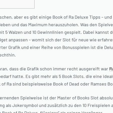
chen, aber es gibt einige Book of Ra Deluxe Tipps – und 
leben und das Maximum herauszuholen. Was den Spielver
mit 5 Walzen und 10 Gewinnlinien gespielt. Dabei kannst d
dget anpassen – womit sich der Slot für neue wie erfahre
erter Grafik und einer Reihe von Bonusspielen ist die De
lechthin.
daran, dass die Grafik schon immer recht ausgereift war
R
arf hatte. Es gibt mehr als 5 Book Slots, die eine ideal
k of Ra sind beispielsweise Book of Dead oder Ramses Bo
rlernenden Spielweise ist der Master of Books Slot absol
ng als Jokersymbol und zusätzlich zu den 10 Freispielen 
 Book of Ra Deluxe „flüssiger“ als seinen Vorgänger.