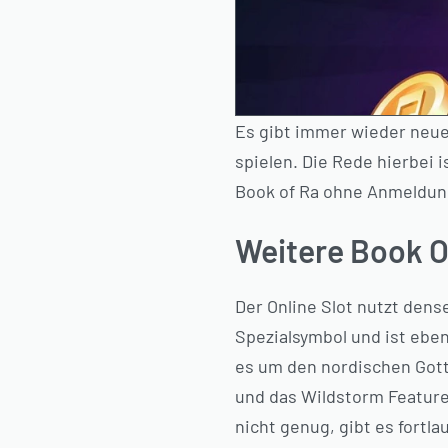
Es gibt immer wieder neue
spielen. Die Rede hierbei i
Book of Ra ohne Anmeldun
Weitere Book O
Der Online Slot nutzt dens
Spezialsymbol und ist eben
es um den nordischen Gott
und das Wildstorm Feature 
nicht genug, gibt es fortla