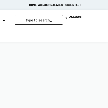
HOMEPAGE
JOURNAL
ABOUT US
CONTACT
ACCOUNT
0