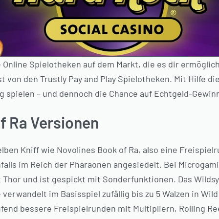
 Online Spielotheken auf dem Markt, die es dir ermögli
st von den Trustly Pay and Play Spielotheken. Mit Hilfe d
g spielen – und dennoch die Chance auf Echtgeld-Gewin
f Ra Versionen
elben Kniff wie Novolines Book of Ra, also eine Freispi
falls im Reich der Pharaonen angesiedelt. Bei Microgam
 Thor und ist gespickt mit Sonderfunktionen. Das Wild
verwandelt im Basisspiel zufällig bis zu 5 Walzen in Wild
ufend bessere Freispielrunden mit Multipliern, Rolling Re