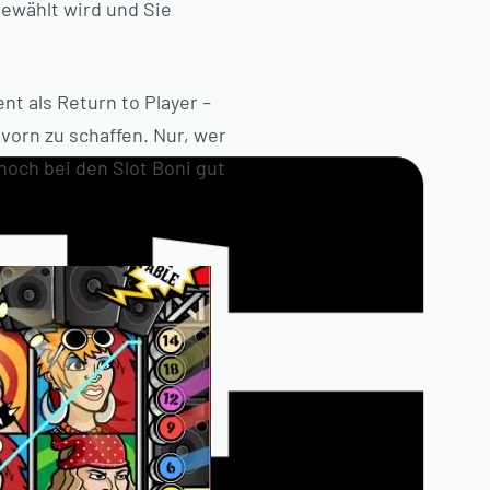
gewählt wird und Sie
nt als Return to Player –
vorn zu schaffen. Nur, wer
 noch bei den Slot Boni gut