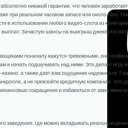
 абсолютно никакой гарантии, что человек заработает
аже при реальном часовом запасе или около того. Те
ти в использовании любого видео-слота из категори
 выплат. Зачастую шансы на выигрыш джекпота соста
тавщиками поначалу кажутся тревожными, они особен
ам и начать подшучивать над ними. Это делает игру 
-казино, а также дает вам ощущение надежности. Гла
анкролле, а не превзойти кредитную компанию. Это 
инансовые сокращения и избавиться от зависимости 
ого заведения, где можно вкладывать реальные деньг