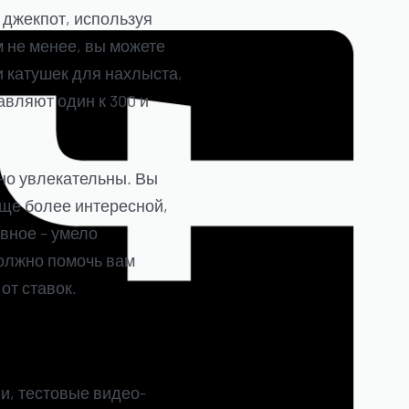
 джекпот, используя
м не менее, вы можете
и катушек для нахлыста,
вляют один к 300 и
но увлекательны. Вы
еще более интересной,
вное – умело
должно помочь вам
от ставок.
и, тестовые видео-