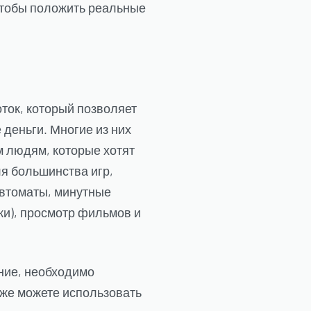
 чтобы положить реальные
ток, который позволяет
деньги. Многие из них
 людям, которые хотят
ля большинства игр,
автоматы, минутные
тки), просмотр фильмов и
ние, необходимо
кже можете использовать