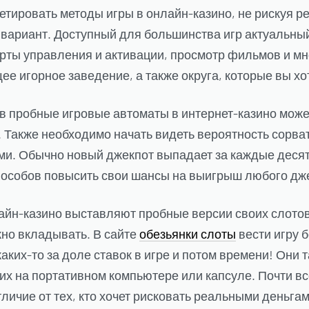
петировать методы игры в онлайн-казино, не рискуя р
вариант. Доступный для большинства игр актуальный
арты управления и активации, просмотр фильмов и мн
е игорное заведение, а также округа, которые вы хот
 в пробные игровые автоматы в интернет-казино може
. Также необходимо начать видеть вероятность сорва
ми. Обычно новый джекпот выпадает за каждые деся
пособов повысить свои шансы на выигрыш любого дж
айн-казино выставляют пробные версии своих слотов
жно вкладывать. В сайте
обезьянки слоты
вести игру 
аких-то за доле ставок в игре и потом времени! Они 
их на портативном компьютере или капсуле. Почти в
личие от тех, кто хочет рисковать реальными деньгам