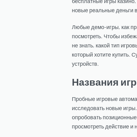
бесплатные игры казино,
новые реальные деньги в
Любые демо-игры, как пр
посмотреть. Чтобы избежа
не знать, какой тип игро
который хотите купить. 
устройств.
Названия игр
Пробные игровые автома
исследовать новые игры.
опробовать позиционные 
просмотреть действие и н