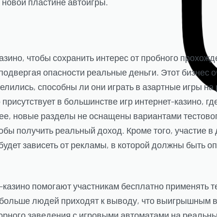
в новой пластине автоигры.
казино, чтобы сохранить интерес от пробного прохожд
 подвергая опасности реальные деньги. Этот бизнес о
елились, способны ли они играть в азартные игры на
присутствует в большинстве игр интернет-казино, где
ее, новые разделы не оснащены вариантами тестово
тобы получить реальный доход. Кроме того, участие 
 будет зависеть от рекламы, в которой должны быть 
-казино помогают участникам бесплатно применять т
 больше людей приходят к выводу, что выигрышным 
орного заведения с игровыми автоматами на реальны