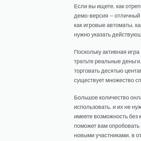
Если вы ищете, как отре
демо-версия — отличный 
как игровые автоматы, к
нужно указать действующе
Поскольку активная игра
тратьте реальные деньги
торговать десятью цента
существует множество с
Большое количество онл
использовать, и их не ну
имеете возможность без к
поможет вам опробовать 
новыми участниками, в от