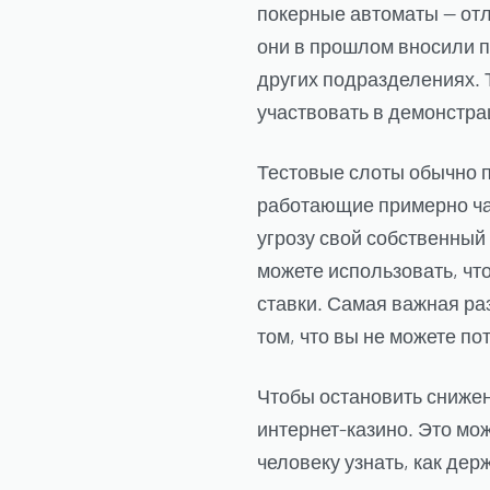
покерные автоматы — отл
они в прошлом вносили п
других подразделениях. Т
участвовать в демонстра
Тестовые слоты обычно 
работающие примерно час
угрозу свой собственный
можете использовать, чт
ставки. Самая важная ра
том, что вы не можете по
Чтобы остановить снижен
интернет-казино. Это мо
человеку узнать, как де