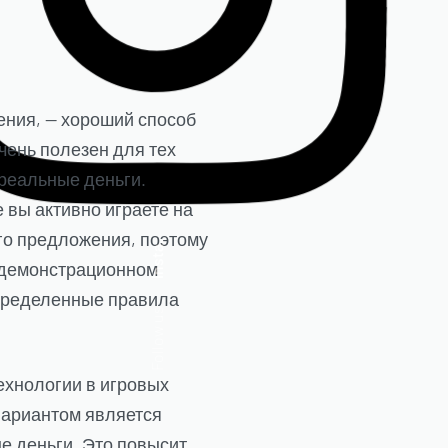
ения, — хороший способ
чень полезен для тех
 реальные деньги.
 вы активно играете на
го предложения, поэтому
Insta.
в демонстрационном
определенные правила
Follow us
ехнологии в игровых
вариантом является
е деньги. Это повысит