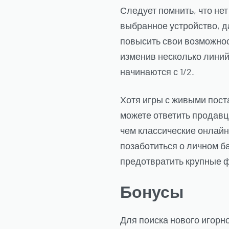
Следует помнить, что нет
выбранное устройство, д
повысить свои возможнос
изменив несколько линий
начинаются с 1/2.
Хотя игры с живыми пос
можете ответить продавц
чем классические онлайн
позаботиться о личном б
предотвратить крупные ф
Бонусы
Для поиска нового игорн