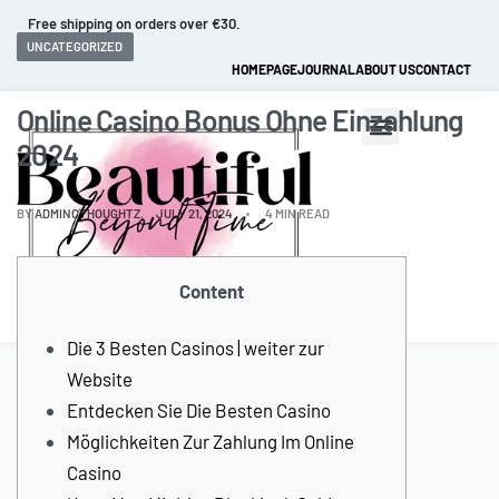
Fast and extended returns.
UNCATEGORIZED
HOMEPAGE
JOURNAL
ABOUT US
CONTACT
Online Casino Bonus Ohne Einzahlung
2024
BY
ADMINCTHOUGHTZ
JULY 21, 2024
4 MIN READ
Content
0
Die 3 Besten Casinos | weiter zur
Website
Entdecken Sie Die Besten Casino
Möglichkeiten Zur Zahlung Im Online
Casino