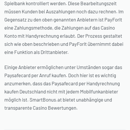
Spielbank kontrolliert werden. Diese Bearbeitungszeit
müssen Kunden bei Auszahlungen noch dazu rechnen. Im
Gegensatz zu den oben genannten Anbietern ist PayForIt
eine Zahlungsmethode, die Zahlungen auf das Casino
Konto mit Handyrechnung erlaubt. Der Prozess gestaltet
sich wie oben beschrieben und PayForIt übernimmt dabei
eine Funktion als Drittanbieter.
Einige Anbieter ermöglichen unter Umständen sogar das
Paysafecard per Anruf kaufen. Doch hier ist es wichtig
anzumerken, dass das Paysafecard per Handyrechnung
kaufen Deutschland nicht mit jedem Mobilfunkanbieter
möglich ist. SmartBonus.at bietet unabhängige und
transparente Casino Bewertungen.