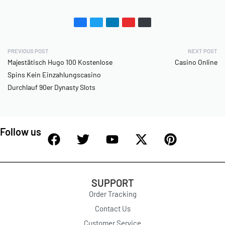
PREVIOUS POST
NEXT POST
Majestätisch Hugo 100 Kostenlose
Casino Online
Spins Kein Einzahlungscasino
Durchlauf 90er Dynasty Slots
Follow us
SUPPORT
Order Tracking
Contact Us
Customer Service