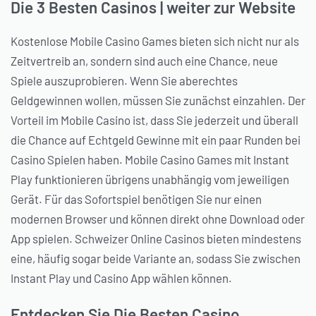
Die 3 Besten Casinos | weiter zur Website
Kostenlose Mobile Casino Games bieten sich nicht nur als
Zeitvertreib an, sondern sind auch eine Chance, neue
Spiele auszuprobieren. Wenn Sie aberechtes
Geldgewinnen wollen, müssen Sie zunächst einzahlen. Der
Vorteil im Mobile Casino ist, dass Sie jederzeit und überall
die Chance auf Echtgeld Gewinne mit ein paar Runden bei
Casino Spielen haben. Mobile Casino Games mit Instant
Play funktionieren übrigens unabhängig vom jeweiligen
Gerät. Für das Sofortspiel benötigen Sie nur einen
modernen Browser und können direkt ohne Download oder
App spielen. Schweizer Online Casinos bieten mindestens
eine, häufig sogar beide Variante an, sodass Sie zwischen
Instant Play und Casino App wählen können.
Entdecken Sie Die Besten Casino