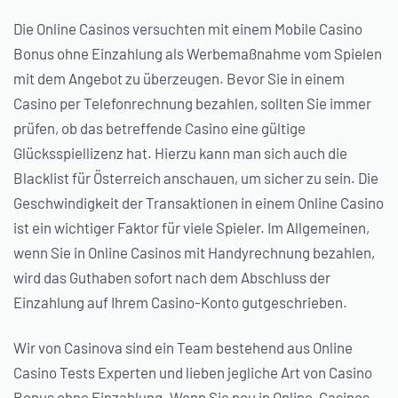
Die Online Casinos versuchten mit einem Mobile Casino
Bonus ohne Einzahlung als Werbemaßnahme vom Spielen
mit dem Angebot zu überzeugen. Bevor Sie in einem
Casino per Telefonrechnung bezahlen, sollten Sie immer
prüfen, ob das betreffende Casino eine gültige
Glücksspiellizenz hat. Hierzu kann man sich auch die
Blacklist für Österreich anschauen, um sicher zu sein. Die
Geschwindigkeit der Transaktionen in einem Online Casino
ist ein wichtiger Faktor für viele Spieler. Im Allgemeinen,
wenn Sie in Online Casinos mit Handyrechnung bezahlen,
wird das Guthaben sofort nach dem Abschluss der
Einzahlung auf Ihrem Casino-Konto gutgeschrieben.
Wir von Casinova sind ein Team bestehend aus Online
Casino Tests Experten und lieben jegliche Art von Casino
Bonus ohne Einzahlung. Wenn Sie neu in Online-Casinos