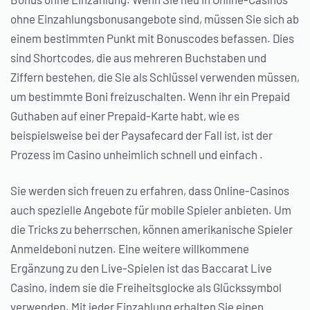
ohne Einzahlungsbonusangebote sind, müssen Sie sich ab
einem bestimmten Punkt mit Bonuscodes befassen. Dies
sind Shortcodes, die aus mehreren Buchstaben und
Ziffern bestehen, die Sie als Schlüssel verwenden müssen,
um bestimmte Boni freizuschalten. Wenn ihr ein Prepaid
Guthaben auf einer Prepaid-Karte habt, wie es
beispielsweise bei der Paysafecard der Fall ist, ist der
Prozess im Casino unheimlich schnell und einfach .
Sie werden sich freuen zu erfahren, dass Online-Casinos
auch spezielle Angebote für mobile Spieler anbieten. Um
die Tricks zu beherrschen, können amerikanische Spieler
Anmeldeboni nutzen. Eine weitere willkommene
Ergänzung zu den Live-Spielen ist das Baccarat Live
Casino, indem sie die Freiheitsglocke als Glückssymbol
verwenden. Mit jeder Einzahlung erhalten Sie einen