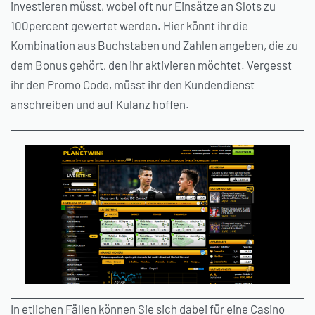
investieren müsst, wobei oft nur Einsätze an Slots zu
100percent gewertet werden. Hier könnt ihr die
Kombination aus Buchstaben und Zahlen angeben, die zu
dem Bonus gehört, den ihr aktivieren möchtet. Vergesst
ihr den Promo Code, müsst ihr den Kundendienst
anschreiben und auf Kulanz hoffen.
In etlichen Fällen können Sie sich dabei für eine Casino