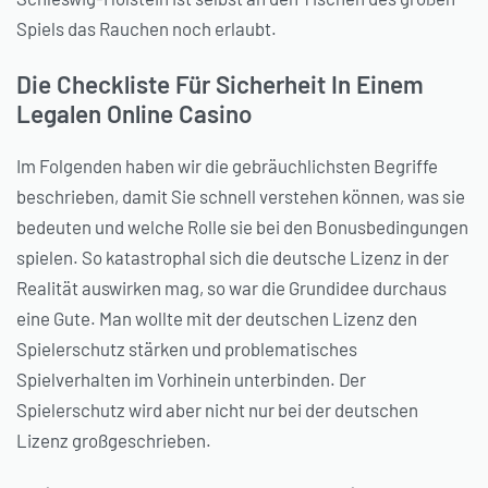
Spiels das Rauchen noch erlaubt.
Die Checkliste Für Sicherheit In Einem
Legalen Online Casino
Im Folgenden haben wir die gebräuchlichsten Begriffe
beschrieben, damit Sie schnell verstehen können, was sie
bedeuten und welche Rolle sie bei den Bonusbedingungen
spielen. So katastrophal sich die deutsche Lizenz in der
Realität auswirken mag, so war die Grundidee durchaus
eine Gute. Man wollte mit der deutschen Lizenz den
Spielerschutz stärken und problematisches
Spielverhalten im Vorhinein unterbinden. Der
Spielerschutz wird aber nicht nur bei der deutschen
Lizenz großgeschrieben.