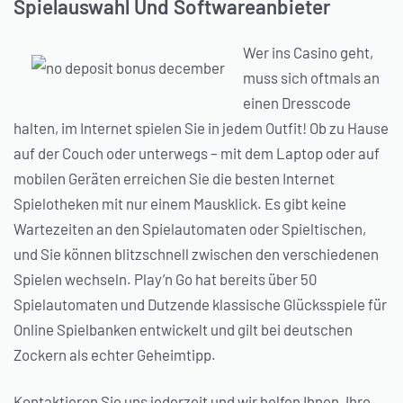
Spielauswahl Und Softwareanbieter
Wer ins Casino geht,
muss sich oftmals an
einen Dresscode
halten, im Internet spielen Sie in jedem Outfit! Ob zu Hause
auf der Couch oder unterwegs – mit dem Laptop oder auf
mobilen Geräten erreichen Sie die besten Internet
Spielotheken mit nur einem Mausklick. Es gibt keine
Wartezeiten an den Spielautomaten oder Spieltischen,
und Sie können blitzschnell zwischen den verschiedenen
Spielen wechseln. Play’n Go hat bereits über 50
Spielautomaten und Dutzende klassische Glücksspiele für
Online Spielbanken entwickelt und gilt bei deutschen
Zockern als echter Geheimtipp.
Kontaktieren Sie uns jederzeit und wir helfen Ihnen, Ihre