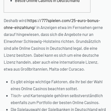
Beste Online Casinos In Deutschland
Deshalb wird
https://777spielen.com/25-euro-bonus-
ohne-einzahlung/
in Anzeigen etwa im Fernsehen gerne
darauf hingewiesen, dass sich die Angebote nur an
Einwohner Schleswig-Holsteins richten. Grundsätzlich
sind alle Online Casinos in Deutschland legal, die eine
Lizenz besitzen.
Dabei kann es sich um eine deutsche
Lizenz handeln, aber auch eine internationale Lizenz,
etwa aus Großbritannien, Malta oder Curacao.
Es gibt einige wichtige Faktoren, die ihr bei der Wahl
eines Online Casinos beachten solltet.
Tisch- und Kartenspiele gehören selbstverständlich
ebenfalls zum Portfolio der besten Online Casinos.
Die Spielauswahl der Spielbanken in Deutschland wird