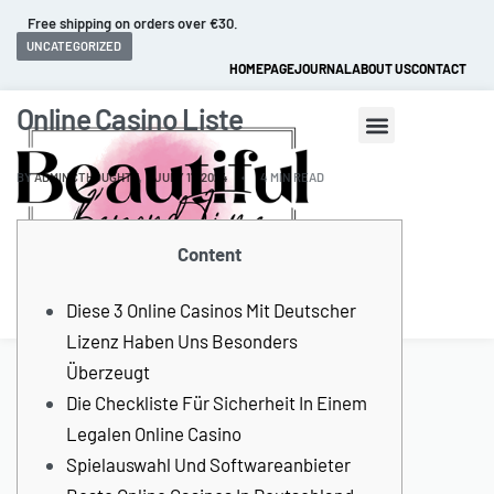
Fast and extended returns.
UNCATEGORIZED
HOMEPAGE
JOURNAL
ABOUT US
CONTACT
Online Casino Liste
BY
ADMINCTHOUGHTZ
JULY 17, 2024
4 MIN READ
Content
0
Diese 3 Online Casinos Mit Deutscher
Lizenz Haben Uns Besonders
Überzeugt
Die Checkliste Für Sicherheit In Einem
Legalen Online Casino
Spielauswahl Und Softwareanbieter