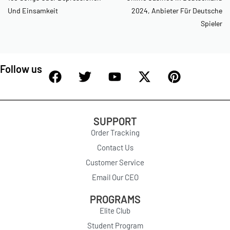
Und Einsamkeit
2024, Anbieter Für Deutsche
Spieler
Follow us
SUPPORT
Order Tracking
Contact Us
Customer Service
Email Our CEO
PROGRAMS
Elite Club
Student Program