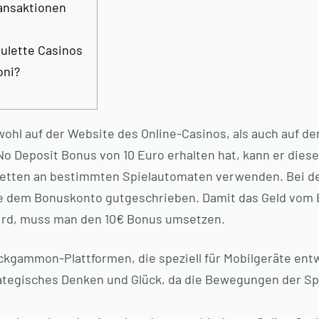
ransaktionen
oulette Casinos
oni?
wohl auf der Website des Online-Casinos, als auch auf d
No Deposit Bonus von 10 Euro erhalten hat, kann er dies
Wetten an bestimmten Spielautomaten verwenden. Bei 
ne dem Bonuskonto gutgeschrieben.
Damit das Geld vom 
rd, muss man den 10€ Bonus umsetzen.
ackgammon-Plattformen, die speziell für Mobilgeräte ent
rategisches Denken und Glück, da die Bewegungen der Sp