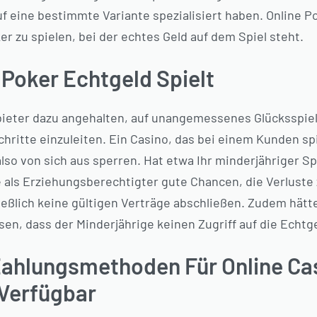
f eine bestimmte Variante spezialisiert haben. Online Po
er zu spielen, bei der echtes Geld auf dem Spiel steht.
 Poker Echtgeld Spielt
ieter dazu angehalten, auf unangemessenes Glücksspiel
chritte einzuleiten. Ein Casino, das bei einem Kunden sp
so von sich aus sperren. Hat etwa Ihr minderjähriger S
e als Erziehungsberechtigter gute Chancen, die Verluste
eßlich keine gültigen Verträge abschließen. Zudem hätt
sen, dass der Minderjährige keinen Zugriff auf die Echtge
ahlungsmethoden Für Online Ca
Verfügbar