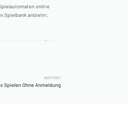
 Spielautomaten online
Insta.
in Spielbank anbietet.
Follow us
NEXT POST
os Spielen Ohne Anmeldung