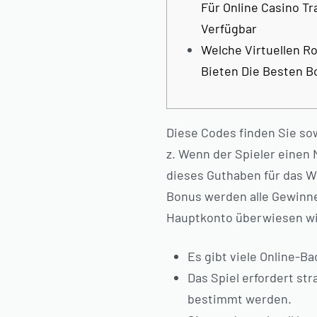
Für Online Casino T
Verfügbar
Welche Virtuellen R
Bieten Die Besten B
Diese Codes finden Sie so
z. Wenn der Spieler einen 
dieses Guthaben für das 
Bonus werden alle Gewin
Hauptkonto überwiesen wi
Es gibt viele Online-B
Das Spiel erfordert st
bestimmt werden.