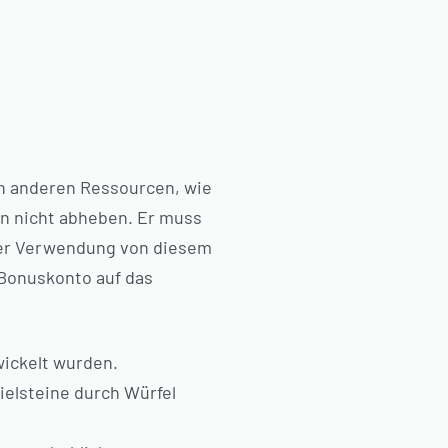
en anderen Ressourcen, wie
en nicht abheben. Er muss
der Verwendung von diesem
Bonuskonto auf das
wickelt wurden.
ielsteine durch Würfel