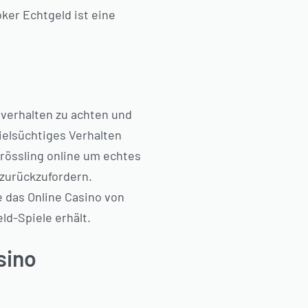
ker Echtgeld ist eine
verhalten zu achten und
ielsüchtiges Verhalten
prössling online um echtes
 zurückzufordern.
e das Online Casino von
ld-Spiele erhält.
sino