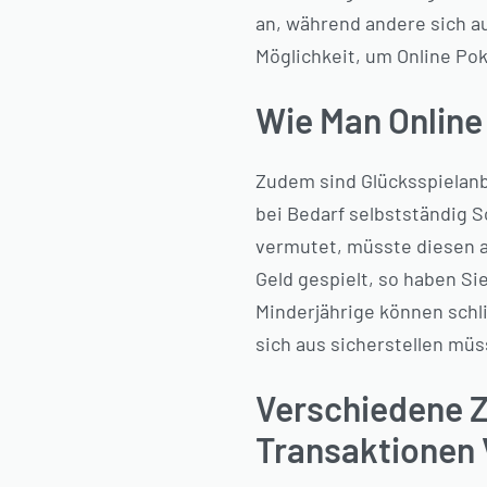
an, während andere sich au
Möglichkeit, um Online Pok
Wie Man Online
Zudem sind Glücksspielanb
bei Bedarf selbstständig S
vermutet, müsste diesen al
Geld gespielt, so haben Si
Minderjährige können schli
sich aus sicherstellen müs
Verschiedene Z
Transaktionen 