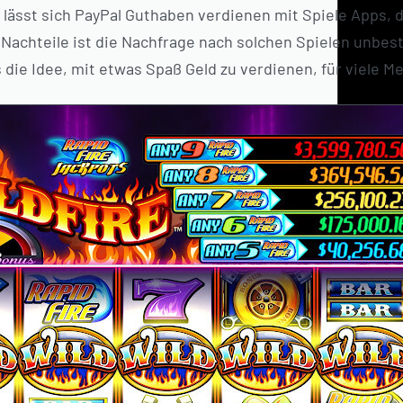
 lässt sich PayPal Guthaben verdienen mit Spiele Apps, d
r Nachteile ist die Nachfrage nach solchen Spielen unbest
 die Idee, mit etwas Spaß Geld zu verdienen, für viele M