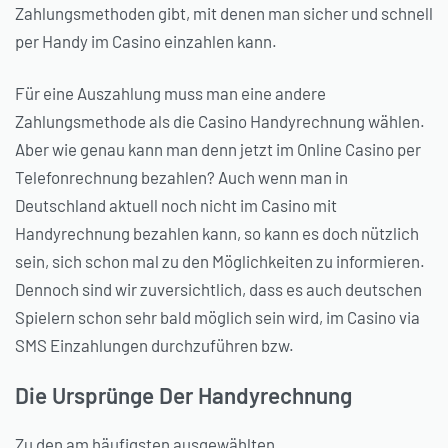
Zahlungsmethoden gibt, mit denen man sicher und schnell
per Handy im Casino einzahlen kann.
Für eine Auszahlung muss man eine andere
Zahlungsmethode als die Casino Handyrechnung wählen.
Aber wie genau kann man denn jetzt im Online Casino per
Telefonrechnung bezahlen? Auch wenn man in
Deutschland aktuell noch nicht im Casino mit
Handyrechnung bezahlen kann, so kann es doch nützlich
sein, sich schon mal zu den Möglichkeiten zu informieren.
Dennoch sind wir zuversichtlich, dass es auch deutschen
Spielern schon sehr bald möglich sein wird, im Casino via
SMS Einzahlungen durchzuführen bzw.
Die Ursprünge Der Handyrechnung
Zu den am häufigsten ausgewählten