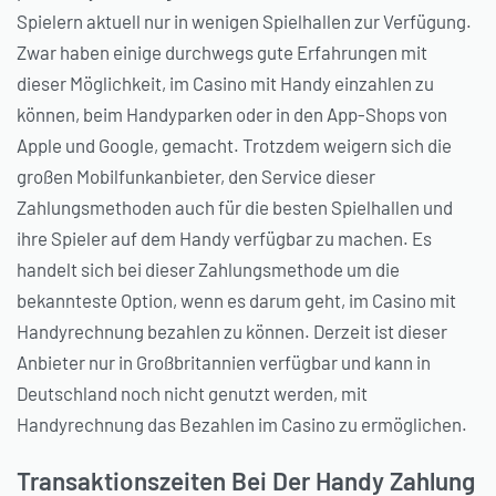
Spielern aktuell nur in wenigen Spielhallen zur Verfügung.
Zwar haben einige durchwegs gute Erfahrungen mit
dieser Möglichkeit, im Casino mit Handy einzahlen zu
können, beim Handyparken oder in den App-Shops von
Apple und Google, gemacht. Trotzdem weigern sich die
großen Mobilfunkanbieter, den Service dieser
Zahlungsmethoden auch für die besten Spielhallen und
ihre Spieler auf dem Handy verfügbar zu machen. Es
handelt sich bei dieser Zahlungsmethode um die
bekannteste Option, wenn es darum geht, im Casino mit
Handyrechnung bezahlen zu können. Derzeit ist dieser
Anbieter nur in Großbritannien verfügbar und kann in
Deutschland noch nicht genutzt werden, mit
Handyrechnung das Bezahlen im Casino zu ermöglichen.
Transaktionszeiten Bei Der Handy Zahlung