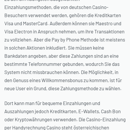
Einzahlungsmethoden, die von deutschen Casino-
Besuchern verwendet werden, gehören die Kreditkarten
Visa und MasterCard. Außerdem können sie Maestro und
Visa Electron in Anspruch nehmen, um ihre Transaktionen
zu vollziehen. Aber die Pay by Phone Methode ist meistens
in solchen Aktionen inkludiert. Sie müssen keine
Bankdaten angeben, aber diese Zahlungen sind an eine
bestimmte Telefonnummer gebunden, wodurch Sie das
System nicht missbrauchen können. Die Möglichkeit, in
den Genuss eines Willkommensbonus zu kommen, ist für
neue User ein Grund, diese Zahlungsmethode zu wählen.
Dort kann man für bequeme Einzahlungen und
Auszahlungen jedoch Kreditkarten, E-Wallets, Cash Bon
oder Kryptowährungen verwenden. Die Casino-Einzahlung
per Handyrechnung Casino steht österreichischen